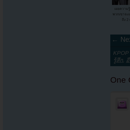
เผยความรู้
พวกเขาจะแ
ถึง 2 
← Nex
KPOP Y
รู้สึก
,
อ
One 