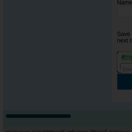
Nam
Save 
next 
หน้าแรก youzab
รวมวันเกิดศิลปินเกาหลี
เรตติ้ง (Rating) : ซีรี่ย์/วาไรตี้
MV/PV/Teaser