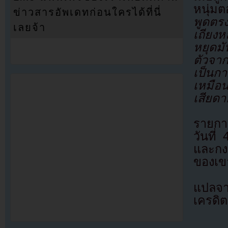
หนุ่ม
ข่าวสารอัพเดทก่อนใครได้ที่นี่
พูดตร
เลยจ้า
เถียง
หยุดม
ตัวจา
เป็นก
เหมือน
เสียดา
รายกา
วันที
และกง
ของเข
แปลจ
เครดิต