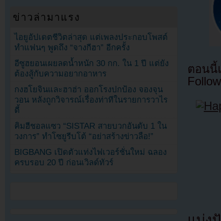
ข่าวล่ามาแรง
ไอยูอัปเดตชีวิตล่าสุด แต่เพลงประกอบโพสต์
ทำแฟนๆ พูดถึง “จางกีฮา” อีกครั้ง
อีซูฮยอนเผยลดน้ำหนัก 30 กก. ใน 1 ปี แต่ยัง
ตอนนี
ต้องสู้กับความอยากอาหาร
Follow
กงฮโยจินและฮาฮ่า ออกโรงปกป้อง จองจุน
วอน หลังถูกวิจารณ์เรื่องท่าทีในรายการวาไร
ตี้
คิมฮีชอลแซว “SISTAR สายบวกอันดับ 1 ใน
วงการ” ทำโซยูรีบโต้ “อย่าสร้างข่าวลือ!”
BIGBANG เปิดตัวแท่งไฟเวอร์ชั่นใหม่ ฉลอง
ครบรอบ 20 ปี ก่อนเวิลด์ทัวร์
แบ่งปั