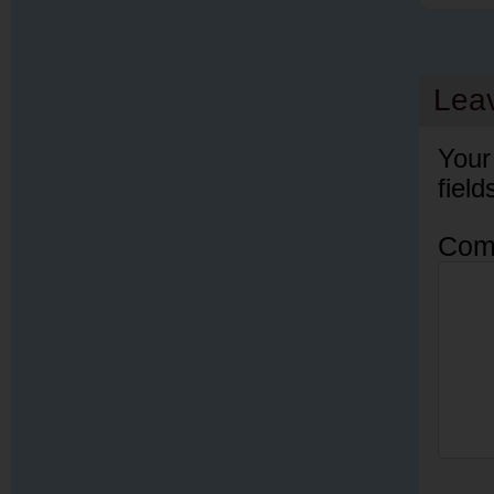
Lea
Your
fiel
Com