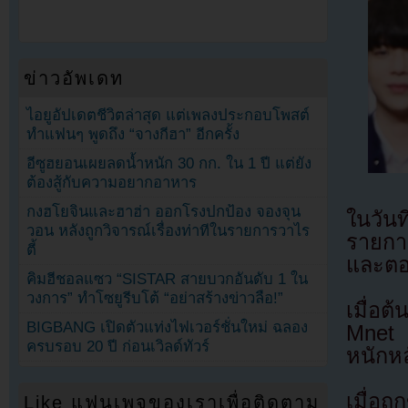
ข่าวอัพเดท
ไอยูอัปเดตชีวิตล่าสุด แต่เพลงประกอบโพสต์
ทำแฟนๆ พูดถึง “จางกีฮา” อีกครั้ง
อีซูฮยอนเผยลดน้ำหนัก 30 กก. ใน 1 ปี แต่ยัง
ต้องสู้กับความอยากอาหาร
กงฮโยจินและฮาฮ่า ออกโรงปกป้อง จองจุน
ในวัน
วอน หลังถูกวิจารณ์เรื่องท่าทีในรายการวาไร
รายกา
ตี้
และตอ
คิมฮีชอลแซว “SISTAR สายบวกอันดับ 1 ใน
วงการ” ทำโซยูรีบโต้ “อย่าสร้างข่าวลือ!”
เมื่อ
BIGBANG เปิดตัวแท่งไฟเวอร์ชั่นใหม่ ฉลอง
Mnet 
ครบรอบ 20 ปี ก่อนเวิลด์ทัวร์
หนักห
เมื่อ
Like แฟนเพจของเราเพื่อติดตาม