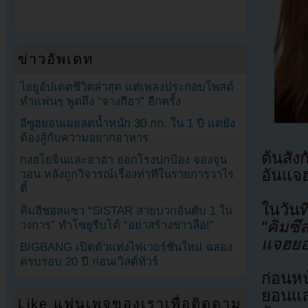
ข่าวอัพเดท
ไอยูอัปเดตชีวิตล่าสุด แต่เพลงประกอบโพสต์
ทำแฟนๆ พูดถึง “จางกีฮา” อีกครั้ง
อีซูฮยอนเผยลดน้ำหนัก 30 กก. ใน 1 ปี แต่ยัง
ต้องสู้กับความอยากอาหาร
ต้นสัง
กงฮโยจินและฮาฮ่า ออกโรงปกป้อง จองจุน
อันแจ
วอน หลังถูกวิจารณ์เรื่องท่าทีในรายการวาไร
ตี้
ในวัน
คิมฮีชอลแซว “SISTAR สายบวกอันดับ 1 ใน
“คิมซึ
วงการ” ทำโซยูรีบโต้ “อย่าสร้างข่าวลือ!”
แจฮยอน
BIGBANG เปิดตัวแท่งไฟเวอร์ชั่นใหม่ ฉลอง
ครบรอบ 20 ปี ก่อนเวิลด์ทัวร์
ก่อนห
ยอนแล
Like แฟนเพจของเราเพื่อติดตาม