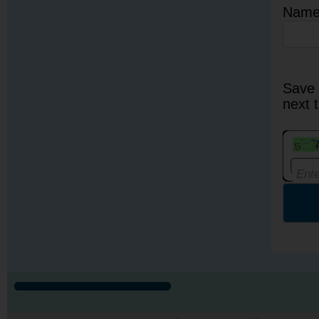
Nam
Save 
next 