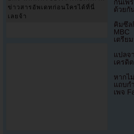
กันเพ
ข่าวสารอัพเดทก่อนใครได้ที่นี่
ด้วยกั
เลยจ้า
คิมซึล
MBC ร
เตรีย
แปลจ
เครดิต
หากไม
แถบกำล
เพจ F