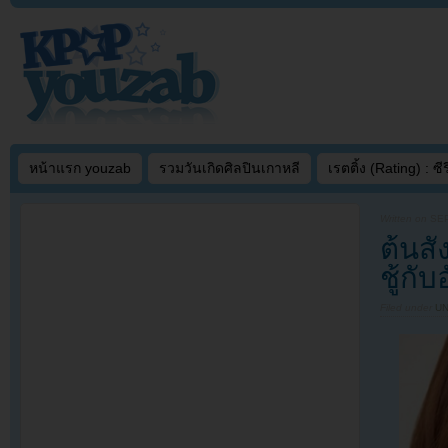
หน้าแรก youzab
รวมวันเกิดศิลปินเกาหลี
เรตติ้ง (Rating) : ซีรี
Written on
SEP
ต้นสั
ชู้กั
Filed under
U