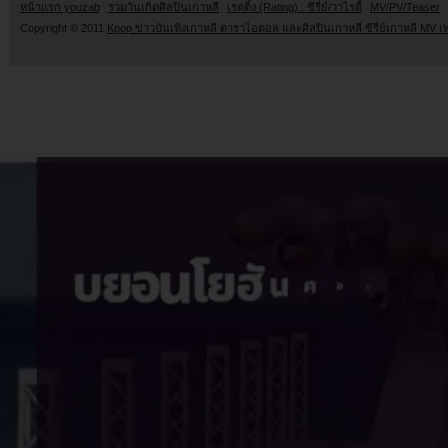
หน้าแรก youzab
รวมวันเกิดศิลปินเกาหลี
เรตติ้ง (Rating) : ซีรี่ย์/วาไรตี้
MV/PV/Teaser
Copyright © 2011
Kpop ข่าวบันเทิงเกาหลี ดาราไอดอล และศิลปินเกาหลี ซีรี่ย์เกาหลี MV เ