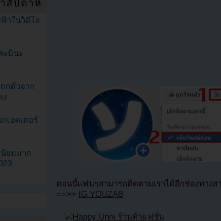
ำสัปดาห์
ฟ้าในวิดีโอ
ละมินะ
ะแยกตัวจาก
ดง
วกเฮดเตอร์
ามนิยมมาก
2023
ตอนนี้แฟนๆสามารถติดตามเราได้อีกช่องทางสา
==>>
IG YOUZAB