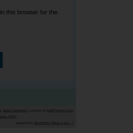
n this browser for the
by
Satish Gandham
, a product of
SwiftThemes.Com
ents (RSS)
powered by
WordPress
[Back to top ↑ ]