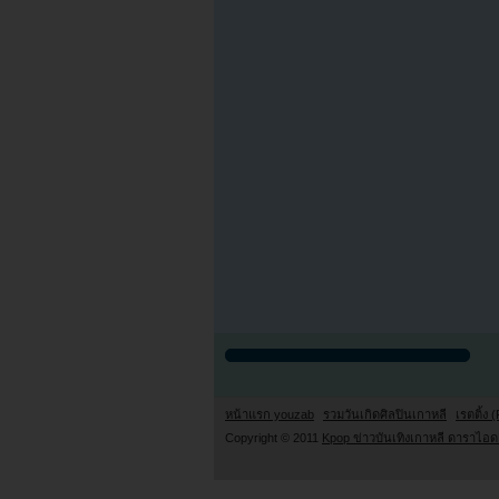
หน้าแรก youzab
รวมวันเกิดศิลปินเกาหลี
เรตติ้ง (
Copyright © 2011
Kpop ข่าวบันเทิงเกาหลี ดาราไอดอ