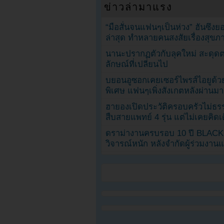
ข่าวล่ามาแรง
“มือสั่นจนแฟนๆเป็นห่วง” ฮันซึง
ล่าสุด ทำหลายคนสงสัยเรื่องสุขภ
นานะปรากฏตัวกับลุคใหม่ สะดุด
ลักษณ์ที่เปลี่ยนไป
บยอนอูซอกเคยเซอร์ไพรส์ไอยูด้วย
พิเศษ แฟนๆเพิ่งสังเกตหลังผ่านมา
ฮายองเปิดประวัติครอบครัวไม่ธ
สืบสายแพทย์ 4 รุ่น แต่ไม่เคยคิ
ดราม่างานครบรอบ 10 ปี BLAC
วิจารณ์หนัก หลังจำกัดผู้ร่วมงาน