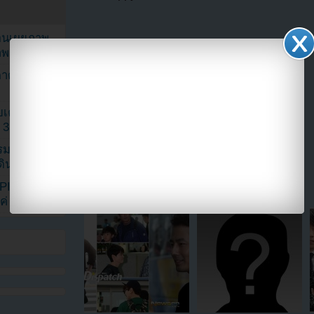
ยอนเผยภาพ
าพ
ตาด้วยภาพ
เค้กสั่งทำ
 3 เดือน
รรมดา
แบ่งปัน link นี้ไปยัง
ดเดินตามรอย
KPINK แฟน
แค่ 40 คน