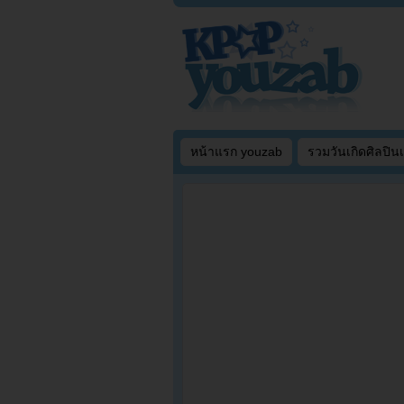
หน้าแรก youzab
รวมวันเกิดศิลปิน