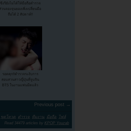
ซึงรียังไม่ได้ให้มือถือตำรวจ
ส่วนจองจุนยองเพิ่งเปลี่ยนมือ
ถือได้ 2 สัปดาห์!!
รอดคุก!!ตำรวจระงับการ
สอบสวนสาวญี่ปุ่นที่จูบจิน
BTS ในงานแฟนมีตแล้ว
Previous post →
,
ขุดโหวต
,
ตำรวจ
,
ทีมงาน
,
มือถือ
,
ไฟล์
Read 34479 articles by
KPOP Youzab