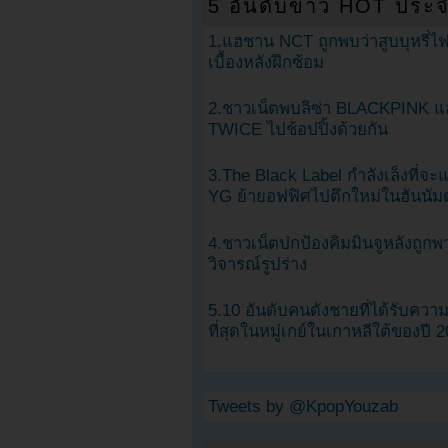
5 อันดับข่าว HOT ประจ
1.แฮชาน NCT ถูกพบว่าสูบบุหรี่ไฟ
เบื้องหลังฝึกซ้อม
2.ชาวเน็ตพบลิซ่า BLACKPINK แ
TWICE ไปช้อปปิ้งด้วยกัน
3.The Black Label กำลังเล็งที่จ
YG ย้ายอฟฟิศไปตึกใหม่ในฮันนัม
4.ชาวเน็ตปกป้องคิมมินจูหลังถูกพ
วิจารณ์รูปร่าง
5.10 อันดับคนดังชายที่ได้รับคว
ที่สุดในหมู่เกย์ในเกาหลีใต้ของปี 
Tweets by @KpopYouzab