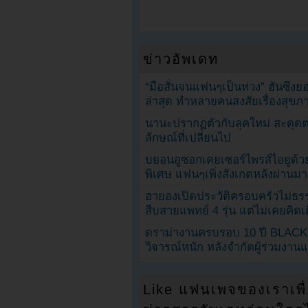
ข่าวอัพเดท
“มือสั่นจนแฟนๆเป็นห่วง” ฮันซึง
ล่าสุด ทำหลายคนสงสัยเรื่องสุขภ
นานะปรากฏตัวกับลุคใหม่ สะดุด
ลักษณ์ที่เปลี่ยนไป
บยอนอูซอกเคยเซอร์ไพรส์ไอยูด้วย
พิเศษ แฟนๆเพิ่งสังเกตหลังผ่านมา
ฮายองเปิดประวัติครอบครัวไม่ธ
สืบสายแพทย์ 4 รุ่น แต่ไม่เคยคิ
ดราม่างานครบรอบ 10 ปี BLAC
วิจารณ์หนัก หลังจำกัดผู้ร่วมงาน
Like แฟนเพจของเราเพื