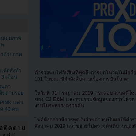
ยอนเผยภาพ
าพ
ตาด้วยภาพ
เค้กสั่งทำ
ตำรวจพบไฟล์เสียงที่พูดถึงการขุดโหวตในมื
 3 เดือน
101 ในขณะที่กำลังสืบสวนเรื่องการปั่นโหวต
รรมดา
ในวันที่ 31 กรกฎาคม 2019 กรมสอบสวนคดีไซ
ดเดินตามรอย
ของ CJ E&M และรวบรวมข้อมูลของการโหวต ต
KPINK แฟน
งานในระหว่างตรวจค้น
แค่ 40 คน
ไฟล์ดังกล่าวมีการพูดในส่วนต่างๆเป็นผลให
สิงหาคม 2019 และขยายไปตรวจค้นที่บ้านของท
่อติดตาม