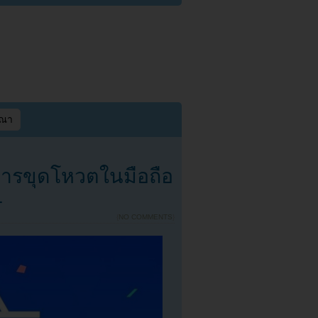
ษณา
งการขุดโหวตในมือถือ
1
{
NO COMMENTS
}