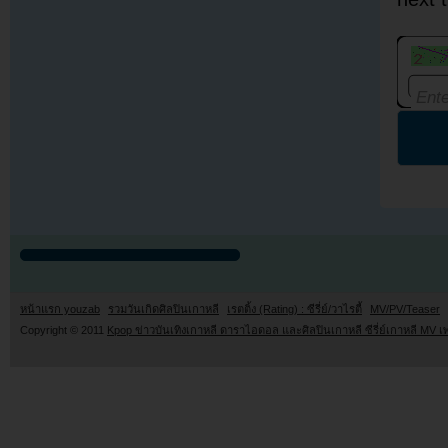
หน้าแรก youzab
รวมวันเกิดศิลปินเกาหลี
เรตติ้ง (Rating) : ซีรี่ย์/วาไรตี้
MV/PV/Teaser
Copyright © 2011
Kpop ข่าวบันเทิงเกาหลี ดาราไอดอล และศิลปินเกาหลี ซีรี่ย์เกาหลี MV เ