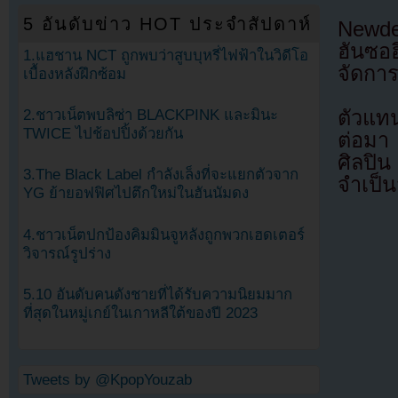
5 อันดับข่าว HOT ประจำสัปดาห์
Newdes
ฮันซอ
1.แฮชาน NCT ถูกพบว่าสูบบุหรี่ไฟฟ้าในวิดีโอ
จัดการ
เบื้องหลังฝึกซ้อม
2.ชาวเน็ตพบลิซ่า BLACKPINK และมินะ
ตัวแทน
TWICE ไปช้อปปิ้งด้วยกัน
ต่อมา
ศิลปิ
3.The Black Label กำลังเล็งที่จะแยกตัวจาก
จำเป็
YG ย้ายอฟฟิศไปตึกใหม่ในฮันนัมดง
4.ชาวเน็ตปกป้องคิมมินจูหลังถูกพวกเฮดเตอร์
วิจารณ์รูปร่าง
5.10 อันดับคนดังชายที่ได้รับความนิยมมาก
ที่สุดในหมู่เกย์ในเกาหลีใต้ของปี 2023
Tweets by @KpopYouzab