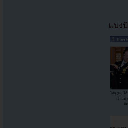
แบ่งปั
ไอยู (IU) ได
เจ้าหน้
กิต