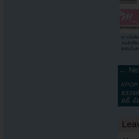
ชาวเน็ตลิสต
บันเทิงที่
ศิลปินในสั
← Nex
KPOP Y
ตรวจส
คดี
,
อั
Lea