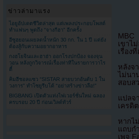
ข่าวล่ามาแรง
ไอยูอัปเดตชีวิตล่าสุด แต่เพลงประกอบโพสต์
ทำแฟนๆ พูดถึง “จางกีฮา” อีกครั้ง
MBC ร
อีซูฮยอนเผยลดน้ำหนัก 30 กก. ใน 1 ปี แต่ยัง
เขาไม
ต้องสู้กับความอยากอาหาร
เรื่อง
กงฮโยจินและฮาฮ่า ออกโรงปกป้อง จองจุน
วอน หลังถูกวิจารณ์เรื่องท่าทีในรายการวาไร
หลังจา
ตี้
ไม่นา
คิมฮีชอลแซว “SISTAR สายบวกอันดับ 1 ใน
สอบสวน
วงการ” ทำโซยูรีบโต้ “อย่าสร้างข่าวลือ!”
BIGBANG เปิดตัวแท่งไฟเวอร์ชั่นใหม่ ฉลอง
แปลจ
ครบรอบ 20 ปี ก่อนเวิลด์ทัวร์
เครดิต
หากไม
แถบกำล
เพจ F