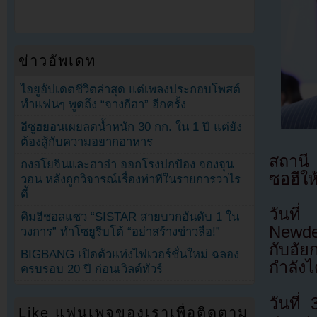
ข่าวอัพเดท
ไอยูอัปเดตชีวิตล่าสุด แต่เพลงประกอบโพสต์
ทำแฟนๆ พูดถึง “จางกีฮา” อีกครั้ง
อีซูฮยอนเผยลดน้ำหนัก 30 กก. ใน 1 ปี แต่ยัง
ต้องสู้กับความอยากอาหาร
สถานี
กงฮโยจินและฮาฮ่า ออกโรงปกป้อง จองจุน
ซอฮีให
วอน หลังถูกวิจารณ์เรื่องท่าทีในรายการวาไร
ตี้
วันที
คิมฮีชอลแซว “SISTAR สายบวกอันดับ 1 ใน
Newde
วงการ” ทำโซยูรีบโต้ “อย่าสร้างข่าวลือ!”
กับอัย
BIGBANG เปิดตัวแท่งไฟเวอร์ชั่นใหม่ ฉลอง
กำลัง
ครบรอบ 20 ปี ก่อนเวิลด์ทัวร์
วันที
Like แฟนเพจของเราเพื่อติดตาม