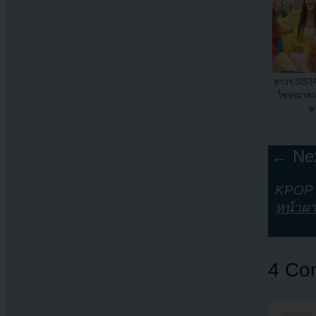
สาวๆ SIST
โฆษณาสวน
พ
← Nex
KPOP Y
หน้าผา
4 Co