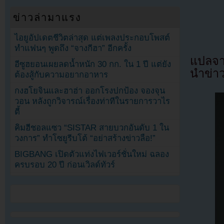
ข่าวล่ามาแรง
ไอยูอัปเดตชีวิตล่าสุด แต่เพลงประกอบโพสต์
ทำแฟนๆ พูดถึง “จางกีฮา” อีกครั้ง
แปลจา
อีซูฮยอนเผยลดน้ำหนัก 30 กก. ใน 1 ปี แต่ยัง
นำข่า
ต้องสู้กับความอยากอาหาร
กงฮโยจินและฮาฮ่า ออกโรงปกป้อง จองจุน
วอน หลังถูกวิจารณ์เรื่องท่าทีในรายการวาไร
ตี้
คิมฮีชอลแซว “SISTAR สายบวกอันดับ 1 ใน
วงการ” ทำโซยูรีบโต้ “อย่าสร้างข่าวลือ!”
BIGBANG เปิดตัวแท่งไฟเวอร์ชั่นใหม่ ฉลอง
ครบรอบ 20 ปี ก่อนเวิลด์ทัวร์