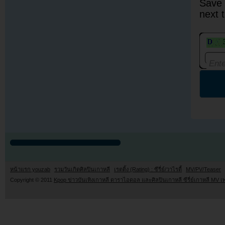
Save 
next 
หน้าแรก youzab
รวมวันเกิดศิลปินเกาหลี
เรตติ้ง (Rating) : ซีรี่ย์/วาไรตี้
MV/PV/Teaser
Copyright © 2011
Kpop ข่าวบันเทิงเกาหลี ดาราไอดอล และศิลปินเกาหลี ซีรี่ย์เกาหลี MV เ