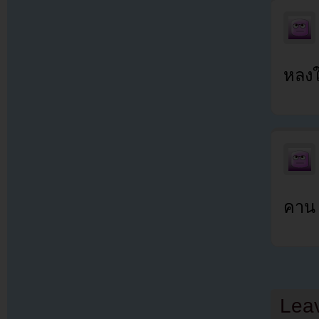
หลง
คาน 
Lea