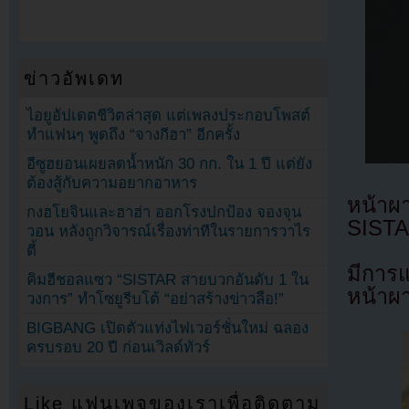
ข่าวอัพเดท
ไอยูอัปเดตชีวิตล่าสุด แต่เพลงประกอบโพสต์
ทำแฟนๆ พูดถึง “จางกีฮา” อีกครั้ง
อีซูฮยอนเผยลดน้ำหนัก 30 กก. ใน 1 ปี แต่ยัง
ต้องสู้กับความอยากอาหาร
หน้าผา
กงฮโยจินและฮาฮ่า ออกโรงปกป้อง จองจุน
SISTAR
วอน หลังถูกวิจารณ์เรื่องท่าทีในรายการวาไร
ตี้
มีการ
คิมฮีชอลแซว “SISTAR สายบวกอันดับ 1 ใน
หน้าผ
วงการ” ทำโซยูรีบโต้ “อย่าสร้างข่าวลือ!”
BIGBANG เปิดตัวแท่งไฟเวอร์ชั่นใหม่ ฉลอง
ครบรอบ 20 ปี ก่อนเวิลด์ทัวร์
Like แฟนเพจของเราเพื่อติดตาม