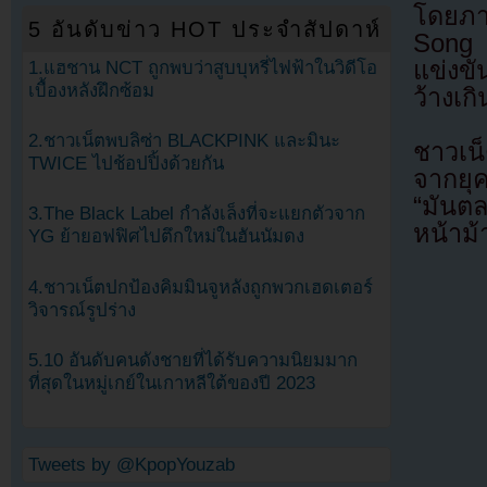
โดยภา
5 อันดับข่าว HOT ประจำสัปดาห์
Song 
แข่งข
1.แฮชาน NCT ถูกพบว่าสูบบุหรี่ไฟฟ้าในวิดีโอ
เบื้องหลังฝึกซ้อม
ว้างเ
2.ชาวเน็ตพบลิซ่า BLACKPINK และมินะ
ชาวเน
TWICE ไปช้อปปิ้งด้วยกัน
จากยุ
“มันตล
3.The Black Label กำลังเล็งที่จะแยกตัวจาก
หน้าม้
YG ย้ายอฟฟิศไปตึกใหม่ในฮันนัมดง
4.ชาวเน็ตปกป้องคิมมินจูหลังถูกพวกเฮดเตอร์
วิจารณ์รูปร่าง
5.10 อันดับคนดังชายที่ได้รับความนิยมมาก
ที่สุดในหมู่เกย์ในเกาหลีใต้ของปี 2023
Tweets by @KpopYouzab