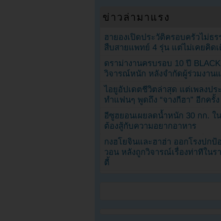
ข่าวล่ามาแรง
ฮายองเปิดประวัติครอบครัวไม่ธ
สืบสายแพทย์ 4 รุ่น แต่ไม่เคยคิ
ดราม่างานครบรอบ 10 ปี BLAC
วิจารณ์หนัก หลังจำกัดผู้ร่วมงาน
ไอยูอัปเดตชีวิตล่าสุด แต่เพลงป
ทำแฟนๆ พูดถึง “จางกีฮา” อีกครั้ง
อีซูฮยอนเผยลดน้ำหนัก 30 กก. ใน 
ต้องสู้กับความอยากอาหาร
กงฮโยจินและฮาฮ่า ออกโรงปกป้อ
วอน หลังถูกวิจารณ์เรื่องท่าทีใน
ตี้