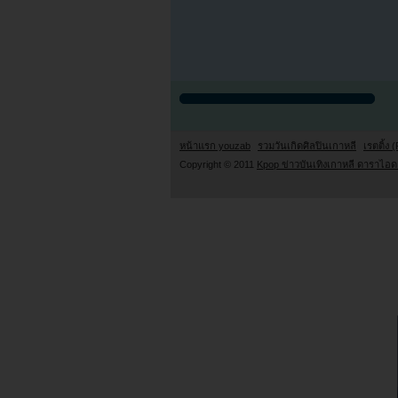
หน้าแรก youzab
รวมวันเกิดศิลปินเกาหลี
เรตติ้ง (
Copyright © 2011
Kpop ข่าวบันเทิงเกาหลี ดาราไอดอ