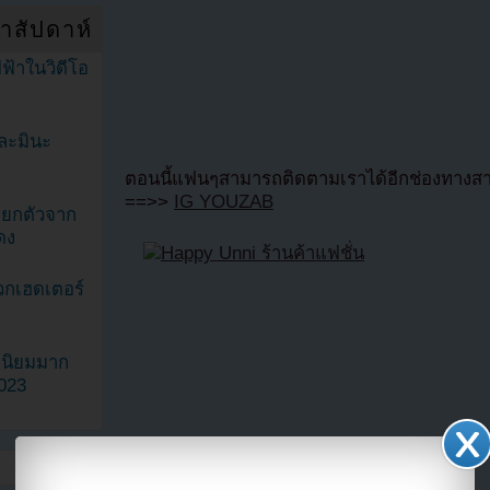
ำสัปดาห์
ฟ้าในวิดีโอ
ละมินะ
ตอนนี้แฟนๆสามารถติดตามเราได้อีกช่องทางสา
==>>
IG YOUZAB
ะแยกตัวจาก
ดง
วกเฮดเตอร์
ามนิยมมาก
2023