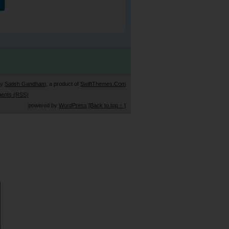
by
Satish Gandham
, a product of
SwiftThemes.Com
ents (RSS)
powered by
WordPress
[Back to top ↑ ]