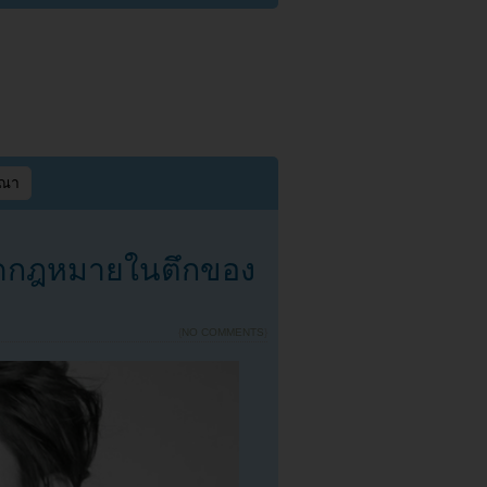
ษณา
ผิดกฎหมายในตึกของ
{
NO COMMENTS
}