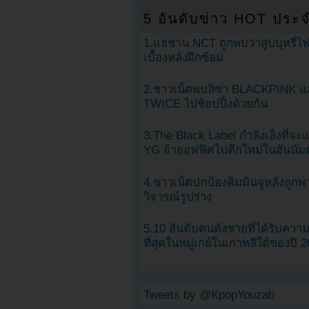
5 อันดับข่าว HOT ประจ
1.แฮชาน NCT ถูกพบว่าสูบบุหรี่ไฟ
เบื้องหลังฝึกซ้อม
2.ชาวเน็ตพบลิซ่า BLACKPINK แ
TWICE ไปช้อปปิ้งด้วยกัน
3.The Black Label กำลังเล็งที่จ
YG ย้ายอฟฟิศไปตึกใหม่ในฮันนัม
4.ชาวเน็ตปกป้องคิมมินจูหลังถูกพ
วิจารณ์รูปร่าง
5.10 อันดับคนดังชายที่ได้รับคว
ที่สุดในหมู่เกย์ในเกาหลีใต้ของปี 
Tweets by @KpopYouzab