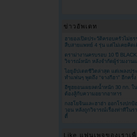
ข่าวอัพเดท
ฮายองเปิดประวัติครอบครัวไม่ธ
สืบสายแพทย์ 4 รุ่น แต่ไม่เคยคิ
ดราม่างานครบรอบ 10 ปี BLAC
วิจารณ์หนัก หลังจำกัดผู้ร่วมงาน
ไอยูอัปเดตชีวิตล่าสุด แต่เพลงป
ทำแฟนๆ พูดถึง “จางกีฮา” อีกครั้ง
อีซูฮยอนเผยลดน้ำหนัก 30 กก. ใน 
ต้องสู้กับความอยากอาหาร
กงฮโยจินและฮาฮ่า ออกโรงปกป้อ
วอน หลังถูกวิจารณ์เรื่องท่าทีใน
ตี้
Like แฟนเพจของเราเพื