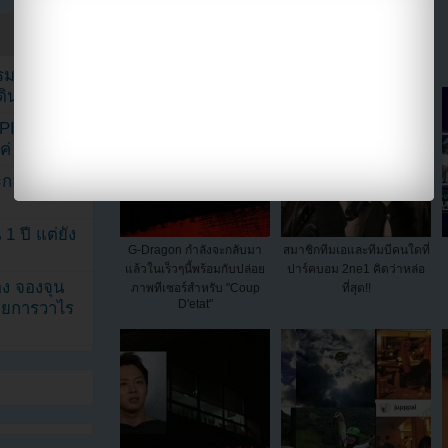
แบ่งปัน link นี้ไปยัง
รรมดา
ดเดินตามรอย
KPINK แฟน
แค่ 40 คน
ระกอบโพสต์
1 ปี แต่ยัง
G-Dragon กำลังจะกลับมา
สมาชิกทีมเอและทีมบีคนใดที่
แล้วในเร็วๆนี้พร้อมกับปล่อย
ปาร์คบอม 2ne1 คิดว่าหล่อ
ง จองจุน
ภาพทีเซอร์สำหรับ "Coup
ที่สุด!!
D'etat"
รายการวาไร