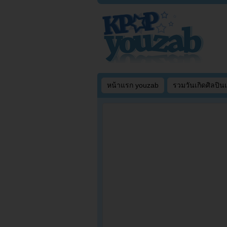
หน้าแรก youzab
รวมวันเกิดศิลปิน