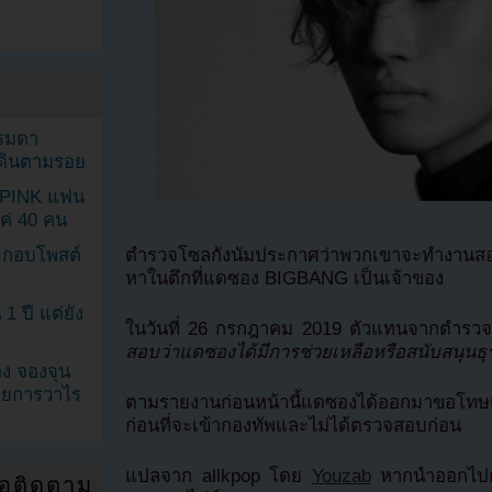
รรมดา
ดเดินตามรอย
KPINK แฟน
แค่ 40 คน
ตำรวจโซลกังนัมประกาศว่าพวกเขาจะทำงานสอบ
ระกอบโพสต์
หาในตึกที่แดซอง BIGBANG เป็นเจ้าของ
1 ปี แต่ยัง
ในวันที่ 26 กรกฎาคม 2019 ตัวแทนจากตำรวจ
สอบว่าแดซองได้มีการช่วยเหลือหรือสนับสนุนธุ
ง จองจุน
รายการวาไร
ตามรายงานก่อนหน้านี้แดซองได้ออกมาขอโทษแล
ก่อนที่จะเข้ากองทัพและไม่ได้ตรวจสอบก่อน
แปลจาก allkpop โดย
Youzab
หากนำออกไปกร
่อติดตาม