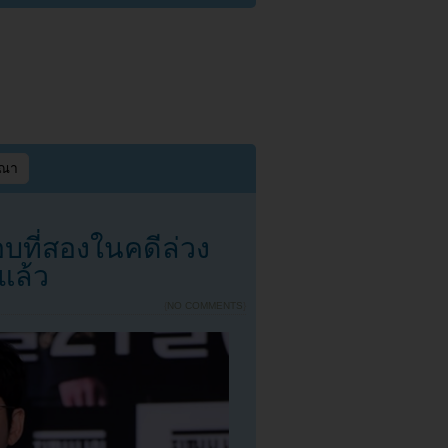
ษณา
ที่สองในคดีล่วง
แล้ว
{
NO COMMENTS
}