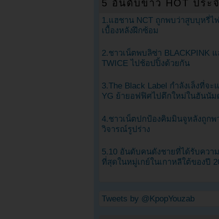
5 อันดับข่าว HOT ประจ
1.แฮชาน NCT ถูกพบว่าสูบบุหรี่ไฟ
เบื้องหลังฝึกซ้อม
2.ชาวเน็ตพบลิซ่า BLACKPINK แ
TWICE ไปช้อปปิ้งด้วยกัน
3.The Black Label กำลังเล็งที่จ
YG ย้ายอฟฟิศไปตึกใหม่ในฮันนัม
4.ชาวเน็ตปกป้องคิมมินจูหลังถูกพ
วิจารณ์รูปร่าง
5.10 อันดับคนดังชายที่ได้รับคว
ที่สุดในหมู่เกย์ในเกาหลีใต้ของปี 
Tweets by @KpopYouzab