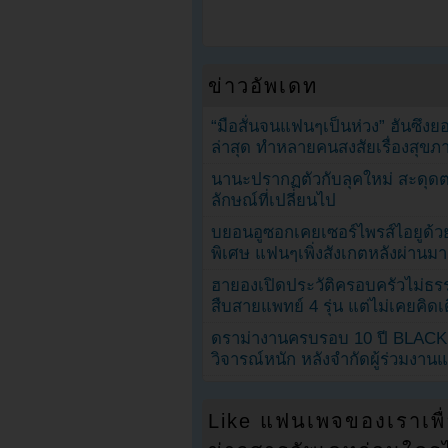
ข่าวอัพเดท
“มือสั่นจนแฟนๆเป็นห่วง” ฮันซึง
ล่าสุด ทำหลายคนสงสัยเรื่องสุขภ
นานะปรากฏตัวกับลุคใหม่ สะดุด
ลักษณ์ที่เปลี่ยนไป
บยอนอูซอกเคยเซอร์ไพรส์ไอยูด้วย
พิเศษ แฟนๆเพิ่งสังเกตหลังผ่านมา
ฮายองเปิดประวัติครอบครัวไม่ธ
สืบสายแพทย์ 4 รุ่น แต่ไม่เคยคิ
ดราม่างานครบรอบ 10 ปี BLAC
วิจารณ์หนัก หลังจำกัดผู้ร่วมงาน
Like แฟนเพจของเราเพื