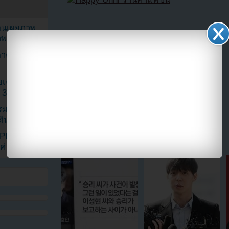
ยอนเผยภาพ
าพ
ตาด้วยภาพ
เค้กสั่งทำ
 3 เดือน
รรมดา
แบ่งปัน link นี้ไปยัง
ดเดินตามรอย
KPINK แฟน
แค่ 40 คน