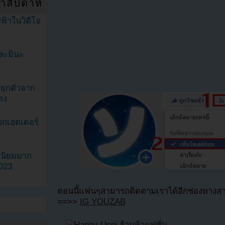
ำสัปดาห์
ฟ้าในวิดีโอ
ละมินะ
ะแยกตัวจาก
ดง
วกเฮดเตอร์
ามนิยมมาก
2023
ตอนนี้แฟนๆสามารถติดตามเราได้อีกช่องทางสา
==>>
IG YOUZAB