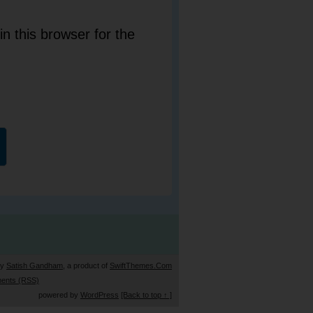
n this browser for the
by
Satish Gandham
, a product of
SwiftThemes.Com
ents (RSS)
powered by
WordPress
[Back to top ↑ ]