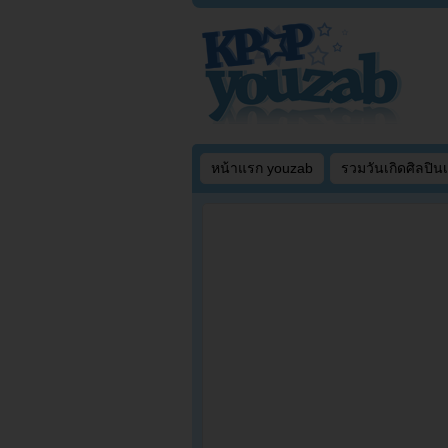
หน้าแรก youzab
รวมวันเกิดศิลปิน