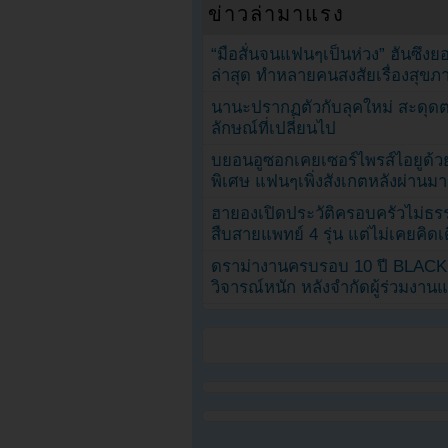
ข่าวล่ามาแรง
“มือสั่นจนแฟนๆเป็นห่วง” ฮันซึง
ล่าสุด ทำหลายคนสงสัยเรื่องสุขภ
นานะปรากฏตัวกับลุคใหม่ สะดุด
ลักษณ์ที่เปลี่ยนไป
บยอนอูซอกเคยเซอร์ไพรส์ไอยูด้วย
พิเศษ แฟนๆเพิ่งสังเกตหลังผ่านมา
ฮายองเปิดประวัติครอบครัวไม่ธ
สืบสายแพทย์ 4 รุ่น แต่ไม่เคยคิ
ดราม่างานครบรอบ 10 ปี BLAC
วิจารณ์หนัก หลังจำกัดผู้ร่วมงาน