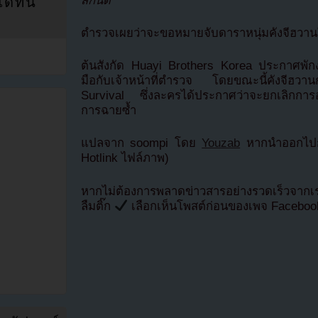
สักนิด”
ที่นี่
ตำรวจเผยว่าจะขอหมายจับดาราหนุ่มคังจีฮวาน
ต้นสังกัด Huayi Brothers Korea ประกาศพักง
มือกับเจ้าหน้าที่ตำรวจ โดยขณะนี้คังจีฮวา
Survival ซึ่งละครได้ประกาศว่าจะยกเลิกการ
การฉายซ้ำ
แปลจาก soompi โดย
Youzab
หากนำออกไปกร
Hotlink ไฟล์ภาพ)
หากไม่ต้องการพลาดข่าวสารอย่างรวดเร็วจาก
ลืมติ๊ก
เลือกเห็นโพสต์ก่อนของเพจ Facebo