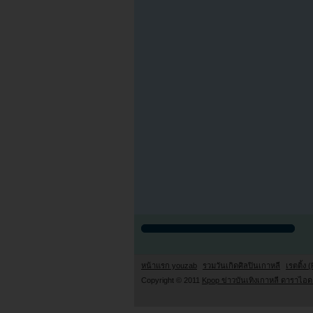
หน้าแรก youzab
รวมวันเกิดศิลปินเกาหลี
เรตติ้ง (
Copyright © 2011
Kpop ข่าวบันเทิงเกาหลี ดาราไอดอ