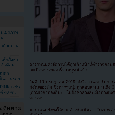
ยอนเผยภาพ
าพ
ตาด้วยภาพ
เค้กสั่งทำ
ดาราหนุ่มคังจีฮวานได้ถูกเจ้าหน้าที่ตำรวจสอบส
 3 เดือน
ละเมิดทางเพศเสร็จสมบูรณ์แล้ว
รรมดา
ดเดินตามรอย
วันที่ 10 กรกฎาคม 2019 คังจีฮวานเข้ารับการ
KPINK แฟน
ดังในซองนัม ซึ่งดาราหนุ่มถูกสอบสวนนานถึง 3 
แค่ 40 คน
(ตามเวลาท้องถิ่น) ในข้อหาล่วงละเมิอทางเพศ
ของเขา
่อติดตาม
ดาราหนุ่มยังคงให้ปากคำเช่นเดิมว่า
“เพราะว่