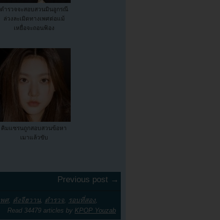
ตำรวจจะสอบสวนมินอูกรณี
ล่วงละเมิดทางเพศต่อแม้
เหยื่อจะถอนฟ้อง
คิมแซรนถูกสอบสวนข้อหา
เมาแล้วขับ
Previous post →
เพศ
,
คังจีฮวาน
,
ตำรวจ
,
รอบที่สอง
,
Read 34479 articles by
KPOP Youzab