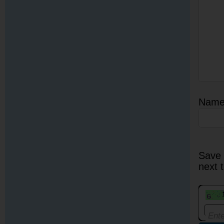
Nam
Save 
next 