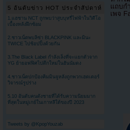
แถบกำล
5 อันดับข่าว HOT ประจำสัปดาห์
เพจ F
1.แฮชาน NCT ถูกพบว่าสูบบุหรี่ไฟฟ้าในวิดีโอ
เบื้องหลังฝึกซ้อม
2.ชาวเน็ตพบลิซ่า BLACKPINK และมินะ
TWICE ไปช้อปปิ้งด้วยกัน
3.The Black Label กำลังเล็งที่จะแยกตัวจาก
YG ย้ายอฟฟิศไปตึกใหม่ในฮันนัมดง
4.ชาวเน็ตปกป้องคิมมินจูหลังถูกพวกเฮดเตอร์
วิจารณ์รูปร่าง
5.10 อันดับคนดังชายที่ได้รับความนิยมมาก
ที่สุดในหมู่เกย์ในเกาหลีใต้ของปี 2023
Tweets by @KpopYouzab