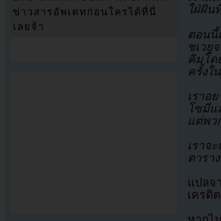
ใฝ่ฝัน
ข่าวสารอัพเดทก่อนใครได้ที่นี่
เลยจ้า
ตอนนี
ชเวยู
คิมโด
ครั้งใ
เราอยา
โซมีแล
แต่พว
เราจะ
ตารางโ
แปลจ
เครดิต
หากไม