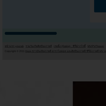
หน้าแรก youzab
รวมวันเกิดศิลปินเกาหลี
เรตติ้ง (Rating) : ซีรี่ย์/วาไรตี้
MV/PV/Teaser
Copyright © 2011
Kpop ข่าวบันเทิงเกาหลี ดาราไอดอล และศิลปินเกาหลี ซีรี่ย์เกาหลี MV เ