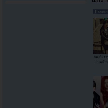
จียองให้คว
ว่าเธอมีค