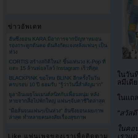
ข่าวอัพเดท
ฮันซึงยอน KARA มีอาการจากปัญหาหมอน
รองกระดูกต้นคอ ต้นสังกัดแจงหลังแฟนๆ เป็น
ห่วง
CORTIS สร้างสถิติใหม่! ขึ้นแท่นวง K-Pop ที่
แตะ 15 ล้านฟอลโลว์ Instagram เร็วที่สุด
ในวัน
BLACKPINK ขอโทษ BLINK อีกครั้งในวัน
ลมีเดี
ครบรอบ 10 ปี ยอมรับ “รู้ว่าวันนี้สำคัญมาก”
ยูอาอินเผยโมเมนต์สนิทกับเพื่อนหนุ่ม หลัง
ในแถล
หายจากสื่อไปพักใหญ่ แฟนๆจับตาชีวิตล่าสุด
“มือสั่นจนแฟนๆเป็นห่วง” ฮันซึงยอนเผยภาพ
“สวัสดีน
ล่าสุด ทำหลายคนสงสัยเรื่องสุขภาพ
ในคอน
เราแต
Like แฟนเพจของเราเพื่อติดตาม