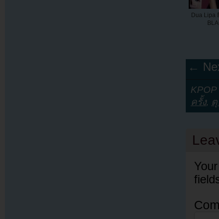
Dua Lipa ย
BLA
← Nex
KPOP Y
ครั้ง
,
ต
Lea
Your
fiel
Com