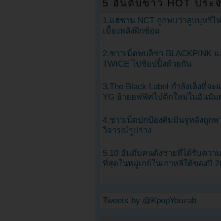
5 อันดับข่าว HOT ประจ
1.แฮชาน NCT ถูกพบว่าสูบบุหรี่ไฟ
เบื้องหลังฝึกซ้อม
2.ชาวเน็ตพบลิซ่า BLACKPINK แ
TWICE ไปช้อปปิ้งด้วยกัน
3.The Black Label กำลังเล็งที่จ
YG ย้ายอฟฟิศไปตึกใหม่ในฮันนัม
4.ชาวเน็ตปกป้องคิมมินจูหลังถูกพ
วิจารณ์รูปร่าง
5.10 อันดับคนดังชายที่ได้รับคว
ที่สุดในหมู่เกย์ในเกาหลีใต้ของปี 
Tweets by @KpopYouzab