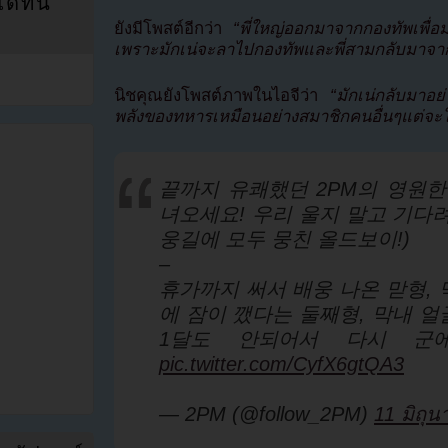
ที่นี่
ยังมีโพสต์อีกว่า
“พี่ใหญ่ออกมาจากกองทัพเพื่อ
เพราะมักเน่จะลาไปกองทัพและพี่สามกลับมาจากก
นิชคุณยังโพสต์ภาพในไอจีว่า
“มักเน่กลับมาอ
พลังของทหารเหมือนอย่างสมาชิกคนอื่นๆแต่จะให
끝까지 유쾌했던 2PM의 영원한 
녀오세요! 우리 울지 말고 기다려요
웅길에 모두 뭉친 올드보이!)
–
휴가까지 써서 배웅 나온 맏형,
에 잠이 깼다는 둘째형, 막내 
1달도 안되어서 다시 군
pic.twitter.com/CyfX6gtQA3
— 2PM (@follow_2PM)
11 มิถุ