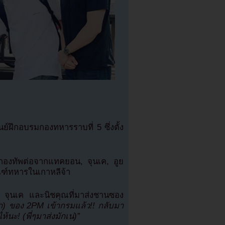
ย์ฝึกอบรมกองทหารราบที่ 5 ซึ่งตั้ง
กองทัพต่อจากแทคยอน, จุนเค, อูย
ณฑ์ทหารในเกาหลีจ้า
ุนเค และนิชคุณที่มาส่งชานซอง
็ก) ของ 2PM เข้ากรมแล้ว!! กลับมา
ะ! (พี่ๆมาส่งมักเน่)”