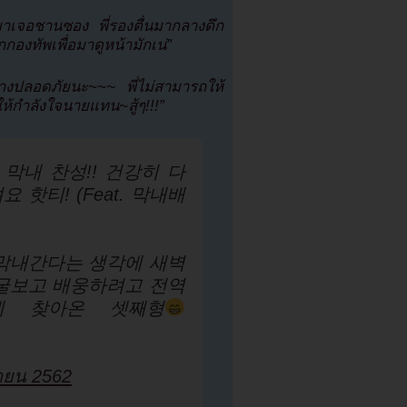
มาเจอชานซอง พี่รองตื่นมากลางดึก
องทัพเพื่อมาดูหน้ามักเน่”
ย่างปลอดภัยนะ~~~ พี่ไม่สามารถให้
้กำลังใจนายแทน~สู้ๆ!!!”
막내 찬성!! 건강히 다
 핫티! (Feat. 막내배
 막내간다는 생각에 새벽
얼굴보고 배웅하려고 전역
에 찾아온 셋째형
นายน 2562