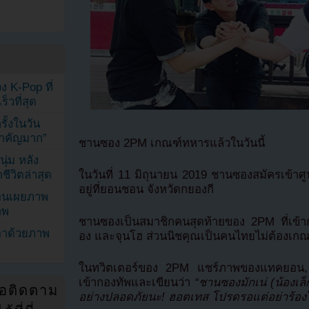
ง K-Pop ที่
็วที่สุด
้งในวัน
้สำคัญมาก”
ชานซอง 2PM เกณฑ์ทหารแล้วในวันนี้
ุ่ม หลัง
ีวิตล่าสุด
ในวันที่ 11 มิถุนายน 2019 ชานซองสมัครเข้าศูน
อยู่ที่ยอนชอน จังหวัดกยองกี
ยอนเผยภาพ
าพ
ชานซองเป็นสมาชิกคนสุดท้ายของ 2PM ที่เข้า
ตาด้วยภาพ
อง และจุนโฮ ส่วนนิชคุณเป็นคนไทยไม่ต้องเก
ในทวิตเตอร์ของ 2PM แชร์ภาพของแทคยอน, จ
เข้ากองทัพและเขียนว่า
“ชานซองมักเน่ (น้องเล
่อติดตาม
อย่างปลอดภัยนะ! ฮอตเทส โปรดรอแต่อย่าร้องไห้น