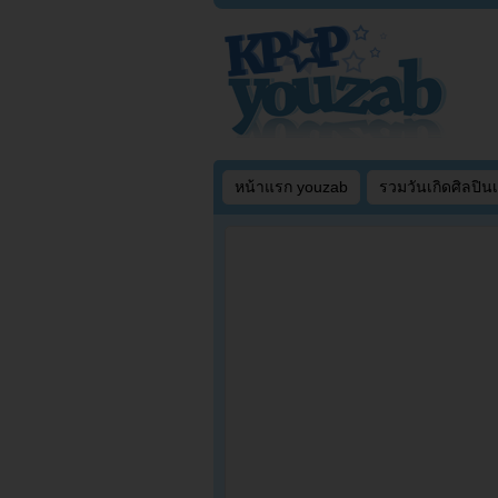
หน้าแรก youzab
รวมวันเกิดศิลปิน