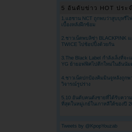
5 อันดับข่าว HOT ประจ
1.แฮชาน NCT ถูกพบว่าสูบบุหรี่ไฟ
เบื้องหลังฝึกซ้อม
2.ชาวเน็ตพบลิซ่า BLACKPINK แ
TWICE ไปช้อปปิ้งด้วยกัน
3.The Black Label กำลังเล็งที่จ
YG ย้ายอฟฟิศไปตึกใหม่ในฮันนัม
4.ชาวเน็ตปกป้องคิมมินจูหลังถูกพ
วิจารณ์รูปร่าง
5.10 อันดับคนดังชายที่ได้รับคว
ที่สุดในหมู่เกย์ในเกาหลีใต้ของปี 
Tweets by @KpopYouzab