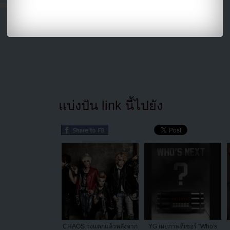
แบ่งปัน link นี้ไปยัง
CHAOS วงแตกแล้วหลังจาก
YG เผยภาพทีเซอร์ "Who′s