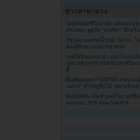
ข่าวล่ามาแรง
ไอยูอัปเดตชีวิตล่าสุด แต่เพลงป
ทำแฟนๆ พูดถึง “จางกีฮา” อีกครั้ง
อีซูฮยอนเผยลดน้ำหนัก 30 กก. ใน 
ต้องสู้กับความอยากอาหาร
กงฮโยจินและฮาฮ่า ออกโรงปกป้อ
วอน หลังถูกวิจารณ์เรื่องท่าทีใน
ตี้
คิมฮีชอลแซว “SISTAR สายบวกอั
วงการ” ทำโซยูรีบโต้ “อย่าสร้างข่
BIGBANG เปิดตัวแท่งไฟเวอร์ชั่
ครบรอบ 20 ปี ก่อนเวิลด์ทัวร์