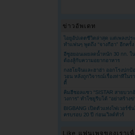
ข่าวอัพเดท
ไอยูอัปเดตชีวิตล่าสุด แต่เพลงป
ทำแฟนๆ พูดถึง “จางกีฮา” อีกครั้ง
อีซูฮยอนเผยลดน้ำหนัก 30 กก. ใน 
ต้องสู้กับความอยากอาหาร
กงฮโยจินและฮาฮ่า ออกโรงปกป้อ
วอน หลังถูกวิจารณ์เรื่องท่าทีใน
ตี้
คิมฮีชอลแซว “SISTAR สายบวกอั
วงการ” ทำโซยูรีบโต้ “อย่าสร้างข่
BIGBANG เปิดตัวแท่งไฟเวอร์ชั่
ครบรอบ 20 ปี ก่อนเวิลด์ทัวร์
Like แฟนเพจของเราเพื