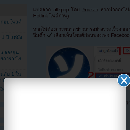
แปลจาก allkpop โดย
Youzab
หากนำออกไปกร
Hotlink ไฟล์ภาพ)
ระกอบโพสต์
หากไม่ต้องการพลาดข่าวสารอย่างรวดเร็วจาก
ลืมติ๊ก
เลือกเห็นโพสต์ก่อนของเพจ Facebo
1 ปี แต่ยัง
ง จองจุน
รายการวาไร
นดับ 1 ใน
าวลือ!”
นใหม่ ฉลอง
ตอนนี้แฟนๆสามารถติดตามเราได้อีกช่องทางสา
==>>
IG YOUZAB