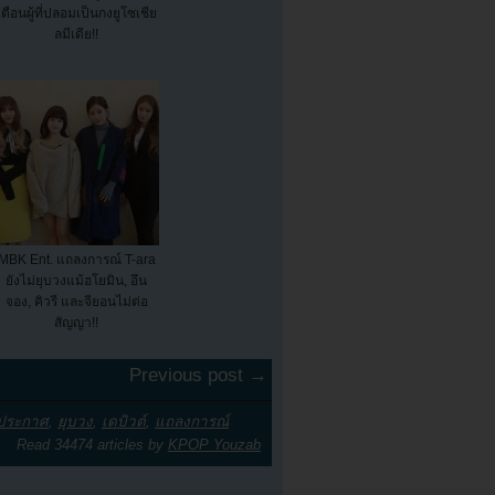
เตือนผู้ที่ปลอมเป็นกงยูโซเชีย
ลมีเดีย!!
MBK Ent. แถลงการณ์ T-ara
ยังไม่ยุบวงแม้ฮโยมิน, อึน
จอง, คิวรี และจียอนไม่ต่อ
สัญญา!!
Previous post →
ประกาศ
,
ยุบวง
,
เดบิวต์
,
แถลงการณ์
Read 34474 articles by
KPOP Youzab