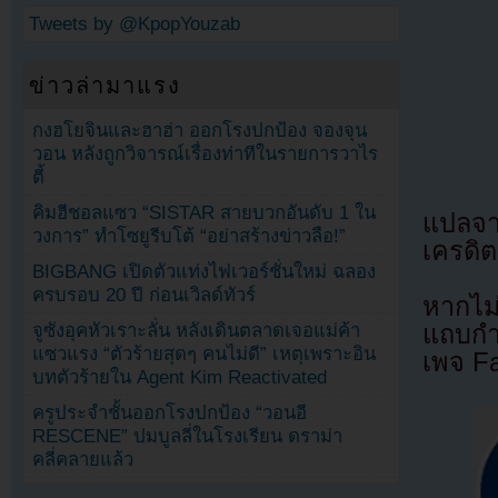
Tweets by @KpopYouzab
ข่าวล่ามาแรง
กงฮโยจินและฮาฮ่า ออกโรงปกป้อง จองจุน
วอน หลังถูกวิจารณ์เรื่องท่าทีในรายการวาไร
ตี้
คิมฮีชอลแซว “SISTAR สายบวกอันดับ 1 ใน
แปลจ
วงการ” ทำโซยูรีบโต้ “อย่าสร้างข่าวลือ!”
เครดิต
BIGBANG เปิดตัวแท่งไฟเวอร์ชั่นใหม่ ฉลอง
ครบรอบ 20 ปี ก่อนเวิลด์ทัวร์
หากไม
จูซังอุคหัวเราะลั่น หลังเดินตลาดเจอแม่ค้า
แถบกำล
แซวแรง “ตัวร้ายสุดๆ คนไม่ดี” เหตุเพราะอิน
เพจ F
บทตัวร้ายใน Agent Kim Reactivated
ครูประจำชั้นออกโรงปกป้อง “วอนอี
RESCENE” ปมบูลลี่ในโรงเรียน ดราม่า
คลี่คลายแล้ว