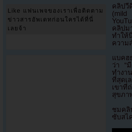
คลิปว
Like แฟนเพจของเราเพื่อติดตาม
(mild
ข่าวสารอัพเดทก่อนใครได้ที่นี่
YouTub
คลิปมา
เลยจ้า
ทำให้น
ความส
แบคฮย
ว่า “ม
ทำงาน
ที่สุด
เขาที
สุขภา
ชมคลิ
ซับสไ