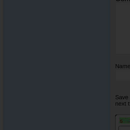
Nam
Save 
next 