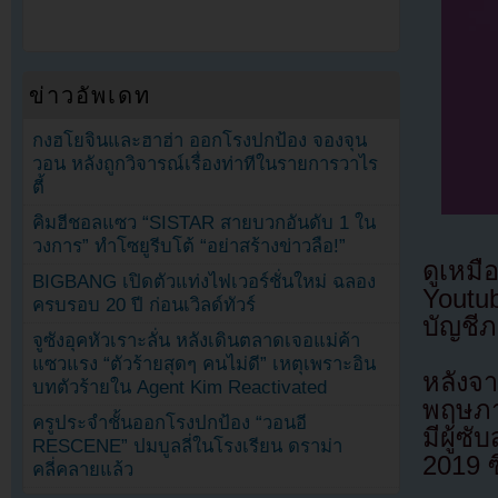
ข่าวอัพเดท
กงฮโยจินและฮาฮ่า ออกโรงปกป้อง จองจุน
วอน หลังถูกวิจารณ์เรื่องท่าทีในรายการวาไร
ตี้
คิมฮีชอลแซว “SISTAR สายบวกอันดับ 1 ใน
วงการ” ทำโซยูรีบโต้ “อย่าสร้างข่าวลือ!”
ดูเหม
BIGBANG เปิดตัวแท่งไฟเวอร์ชั่นใหม่ ฉลอง
Youtub
ครบรอบ 20 ปี ก่อนเวิลด์ทัวร์
บัญชีภ
จูซังอุคหัวเราะลั่น หลังเดินตลาดเจอแม่ค้า
แซวแรง “ตัวร้ายสุดๆ คนไม่ดี” เหตุเพราะอิน
หลังจ
บทตัวร้ายใน Agent Kim Reactivated
พฤษภาค
ครูประจำชั้นออกโรงปกป้อง “วอนอี
มีผู้ซ
RESCENE” ปมบูลลี่ในโรงเรียน ดราม่า
2019 ซึ
คลี่คลายแล้ว