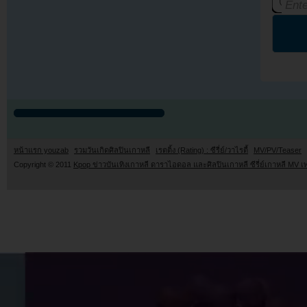
หน้าแรก youzab
รวมวันเกิดศิลปินเกาหลี
เรตติ้ง (Rating) : ซีรี่ย์/วาไรตี้
MV/PV/Teaser
Copyright © 2011
Kpop ข่าวบันเทิงเกาหลี ดาราไอดอล และศิลปินเกาหลี ซีรี่ย์เกาหลี MV เ