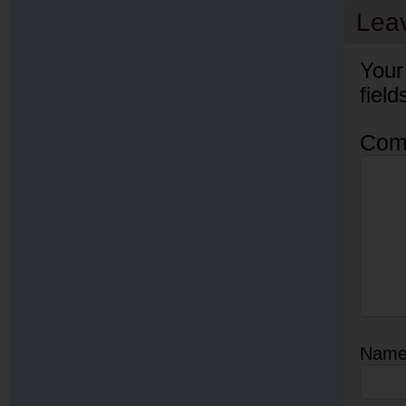
Lea
Your
fiel
Com
Nam