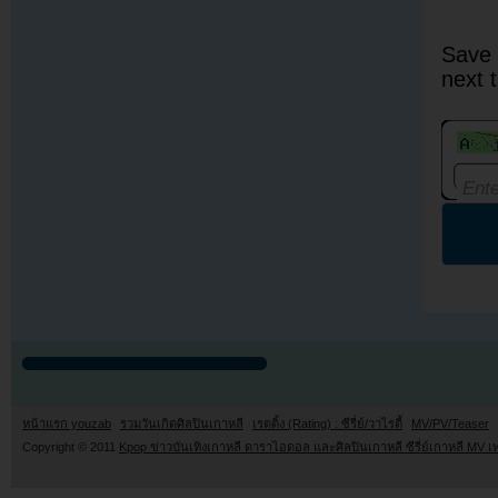
Save 
next 
หน้าแรก youzab
รวมวันเกิดศิลปินเกาหลี
เรตติ้ง (Rating) : ซีรี่ย์/วาไรตี้
MV/PV/Teaser
Copyright © 2011
Kpop ข่าวบันเทิงเกาหลี ดาราไอดอล และศิลปินเกาหลี ซีรี่ย์เกาหลี MV เ