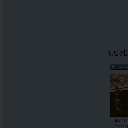
แบ่งปั
[Live]14
รายการ 