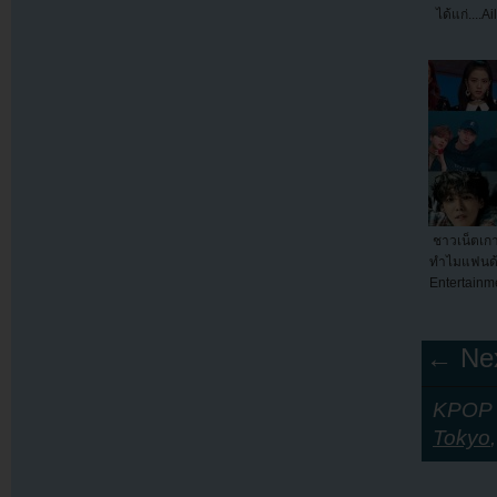
ได้แก่....
ชาวเน็ตเกา
ทำไมแฟนด้
Entertainme
← Nex
KPOP Y
Tokyo