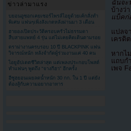
ฉันจะฟ
ข่าวล่ามาแรง
บ้างว่
บยอนอูซอกเคยเซอร์ไพรส์ไอยูด้วยเค้กสั่งทำ
แบ็คก่
พิเศษ แฟนๆเพิ่งสังเกตหลังผ่านมา 3 เดือน
แปลจ
ฮายองเปิดประวัติครอบครัวไม่ธรรมดา
สืบสายแพทย์ 4 รุ่น แต่ไม่เคยคิดเดินตามรอย
เครดิต
ดราม่างานครบรอบ 10 ปี BLACKPINK แฟน
หากไม
วิจารณ์หนัก หลังจำกัดผู้ร่วมงานแค่ 40 คน
แถบกำล
ไอยูอัปเดตชีวิตล่าสุด แต่เพลงประกอบโพสต์
เพจ F
ทำแฟนๆ พูดถึง “จางกีฮา” อีกครั้ง
อีซูฮยอนเผยลดน้ำหนัก 30 กก. ใน 1 ปี แต่ยัง
ต้องสู้กับความอยากอาหาร