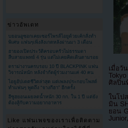
ข่าวอัพเดท
บยอนอูซอกเคยเซอร์ไพรส์ไอยูด้วยเค้กสั่งทำ
พิเศษ แฟนๆเพิ่งสังเกตหลังผ่านมา 3 เดือน
ฮายองเปิดประวัติครอบครัวไม่ธรรมดา
สืบสายแพทย์ 4 รุ่น แต่ไม่เคยคิดเดินตามรอย
ดราม่างานครบรอบ 10 ปี BLACKPINK แฟน
เมื่อ
วิจารณ์หนัก หลังจำกัดผู้ร่วมงานแค่ 40 คน
Tokyo
ศิลปินท
ไอยูอัปเดตชีวิตล่าสุด แต่เพลงประกอบโพสต์
ทำแฟนๆ พูดถึง “จางกีฮา” อีกครั้ง
ในโปส
อีซูฮยอนเผยลดน้ำหนัก 30 กก. ใน 1 ปี แต่ยัง
ต้องสู้กับความอยากอาหาร
มิน S
ยอน Gi
Junior
Like แฟนเพจของเราเพื่อติดตาม