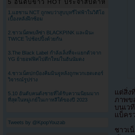
5 อันดับข่าว HOT ประจำสัปดาห์
1.แฮชาน NCT ถูกพบว่าสูบบุหรี่ไฟฟ้าในวิดีโอ
เบื้องหลังฝึกซ้อม
2.ชาวเน็ตพบลิซ่า BLACKPINK และมินะ
TWICE ไปช้อปปิ้งด้วยกัน
3.The Black Label กำลังเล็งที่จะแยกตัวจาก
YG ย้ายอฟฟิศไปตึกใหม่ในฮันนัมดง
4.ชาวเน็ตปกป้องคิมมินจูหลังถูกพวกเฮดเตอร์
วิจารณ์รูปร่าง
แต่สิ่
5.10 อันดับคนดังชายที่ได้รับความนิยมมาก
ภาพของ
ที่สุดในหมู่เกย์ในเกาหลีใต้ของปี 2023
บนเวที
แบ็ครว
Tweets by @KpopYouzab
ชาวเน็