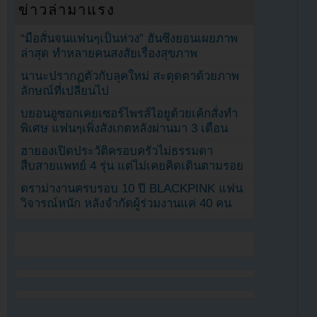
ข่าวล่ามาแรง
“มือสั่นจนแฟนๆเป็นห่วง” ฮันซึงยอนเผยภาพ
ล่าสุด ทำหลายคนสงสัยเรื่องสุขภาพ
นานะปรากฏตัวกับลุคใหม่ สะดุดตาด้วยภาพ
ลักษณ์ที่เปลี่ยนไป
บยอนอูซอกเคยเซอร์ไพรส์ไอยูด้วยเค้กสั่งทำ
พิเศษ แฟนๆเพิ่งสังเกตหลังผ่านมา 3 เดือน
ฮายองเปิดประวัติครอบครัวไม่ธรรมดา
สืบสายแพทย์ 4 รุ่น แต่ไม่เคยคิดเดินตามรอย
ดราม่างานครบรอบ 10 ปี BLACKPINK แฟน
วิจารณ์หนัก หลังจำกัดผู้ร่วมงานแค่ 40 คน