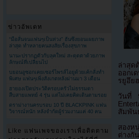
ข่าวอัพเดท
“มือสั่นจนแฟนๆเป็นห่วง” ฮันซึงยอนเผยภาพ
ล่าสุด ทำหลายคนสงสัยเรื่องสุขภาพ
นานะปรากฏตัวกับลุคใหม่ สะดุดตาด้วยภาพ
ลักษณ์ที่เปลี่ยนไป
ล่าสุด
ออกเด
บยอนอูซอกเคยเซอร์ไพรส์ไอยูด้วยเค้กสั่งทำ
พิเศษ แฟนๆเพิ่งสังเกตหลังผ่านมา 3 เดือน
รยูอึย
ฮายองเปิดประวัติครอบครัวไม่ธรรมดา
วันที
สืบสายแพทย์ 4 รุ่น แต่ไม่เคยคิดเดินตามรอย
Enter
ดราม่างานครบรอบ 10 ปี BLACKPINK แฟน
สัมพัน
วิจารณ์หนัก หลังจำกัดผู้ร่วมงานแค่ 40 คน
สองหนุ
Like แฟนเพจของเราเพื่อติดตาม
ต่างกั