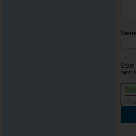
Nam
Save 
next 