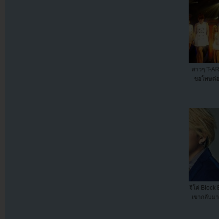
สาวๆ T-A
ขอโทษต่อป
จีโค่ Block 
เขากลับม