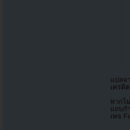
แปลจ
เครดิต
หากไม
แถบกำล
เพจ F