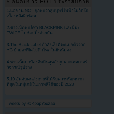
5 อันดับข่าว HOT ประจำสัปดาห์
1.แฮชาน NCT ถูกพบว่าสูบบุหรี่ไฟฟ้าในวิดีโอ
เบื้องหลังฝึกซ้อม
2.ชาวเน็ตพบลิซ่า BLACKPINK และมินะ
TWICE ไปช้อปปิ้งด้วยกัน
3.The Black Label กำลังเล็งที่จะแยกตัวจาก
YG ย้ายอฟฟิศไปตึกใหม่ในฮันนัมดง
4.ชาวเน็ตปกป้องคิมมินจูหลังถูกพวกเฮดเตอร์
วิจารณ์รูปร่าง
5.10 อันดับคนดังชายที่ได้รับความนิยมมาก
ที่สุดในหมู่เกย์ในเกาหลีใต้ของปี 2023
Tweets by @KpopYouzab