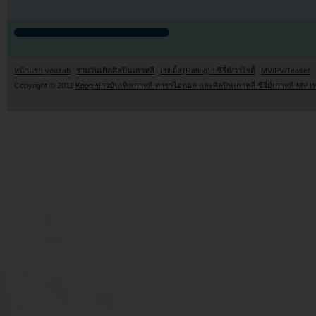
หน้าแรก youzab
รวมวันเกิดศิลปินเกาหลี
เรตติ้ง (Rating) : ซีรี่ย์/วาไรตี้
MV/PV/Teaser
Copyright © 2011
Kpop ข่าวบันเทิงเกาหลี ดาราไอดอล และศิลปินเกาหลี ซีรี่ย์เกาหลี MV เ