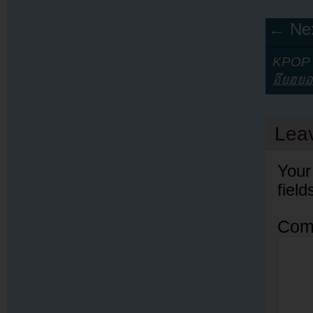
← Nex
KPOP Y
อึยฮย
Lea
Your
fiel
Com