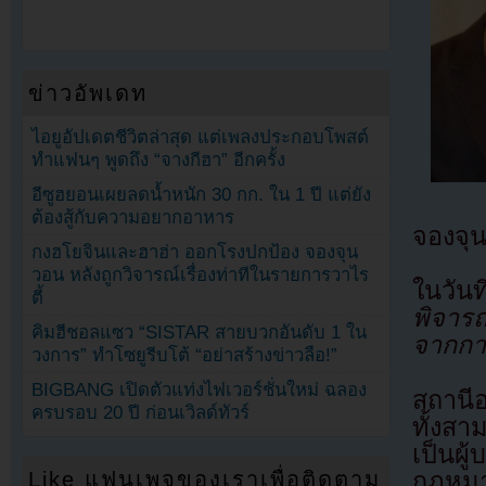
ข่าวอัพเดท
ไอยูอัปเดตชีวิตล่าสุด แต่เพลงประกอบโพสต์
ทำแฟนๆ พูดถึง “จางกีฮา” อีกครั้ง
อีซูฮยอนเผยลดน้ำหนัก 30 กก. ใน 1 ปี แต่ยัง
ต้องสู้กับความอยากอาหาร
จองจุน
กงฮโยจินและฮาฮ่า ออกโรงปกป้อง จองจุน
วอน หลังถูกวิจารณ์เรื่องท่าทีในรายการวาไร
ในวัน
ตี้
พิจารณ
คิมฮีชอลแซว “SISTAR สายบวกอันดับ 1 ใน
จากกา
วงการ” ทำโซยูรีบโต้ “อย่าสร้างข่าวลือ!”
BIGBANG เปิดตัวแท่งไฟเวอร์ชั่นใหม่ ฉลอง
สถานี
ครบรอบ 20 ปี ก่อนเวิลด์ทัวร์
ทั้งส
เป็นผู
กฎหม
Like แฟนเพจของเราเพื่อติดตาม