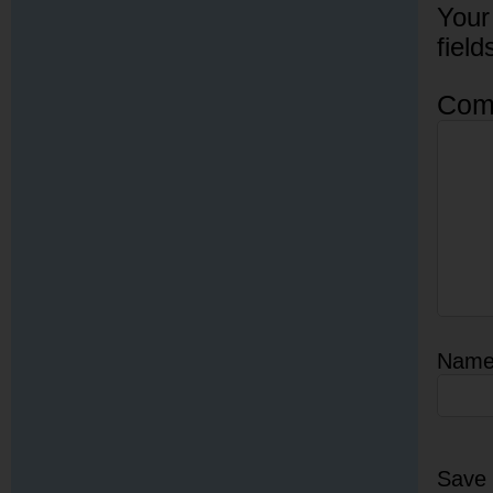
Your
fiel
Com
Nam
Save 