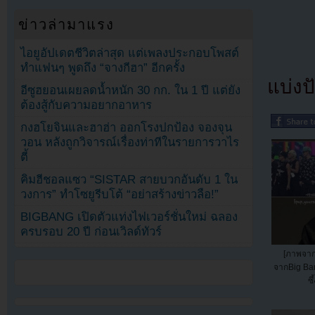
ข่าวล่ามาแรง
ไอยูอัปเดตชีวิตล่าสุด แต่เพลงประกอบโพสต์
ทำแฟนๆ พูดถึง “จางกีฮา” อีกครั้ง
แบ่งปั
อีซูฮยอนเผยลดน้ำหนัก 30 กก. ใน 1 ปี แต่ยัง
ต้องสู้กับความอยากอาหาร
กงฮโยจินและฮาฮ่า ออกโรงปกป้อง จองจุน
วอน หลังถูกวิจารณ์เรื่องท่าทีในรายการวาไร
ตี้
คิมฮีชอลแซว “SISTAR สายบวกอันดับ 1 ใน
วงการ” ทำโซยูรีบโต้ “อย่าสร้างข่าวลือ!”
BIGBANG เปิดตัวแท่งไฟเวอร์ชั่นใหม่ ฉลอง
ครบรอบ 20 ปี ก่อนเวิลด์ทัวร์
[ภาพจาก
จากBig Ba
ซึ