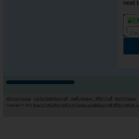
next 
หน้าแรก youzab
รวมวันเกิดศิลปินเกาหลี
เรตติ้ง (Rating) : ซีรี่ย์/วาไรตี้
MV/PV/Teaser
Copyright © 2011
Kpop ข่าวบันเทิงเกาหลี ดาราไอดอล และศิลปินเกาหลี ซีรี่ย์เกาหลี MV เ