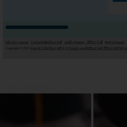
หน้าแรก youzab
รวมวันเกิดศิลปินเกาหลี
เรตติ้ง (Rating) : ซีรี่ย์/วาไรตี้
MV/PV/Teaser
Copyright © 2011
Kpop ข่าวบันเทิงเกาหลี ดาราไอดอล และศิลปินเกาหลี ซีรี่ย์เกาหลี MV เ