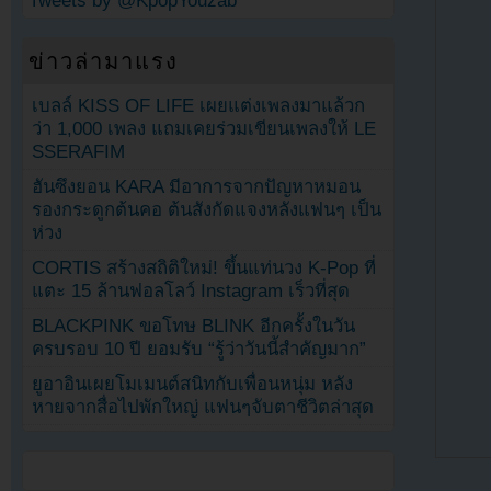
Tweets by @KpopYouzab
ข่าวล่ามาแรง
เบลล์ KISS OF LIFE เผยแต่งเพลงมาแล้วก
ว่า 1,000 เพลง แถมเคยร่วมเขียนเพลงให้ LE
SSERAFIM
ฮันซึงยอน KARA มีอาการจากปัญหาหมอน
รองกระดูกต้นคอ ต้นสังกัดแจงหลังแฟนๆ เป็น
ห่วง
CORTIS สร้างสถิติใหม่! ขึ้นแท่นวง K-Pop ที่
แตะ 15 ล้านฟอลโลว์ Instagram เร็วที่สุด
BLACKPINK ขอโทษ BLINK อีกครั้งในวัน
ครบรอบ 10 ปี ยอมรับ “รู้ว่าวันนี้สำคัญมาก”
ยูอาอินเผยโมเมนต์สนิทกับเพื่อนหนุ่ม หลัง
หายจากสื่อไปพักใหญ่ แฟนๆจับตาชีวิตล่าสุด