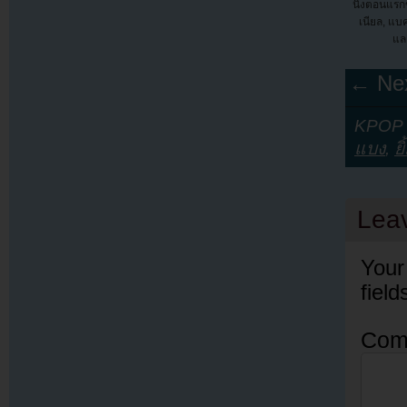
นิ่งตอนแร
เนียล, แบ
แล
← Nex
KPOP Y
แบง
,
ยิ
Lea
Your
fiel
Com