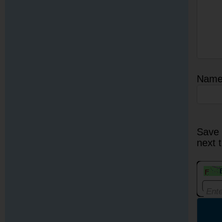
Nam
Save 
next 