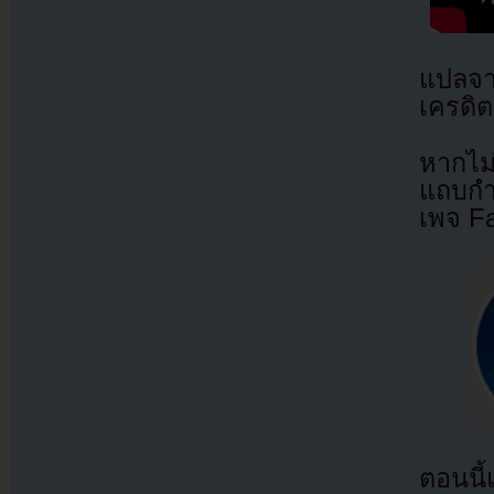
แปลจ
เครดิต
หากไม
แถบกำล
เพจ F
ตอนนี