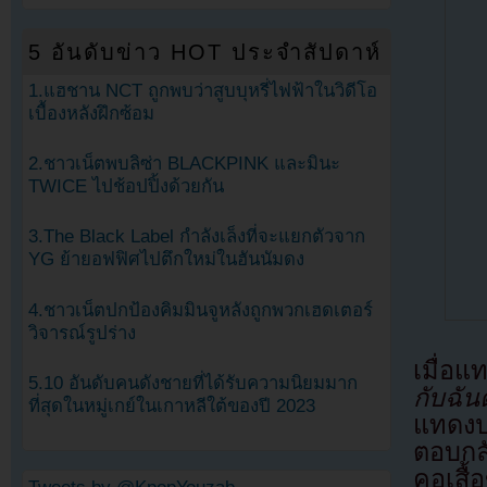
5 อันดับข่าว HOT ประจำสัปดาห์
1.แฮชาน NCT ถูกพบว่าสูบบุหรี่ไฟฟ้าในวิดีโอ
เบื้องหลังฝึกซ้อม
2.ชาวเน็ตพบลิซ่า BLACKPINK และมินะ
TWICE ไปช้อปปิ้งด้วยกัน
3.The Black Label กำลังเล็งที่จะแยกตัวจาก
YG ย้ายอฟฟิศไปตึกใหม่ในฮันนัมดง
4.ชาวเน็ตปกป้องคิมมินจูหลังถูกพวกเฮดเตอร์
วิจารณ์รูปร่าง
เมื่อ
5.10 อันดับคนดังชายที่ได้รับความนิยมมาก
กับฉั
ที่สุดในหมู่เกย์ในเกาหลีใต้ของปี 2023
แทดงป
ตอบกลั
คอเสื้