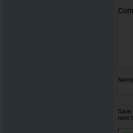
Com
Nam
Save 
next 