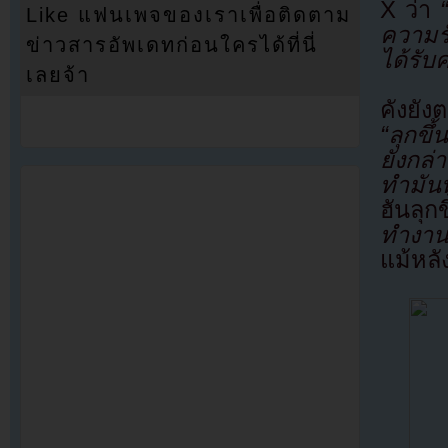
X ว่า
Like แฟนเพจของเราเพื่อติดตาม
ความรั
ข่าวสารอัพเดทก่อนใครได้ที่นี่
ได้รับ
เลยจ้า
คังยัง
“ลุกขึ
ยังกล่า
ทำมันท
ฮันลุกข
ทำงานท
แม้หล