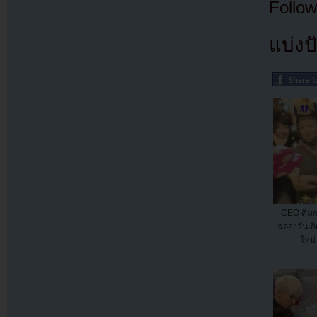
Follow
แบ่งปั
CEO คิม
ฉลองวันเก
ใหม่