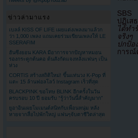
Tweets by @KpopYouzab
SBS ต
ข่าวล่ามาแรง
ปฏิเส
ได้ทำ
เบลล์ KISS OF LIFE เผยแต่งเพลงมาแล้วก
จริงๆ
ว่า 1,000 เพลง แถมเคยร่วมเขียนเพลงให้ LE
SSERAFIM
ปกป้อง
การณ์ต
ฮันซึงยอน KARA มีอาการจากปัญหาหมอน
รองกระดูกต้นคอ ต้นสังกัดแจงหลังแฟนๆ เป็น
ห่วง
CORTIS สร้างสถิติใหม่! ขึ้นแท่นวง K-Pop ที่
แตะ 15 ล้านฟอลโลว์ Instagram เร็วที่สุด
BLACKPINK ขอโทษ BLINK อีกครั้งในวัน
ครบรอบ 10 ปี ยอมรับ “รู้ว่าวันนี้สำคัญมาก”
ยูอาอินเผยโมเมนต์สนิทกับเพื่อนหนุ่ม หลัง
หายจากสื่อไปพักใหญ่ แฟนๆจับตาชีวิตล่าสุด