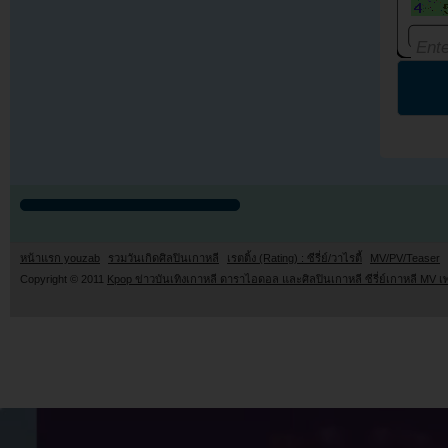
หน้าแรก youzab
รวมวันเกิดศิลปินเกาหลี
เรตติ้ง (Rating) : ซีรี่ย์/วาไรตี้
MV/PV/Teaser
Copyright © 2011
Kpop ข่าวบันเทิงเกาหลี ดาราไอดอล และศิลปินเกาหลี ซีรี่ย์เกาหลี MV เ