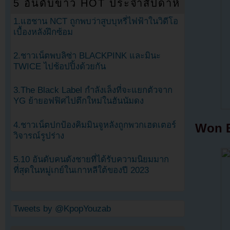
5 อันดับข่าว HOT ประจำสัปดาห์
1.แฮชาน NCT ถูกพบว่าสูบบุหรี่ไฟฟ้าในวิดีโอ
เบื้องหลังฝึกซ้อม
2.ชาวเน็ตพบลิซ่า BLACKPINK และมินะ
TWICE ไปช้อปปิ้งด้วยกัน
3.The Black Label กำลังเล็งที่จะแยกตัวจาก
YG ย้ายอฟฟิศไปตึกใหม่ในฮันนัมดง
4.ชาวเน็ตปกป้องคิมมินจูหลังถูกพวกเฮดเตอร์
Won B
วิจารณ์รูปร่าง
5.10 อันดับคนดังชายที่ได้รับความนิยมมาก
ที่สุดในหมู่เกย์ในเกาหลีใต้ของปี 2023
Tweets by @KpopYouzab