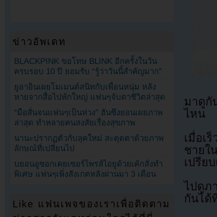
ข่าวอัพเดท
BLACKPINK ขอโทษ BLINK อีกครั้งในวัน
ครบรอบ 10 ปี ยอมรับ “รู้ว่าวันนี้สำคัญมาก”
ยูอาอินเผยโมเมนต์สนิทกับเพื่อนหนุ่ม หลัง
หายจากสื่อไปพักใหญ่ แฟนๆจับตาชีวิตล่าสุด
มาดูก
ไหน
“มือสั่นจนแฟนๆเป็นห่วง” ฮันซึงยอนเผยภาพ
ล่าสุด ทำหลายคนสงสัยเรื่องสุขภาพ
เมื่อเ
นานะปรากฏตัวกับลุคใหม่ สะดุดตาด้วยภาพ
ชายใน
ลักษณ์ที่เปลี่ยนไป
เปรีย
บยอนอูซอกเคยเซอร์ไพรส์ไอยูด้วยเค้กสั่งทำ
พิเศษ แฟนๆเพิ่งสังเกตหลังผ่านมา 3 เดือน
ไปดูภ
กันได้ท
Like แฟนเพจของเราเพื่อติดตาม