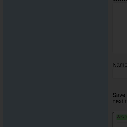
Nam
Save 
next 