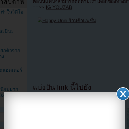
ำสัปดาห์
ตอนนี้แฟนๆสามารถติดตามเราได้อีกช่องทางสา
==>>
IG YOUZAB
ฟ้าในวิดีโอ
ละมินะ
ะแยกตัวจาก
ดง
วกเฮดเตอร์
แบ่งปัน link นี้ไปยัง
ามนิยมมาก
2023