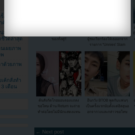
้งในวัน
้สำคัญมาก”
โกฮยอนจองขอโทษโจอินซอง
ทิฟฟานี่ออกมาขอโทษที่
ุ่ม หลัง
ต่อข่าวลือการออกเดทในอดีต
ทำให้เกิดประเด็นขัดแย้ง และ
B
ีวิตล่าสุด
ของทั้งคู่!!
ผู้ชมเรียกร้องให้เธออกจาก
รายการ "Unnies' Slam
ยอนเผยภาพ
Dunk"
าพ
ตาด้วยภาพ
เค้กสั่งทำ
 3 เดือน
ต้นสังกัดโกฮยอนจองแถลง
อึนกวัง BTOB พูดกับแฟนๆ
ขอโทษ ด้าน Return จะถ่าย
เป็นครั้งแรกนับตั้งแต่อิลฮุนอ
ทำต่อโดยไม่มีนักแสดงแทน
อกจากวงและกล่าวขอโทษ
← Next post