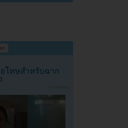
ษณา
 ขอโทษสำหรับฉาก
ง
{
NO COMMENTS
}