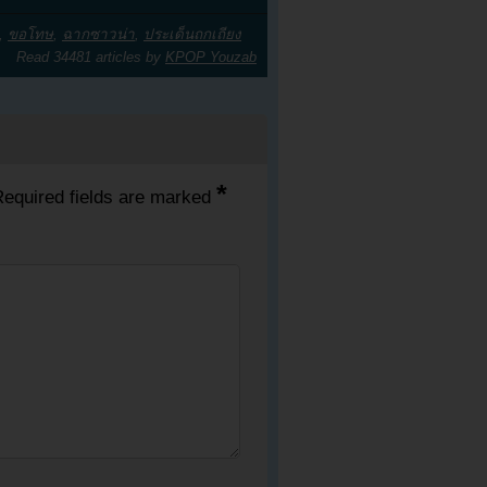
,
ขอโทษ
,
ฉากซาวน่า
,
ประเด็นถกเถียง
Read 34481 articles by
KPOP Youzab
*
equired fields are marked