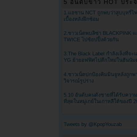
5 อันดับข่าว HOT ประจ
1.แฮชาน NCT ถูกพบว่าสูบบุหรี่ไฟ
เบื้องหลังฝึกซ้อม
2.ชาวเน็ตพบลิซ่า BLACKPINK แ
TWICE ไปช้อปปิ้งด้วยกัน
3.The Black Label กำลังเล็งที่จ
YG ย้ายอฟฟิศไปตึกใหม่ในฮันนัม
4.ชาวเน็ตปกป้องคิมมินจูหลังถูกพ
วิจารณ์รูปร่าง
5.10 อันดับคนดังชายที่ได้รับคว
ที่สุดในหมู่เกย์ในเกาหลีใต้ของปี 
Tweets by @KpopYouzab