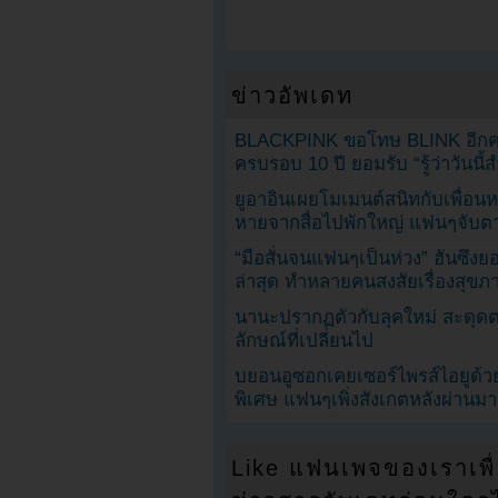
ข่าวอัพเดท
BLACKPINK ขอโทษ BLINK อีกครั
ครบรอบ 10 ปี ยอมรับ “รู้ว่าวันนี
ยูอาอินเผยโมเมนต์สนิทกับเพื่อนหน
หายจากสื่อไปพักใหญ่ แฟนๆจับตาช
“มือสั่นจนแฟนๆเป็นห่วง” ฮันซึง
ล่าสุด ทำหลายคนสงสัยเรื่องสุขภ
นานะปรากฏตัวกับลุคใหม่ สะดุด
ลักษณ์ที่เปลี่ยนไป
บยอนอูซอกเคยเซอร์ไพรส์ไอยูด้วย
พิเศษ แฟนๆเพิ่งสังเกตหลังผ่านมา
Like แฟนเพจของเราเพื