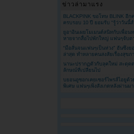
ข่าวล่ามาแรง
BLACKPINK ขอโทษ BLINK อีกครั
ครบรอบ 10 ปี ยอมรับ “รู้ว่าวันนี
ยูอาอินเผยโมเมนต์สนิทกับเพื่อนหน
หายจากสื่อไปพักใหญ่ แฟนๆจับตาช
“มือสั่นจนแฟนๆเป็นห่วง” ฮันซึง
ล่าสุด ทำหลายคนสงสัยเรื่องสุขภ
นานะปรากฏตัวกับลุคใหม่ สะดุด
ลักษณ์ที่เปลี่ยนไป
บยอนอูซอกเคยเซอร์ไพรส์ไอยูด้วย
พิเศษ แฟนๆเพิ่งสังเกตหลังผ่านมา