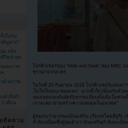
้งในวัน
้สำคัญมาก”
ุ่ม หลัง
ีวิตล่าสุด
โปรดิวเซอร์ของ ‘Hide and Seek’ ช่อง MBC 
ยอนเผยภาพ
ซาวน่าจากละคร
าพ
ตาด้วยภาพ
ในวันที่ 20 กันยายน 2018 โปรดิวเซอร์แถลงกา
โมโหในขณะชมละคร ฉากที่เกี่ยวข้องกับตัวละ
เค้กสั่งทำ
ของเธอและมันขัดกับธรรมเนียมดั้งเดิมในช่วงน
 3 เดือน
เราจะพยายามสร้างความสมดุลในอนาคต”
ผู้ชมบ่นว่าฉากของมินแชริน (รับบทโดยอียูริ) เ
่อติดตาม
กำลังเปลือยซึ่งผู้ชมอ้างว่ามินแชรินกำลังละเม