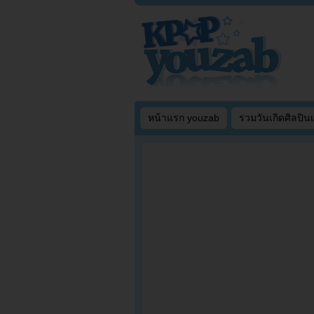
หน้าแรก youzab
รวมวันเกิดศิลปิน