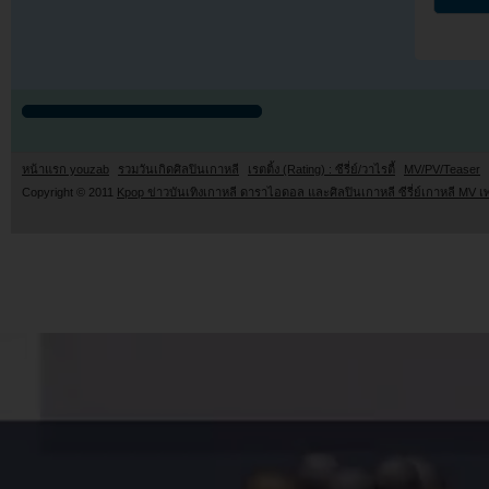
หน้าแรก youzab
รวมวันเกิดศิลปินเกาหลี
เรตติ้ง (Rating) : ซีรี่ย์/วาไรตี้
MV/PV/Teaser
Copyright © 2011
Kpop ข่าวบันเทิงเกาหลี ดาราไอดอล และศิลปินเกาหลี ซีรี่ย์เกาหลี MV เ