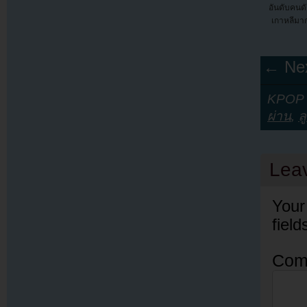
อันดับคนดั
เกาหลีมาก
← Nex
KPOP Y
ผ่าน
,
ล
Lea
Your
fiel
Com