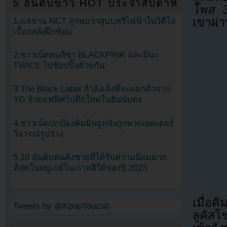
5 อันดับข่าว HOT ประจำสัปดาห์
โพส 3
เขาผ่
1.แฮชาน NCT ถูกพบว่าสูบบุหรี่ไฟฟ้าในวิดีโอ
เบื้องหลังฝึกซ้อม
2.ชาวเน็ตพบลิซ่า BLACKPINK และมินะ
TWICE ไปช้อปปิ้งด้วยกัน
3.The Black Label กำลังเล็งที่จะแยกตัวจาก
YG ย้ายอฟฟิศไปตึกใหม่ในฮันนัมดง
4.ชาวเน็ตปกป้องคิมมินจูหลังถูกพวกเฮดเตอร์
วิจารณ์รูปร่าง
5.10 อันดับคนดังชายที่ได้รับความนิยมมาก
ที่สุดในหมู่เกย์ในเกาหลีใต้ของปี 2023
เมื่อ
Tweets by @KpopYouzab
ลูคัสโ