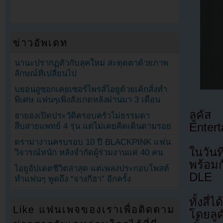
ข่าวอัพเดท
นานะปรากฏตัวกับลุคใหม่ สะดุดตาด้วยภาพ
ลักษณ์ที่เปลี่ยนไป
บยอนอูซอกเคยเซอร์ไพรส์ไอยูด้วยเค้กสั่งทำ
พิเศษ แฟนๆเพิ่งสังเกตหลังผ่านมา 3 เดือน
ลูคัส
ฮายองเปิดประวัติครอบครัวไม่ธรรมดา
Enter
สืบสายแพทย์ 4 รุ่น แต่ไม่เคยคิดเดินตามรอย
ดราม่างานครบรอบ 10 ปี BLACKPINK แฟน
ในวันท
วิจารณ์หนัก หลังจำกัดผู้ร่วมงานแค่ 40 คน
พร้อม
ไอยูอัปเดตชีวิตล่าสุด แต่เพลงประกอบโพสต์
DLE
ทำแฟนๆ พูดถึง “จางกีฮา” อีกครั้ง
ทั้งสี่
Like แฟนเพจของเราเพื่อติดตาม
โดยลูค