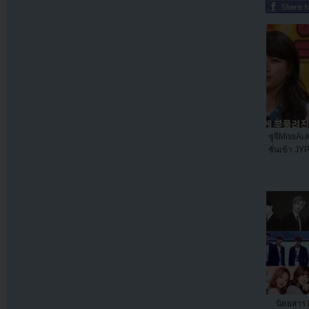
ซูจีMissAเล
ชั่นเข้า JY
นิตยสาร 