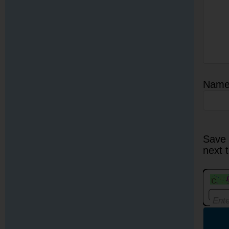
Nam
Save 
next 