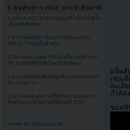
5 อันดับข่าว HOT ประจำสัปดาห์
1.แฮชาน NCT ถูกพบว่าสูบบุหรี่ไฟฟ้าในวิดีโอ
เบื้องหลังฝึกซ้อม
2.ชาวเน็ตพบลิซ่า BLACKPINK และมินะ
TWICE ไปช้อปปิ้งด้วยกัน
3.The Black Label กำลังเล็งที่จะแยกตัวจาก
YG ย้ายอฟฟิศไปตึกใหม่ในฮันนัมดง
แจ็คสั
4.ชาวเน็ตปกป้องคิมมินจูหลังถูกพวกเฮดเตอร์
เช่นเ
วิจารณ์รูปร่าง
ละเอี
กำลังเต
5.10 อันดับคนดังชายที่ได้รับความนิยมมาก
ที่สุดในหมู่เกย์ในเกาหลีใต้ของปี 2023
ชมคลิป
Tweets by @KpopYouzab