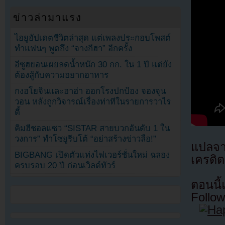
ข่าวล่ามาแรง
ไอยูอัปเดตชีวิตล่าสุด แต่เพลงประกอบโพสต์
ทำแฟนๆ พูดถึง “จางกีฮา” อีกครั้ง
อีซูฮยอนเผยลดน้ำหนัก 30 กก. ใน 1 ปี แต่ยัง
ต้องสู้กับความอยากอาหาร
กงฮโยจินและฮาฮ่า ออกโรงปกป้อง จองจุน
วอน หลังถูกวิจารณ์เรื่องท่าทีในรายการวาไร
ตี้
คิมฮีชอลแซว “SISTAR สายบวกอันดับ 1 ใน
วงการ” ทำโซยูรีบโต้ “อย่าสร้างข่าวลือ!”
แปลจ
BIGBANG เปิดตัวแท่งไฟเวอร์ชั่นใหม่ ฉลอง
เครดิต
ครบรอบ 20 ปี ก่อนเวิลด์ทัวร์
ตอนนี
Follow