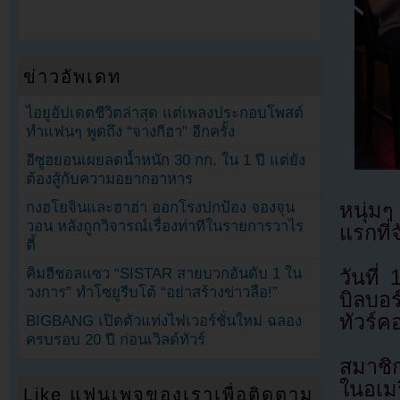
ข่าวอัพเดท
ไอยูอัปเดตชีวิตล่าสุด แต่เพลงประกอบโพสต์
ทำแฟนๆ พูดถึง “จางกีฮา” อีกครั้ง
อีซูฮยอนเผยลดน้ำหนัก 30 กก. ใน 1 ปี แต่ยัง
ต้องสู้กับความอยากอาหาร
หนุ่ม
กงฮโยจินและฮาฮ่า ออกโรงปกป้อง จองจุน
วอน หลังถูกวิจารณ์เรื่องท่าทีในรายการวาไร
แรกที่
ตี้
คิมฮีชอลแซว “SISTAR สายบวกอันดับ 1 ใน
วันที
วงการ” ทำโซยูรีบโต้ “อย่าสร้างข่าวลือ!”
บิลบอร
ทัวร์ค
BIGBANG เปิดตัวแท่งไฟเวอร์ชั่นใหม่ ฉลอง
ครบรอบ 20 ปี ก่อนเวิลด์ทัวร์
สมาชิก
ในอเม
Like แฟนเพจของเราเพื่อติดตาม