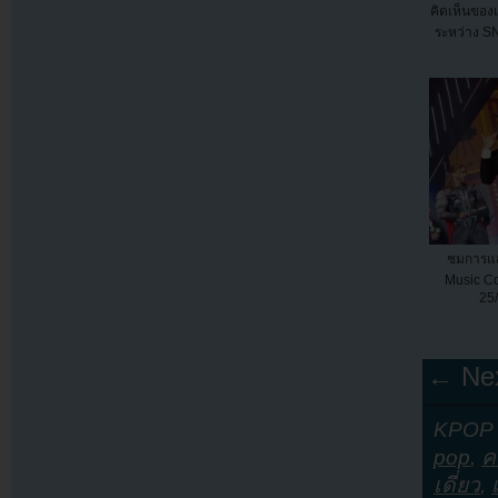
คิดเห็นของ
ระหว่าง S
ชมการแ
Music Co
25/
← Nex
KPOP Y
pop
,
ค
เดี่ยว
,