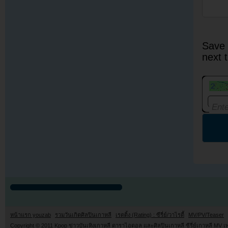
Save 
next 
หน้าแรก youzab
รวมวันเกิดศิลปินเกาหลี
เรตติ้ง (Rating) : ซีรี่ย์/วาไรตี้
MV/PV/Teaser
Copyright © 2011
Kpop ข่าวบันเทิงเกาหลี ดาราไอดอล และศิลปินเกาหลี ซีรี่ย์เกาหลี MV เ