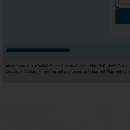
หน้าแรก youzab
รวมวันเกิดศิลปินเกาหลี
เรตติ้ง (Rating) : ซีรี่ย์/วาไรตี้
MV/PV/Teaser
Copyright © 2011
Kpop ข่าวบันเทิงเกาหลี ดาราไอดอล และศิลปินเกาหลี ซีรี่ย์เกาหลี MV เ