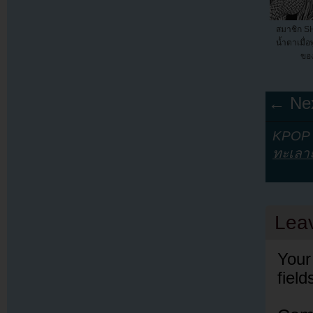
สมาชิก SH
น้ำตาเมื่
ขอ
← Nex
KPOP Y
ทะเลา
Lea
Your
fiel