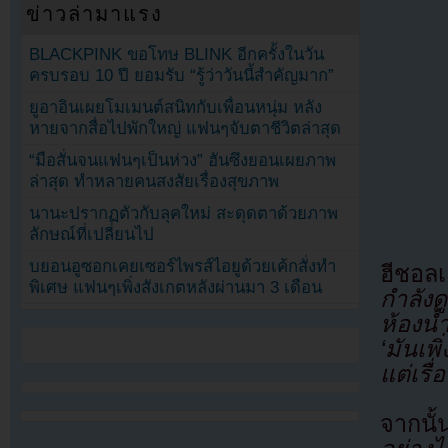
ข่าวล่ามาแรง
BLACKPINK ขอโทษ BLINK อีกครั้งในวัน
ครบรอบ 10 ปี ยอมรับ “รู้ว่าวันนี้สำคัญมาก”
ยูอาอินเผยโมเมนต์สนิทกับเพื่อนหนุ่ม หลัง
หายจากสื่อไปพักใหญ่ แฟนๆจับตาชีวิตล่าสุด
“มือสั่นจนแฟนๆเป็นห่วง” ฮันซึงยอนเผยภาพ
ล่าสุด ทำหลายคนสงสัยเรื่องสุขภาพ
นานะปรากฏตัวกับลุคใหม่ สะดุดตาด้วยภาพ
ลักษณ์ที่เปลี่ยนไป
บยอนอูซอกเคยเซอร์ไพรส์ไอยูด้วยเค้กสั่งทำ
ฮีชอล
พิเศษ แฟนๆเพิ่งสังเกตหลังผ่านมา 3 เดือน
กำลังด
ห้องน
‘มันเ
แต่เรื
จากน