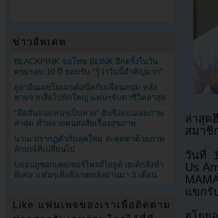
ข่าวอัพเดท
BLACKPINK ขอโทษ BLINK อีกครั้งในวัน
ครบรอบ 10 ปี ยอมรับ “รู้ว่าวันนี้สำคัญมาก”
ยูอาอินเผยโมเมนต์สนิทกับเพื่อนหนุ่ม หลัง
หายจากสื่อไปพักใหญ่ แฟนๆจับตาชีวิตล่าสุด
“มือสั่นจนแฟนๆเป็นห่วง” ฮันซึงยอนเผยภาพ
ล่าสุด
ล่าสุด ทำหลายคนสงสัยเรื่องสุขภาพ
สมาชิ
นานะปรากฏตัวกับลุคใหม่ สะดุดตาด้วยภาพ
ลักษณ์ที่เปลี่ยนไป
วันที
บยอนอูซอกเคยเซอร์ไพรส์ไอยูด้วยเค้กสั่งทำ
Us An
พิเศษ แฟนๆเพิ่งสังเกตหลังผ่านมา 3 เดือน
MAMAM
แขกรั
Like แฟนเพจของเราเพื่อติดตาม
ฮโยยอ