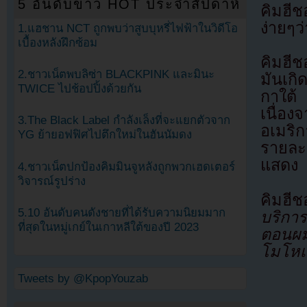
5 อันดับข่าว HOT ประจำสัปดาห์
คิมฮีช
ง่ายๆว่
1.แฮชาน NCT ถูกพบว่าสูบบุหรี่ไฟฟ้าในวิดีโอ
เบื้องหลังฝึกซ้อม
คิมฮี
2.ชาวเน็ตพบลิซ่า BLACKPINK และมินะ
มันเกิ
TWICE ไปช้อปปิ้งด้วยกัน
กาใต้
เนื่อง
3.The Black Label กำลังเล็งที่จะแยกตัวจาก
อเมริ
YG ย้ายอฟฟิศไปตึกใหม่ในฮันนัมดง
รายละ
แสดง
4.ชาวเน็ตปกป้องคิมมินจูหลังถูกพวกเฮดเตอร์
วิจารณ์รูปร่าง
คิมฮ
5.10 อันดับคนดังชายที่ได้รับความนิยมมาก
บริกา
ที่สุดในหมู่เกย์ในเกาหลีใต้ของปี 2023
ตอนผม
โมโหเ
Tweets by @KpopYouzab