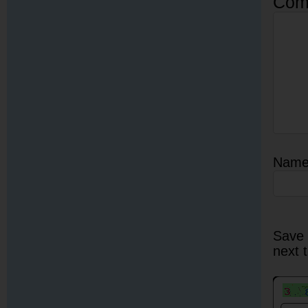
Com
Nam
Save 
next 