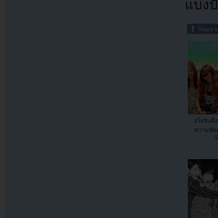
แบ่งปั
ฮโยรินคือ
ความขัดแ
S