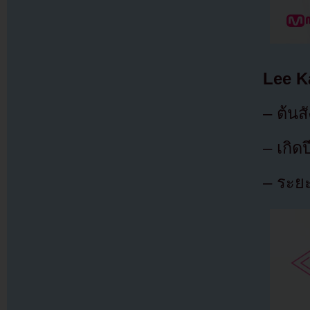
Lee K
– ต้นสั
– เกิด
– ระยะ