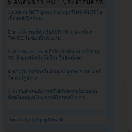
5 อันดับข่าว HOT ประจำสัปดาห์
1.แฮชาน NCT ถูกพบว่าสูบบุหรี่ไฟฟ้าในวิดีโอ
เบื้องหลังฝึกซ้อม
2.ชาวเน็ตพบลิซ่า BLACKPINK และมินะ
TWICE ไปช้อปปิ้งด้วยกัน
3.The Black Label กำลังเล็งที่จะแยกตัวจาก
YG ย้ายอฟฟิศไปตึกใหม่ในฮันนัมดง
4.ชาวเน็ตปกป้องคิมมินจูหลังถูกพวกเฮดเตอร์
วิจารณ์รูปร่าง
5.10 อันดับคนดังชายที่ได้รับความนิยมมาก
ที่สุดในหมู่เกย์ในเกาหลีใต้ของปี 2023
Tweets by @KpopYouzab