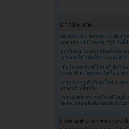
ข่าวอัพเดท
BLACKPINK ขอโทษ BLINK อีกครั
ครบรอบ 10 ปี ยอมรับ “รู้ว่าวันนี
ยูอาอินเผยโมเมนต์สนิทกับเพื่อนหน
หายจากสื่อไปพักใหญ่ แฟนๆจับตาช
“มือสั่นจนแฟนๆเป็นห่วง” ฮันซึง
ล่าสุด ทำหลายคนสงสัยเรื่องสุขภ
นานะปรากฏตัวกับลุคใหม่ สะดุด
ลักษณ์ที่เปลี่ยนไป
บยอนอูซอกเคยเซอร์ไพรส์ไอยูด้วย
พิเศษ แฟนๆเพิ่งสังเกตหลังผ่านมา
Like แฟนเพจของเราเพื