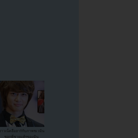
ชาวเน็ตฮือฮา!!กับภาพชเวมิน
ซอกพี่ชายแท้ๆของมิน