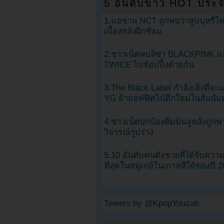
5 อันดับข่าว HOT ประจ
1.แฮชาน NCT ถูกพบว่าสูบบุหรี่ไฟ
เบื้องหลังฝึกซ้อม
2.ชาวเน็ตพบลิซ่า BLACKPINK แ
TWICE ไปช้อปปิ้งด้วยกัน
3.The Black Label กำลังเล็งที่จ
YG ย้ายอฟฟิศไปตึกใหม่ในฮันนัม
4.ชาวเน็ตปกป้องคิมมินจูหลังถูกพ
วิจารณ์รูปร่าง
5.10 อันดับคนดังชายที่ได้รับคว
ที่สุดในหมู่เกย์ในเกาหลีใต้ของปี 
Tweets by @KpopYouzab