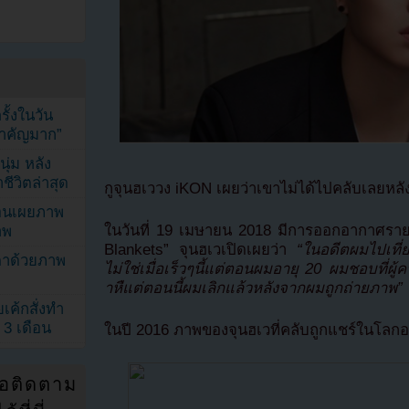
้งในวัน
้สำคัญมาก”
ุ่ม หลัง
ีวิตล่าสุด
กูจุนฮเววง iKON เผยว่าเขาไม่ได้ไปคลับเลยห
ยอนเผยภาพ
ในวันที่ 19 เมษายน 2018 มีการออกอากาศราย
าพ
Blankets” จุนฮเวเปิดเผยว่า
“ในอดีตผมไปเที่
ตาด้วยภาพ
ไม่ใช่เมื่อเร็วๆนี้แต่ตอนผมอายุ 20 ผมชอบที่ผ
าหืแต่ตอนนี้ผมเลิกแล้วหลังจากผมถูกถ่ายภาพ”
เค้กสั่งทำ
 3 เดือน
ในปี 2016 ภาพของจุนฮเวที่คลับถูกแชร์ในโลก
่อติดตาม