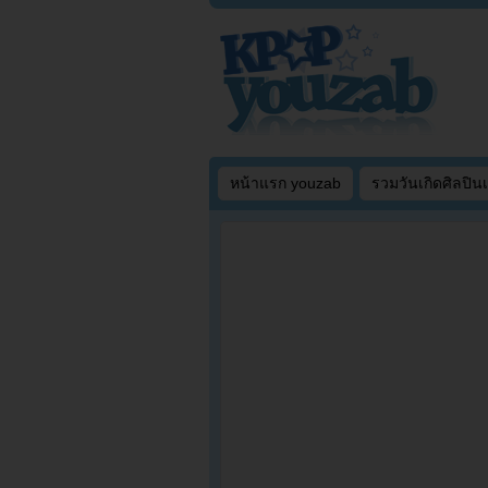
หน้าแรก youzab
รวมวันเกิดศิลปิน