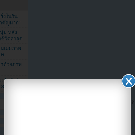
้งในวัน
้สำคัญมาก”
ุ่ม หลัง
ีวิตล่าสุด
ยอนเผยภาพ
าพ
ตาด้วยภาพ
เค้กสั่งทำ
 3 เดือน
ตอนนี้แฟนๆสามารถติดตามเราได้อีกช่องทางสา
==>>
IG YOUZAB