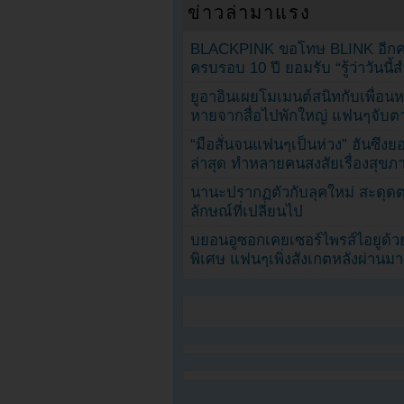
ข่าวล่ามาแรง
BLACKPINK ขอโทษ BLINK อีกครั
ครบรอบ 10 ปี ยอมรับ “รู้ว่าวันนี
ยูอาอินเผยโมเมนต์สนิทกับเพื่อนหน
หายจากสื่อไปพักใหญ่ แฟนๆจับตาช
“มือสั่นจนแฟนๆเป็นห่วง” ฮันซึง
ล่าสุด ทำหลายคนสงสัยเรื่องสุขภ
นานะปรากฏตัวกับลุคใหม่ สะดุด
ลักษณ์ที่เปลี่ยนไป
บยอนอูซอกเคยเซอร์ไพรส์ไอยูด้วย
พิเศษ แฟนๆเพิ่งสังเกตหลังผ่านมา