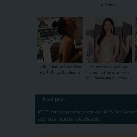
มาร์คหน้า
นาอึน Apink แชร์ภาพน่ารัก
ชมภาพดาราและคนดัง
ปนเซ็กซี่ขณะเที่ยวพักผ่อน
มากมายเดินพรมแดงงาน
56th Baeksang Arts Awards
← Next post
KPOP Youzab tagged this post with:
iKON
,
It's Danger
แชร์
,
ภาพ
,
ออนไลน์
,
เลิกเที่ยวคลับ