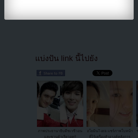
แบ่งปัน link นี้ไปยัง
ภาพประธานาธิบดีชเวซีวอน
ฮโยมินT-ara แชร์ภาพใบหน้า
และซานต้าเรียวอุค!!
ที่ไร้เครื่องสำอางค์หลังการ