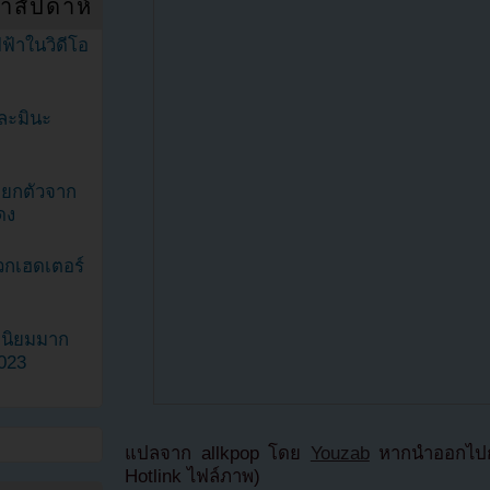
ำสัปดาห์
ฟ้าในวิดีโอ
ละมินะ
ะแยกตัวจาก
ดง
วกเฮดเตอร์
ามนิยมมาก
2023
แปลจาก allkpop โดย
Youzab
หากนำออกไปกร
Hotlink ไฟล์ภาพ)