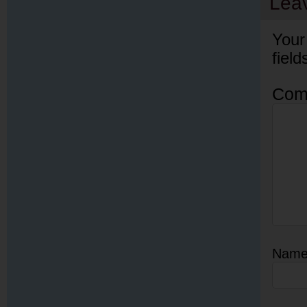
Lea
Your
fiel
Com
Nam