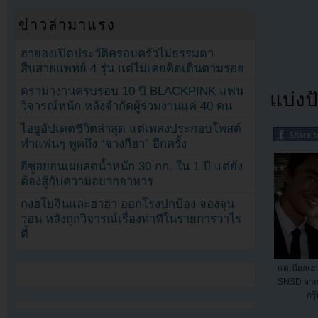
ข่าวล่ามาแรง
ฮายองเปิดประวัติครอบครัวไม่ธรรมดา
สืบสายแพทย์ 4 รุ่น แต่ไม่เคยคิดเดินตามรอย
ดราม่างานครบรอบ 10 ปี BLACKPINK แฟน
แบ่งปั
วิจารณ์หนัก หลังจำกัดผู้ร่วมงานแค่ 40 คน
ไอยูอัปเดตชีวิตล่าสุด แต่เพลงประกอบโพสต์
ทำแฟนๆ พูดถึง “จางกีฮา” อีกครั้ง
อีซูฮยอนเผยลดน้ำหนัก 30 กก. ใน 1 ปี แต่ยัง
ต้องสู้กับความอยากอาหาร
กงฮโยจินและฮาฮ่า ออกโรงปกป้อง จองจุน
วอน หลังถูกวิจารณ์เรื่องท่าทีในรายการวาไร
ตี้
แดเนียลเฮน
SNSD จากส
กรุ