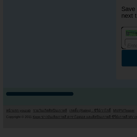
Save 
next 
หน้าแรก youzab
รวมวันเกิดศิลปินเกาหลี
เรตติ้ง (Rating) : ซีรี่ย์/วาไรตี้
MV/PV/Teaser
Copyright © 2011
Kpop ข่าวบันเทิงเกาหลี ดาราไอดอล และศิลปินเกาหลี ซีรี่ย์เกาหลี MV เ