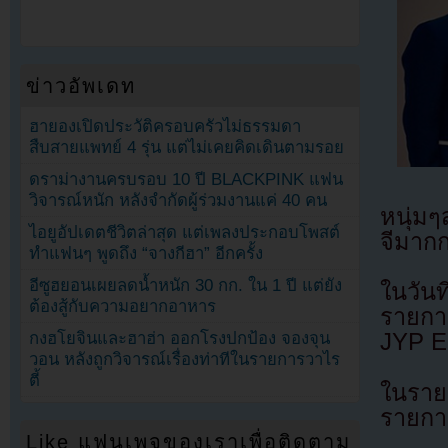
ข่าวอัพเดท
ฮายองเปิดประวัติครอบครัวไม่ธรรมดา
สืบสายแพทย์ 4 รุ่น แต่ไม่เคยคิดเดินตามรอย
ดราม่างานครบรอบ 10 ปี BLACKPINK แฟน
วิจารณ์หนัก หลังจำกัดผู้ร่วมงานแค่ 40 คน
หนุ่ม
ไอยูอัปเดตชีวิตล่าสุด แต่เพลงประกอบโพสต์
จีมาก
ทำแฟนๆ พูดถึง “จางกีฮา” อีกครั้ง
อีซูฮยอนเผยลดน้ำหนัก 30 กก. ใน 1 ปี แต่ยัง
ในวัน
ต้องสู้กับความอยากอาหาร
รายกา
กงฮโยจินและฮาฮ่า ออกโรงปกป้อง จองจุน
JYP E
วอน หลังถูกวิจารณ์เรื่องท่าทีในรายการวาไร
ตี้
ในราย
รายกา
Like แฟนเพจของเราเพื่อติดตาม