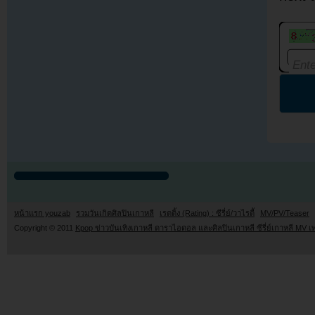
หน้าแรก youzab
รวมวันเกิดศิลปินเกาหลี
เรตติ้ง (Rating) : ซีรี่ย์/วาไรตี้
MV/PV/Teaser
Copyright © 2011
Kpop ข่าวบันเทิงเกาหลี ดาราไอดอล และศิลปินเกาหลี ซีรี่ย์เกาหลี MV เ