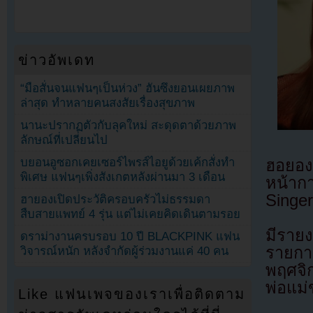
ข่าวอัพเดท
“มือสั่นจนแฟนๆเป็นห่วง” ฮันซึงยอนเผยภาพ
ล่าสุด ทำหลายคนสงสัยเรื่องสุขภาพ
นานะปรากฏตัวกับลุคใหม่ สะดุดตาด้วยภาพ
ลักษณ์ที่เปลี่ยนไป
บยอนอูซอกเคยเซอร์ไพรส์ไอยูด้วยเค้กสั่งทำ
ฮอยอ
พิเศษ แฟนๆเพิ่งสังเกตหลังผ่านมา 3 เดือน
หน้าก
Singer
ฮายองเปิดประวัติครอบครัวไม่ธรรมดา
สืบสายแพทย์ 4 รุ่น แต่ไม่เคยคิดเดินตามรอย
มีรายง
ดราม่างานครบรอบ 10 ปี BLACKPINK แฟน
รายกา
วิจารณ์หนัก หลังจำกัดผู้ร่วมงานแค่ 40 คน
พฤศจิก
พ่อแม่ข
Like แฟนเพจของเราเพื่อติดตาม