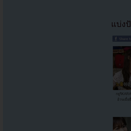
แบ่งปั
กยูริKARA
อ้วนเมื่อ