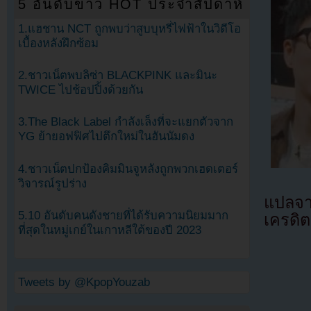
5 อันดับข่าว HOT ประจำสัปดาห์
1.แฮชาน NCT ถูกพบว่าสูบบุหรี่ไฟฟ้าในวิดีโอ
เบื้องหลังฝึกซ้อม
2.ชาวเน็ตพบลิซ่า BLACKPINK และมินะ
TWICE ไปช้อปปิ้งด้วยกัน
3.The Black Label กำลังเล็งที่จะแยกตัวจาก
YG ย้ายอฟฟิศไปตึกใหม่ในฮันนัมดง
4.ชาวเน็ตปกป้องคิมมินจูหลังถูกพวกเฮดเตอร์
วิจารณ์รูปร่าง
แปลจ
5.10 อันดับคนดังชายที่ได้รับความนิยมมาก
เครดิต
ที่สุดในหมู่เกย์ในเกาหลีใต้ของปี 2023
Tweets by @KpopYouzab