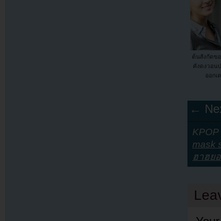
ต้นสังกัดข
คังดงวอนป
ออกเดท
← Nex
KPOP Y
mask s
ฮาฮยอ
Lea