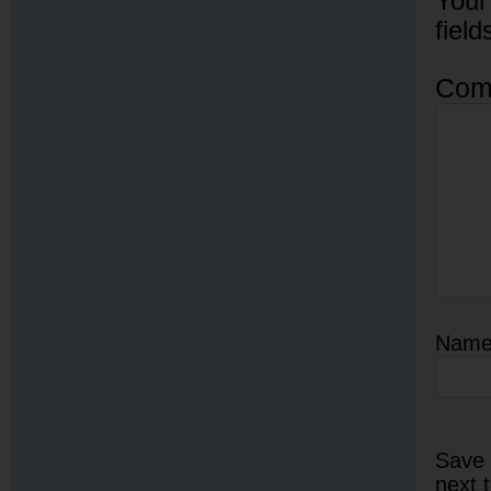
Your
fiel
Com
Nam
Save 
next 