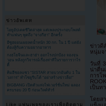
ข่าวอัพเดท
ไอยูอัปเดตชีวิตล่าสุด แต่เพลงประกอบโพสต์
ทำแฟนๆ พูดถึง “จางกีฮา” อีกครั้ง
อีซูฮยอนเผยลดน้ำหนัก 30 กก. ใน 1 ปี แต่ยัง
ข่าวด
ต้องสู้กับความอยากอาหาร
หนุ่มจ
กงฮโยจินและฮาฮ่า ออกโรงปกป้อง จองจุน
วอน หลังถูกวิจารณ์เรื่องท่าทีในรายการวาไร
วันที
ตี้
น่าตื่
คิมฮีชอลแซว “SISTAR สายบวกอันดับ 1 ใน
การโ
วงการ” ทำโซยูรีบโต้ “อย่าสร้างข่าวลือ!”
ROOKIE
BIGBANG เปิดตัวแท่งไฟเวอร์ชั่นใหม่ ฉลอง
เป็นท
ครบรอบ 20 ปี ก่อนเวิลด์ทัวร์
โดยสา
Like แฟนเพจของเราเพื่อติดตาม
แข็งแ