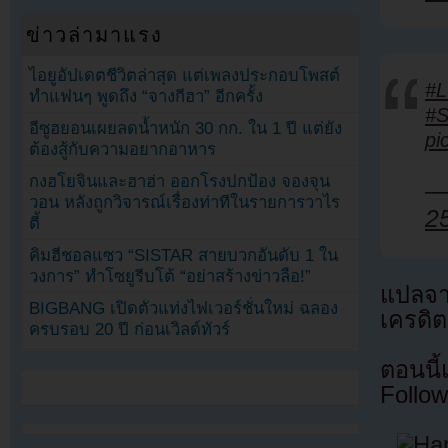
ข่าวล่ามาแรง
ไอยูอัปเดตชีวิตล่าสุด แต่เพลงประกอบโพสต์
#
ทำแฟนๆ พูดถึง “จางกีฮา” อีกครั้ง
#
อีซูฮยอนเผยลดน้ำหนัก 30 กก. ใน 1 ปี แต่ยัง
pi
ต้องสู้กับความอยากอาหาร
กงฮโยจินและฮาฮ่า ออกโรงปกป้อง จองจุน
—
วอน หลังถูกวิจารณ์เรื่องท่าทีในรายการวาไร
2
ตี้
คิมฮีชอลแซว “SISTAR สายบวกอันดับ 1 ใน
วงการ” ทำโซยูรีบโต้ “อย่าสร้างข่าวลือ!”
แปลจ
BIGBANG เปิดตัวแท่งไฟเวอร์ชั่นใหม่ ฉลอง
เครดิต
ครบรอบ 20 ปี ก่อนเวิลด์ทัวร์
ตอนนี
Follow