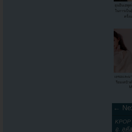
ยุนอึนเฮพ
ในการเป็นผ
ครั้
เยซอและมา
รียมเดบิวต์
M
← Nex
KPOP Y
อู
,
ลูคั