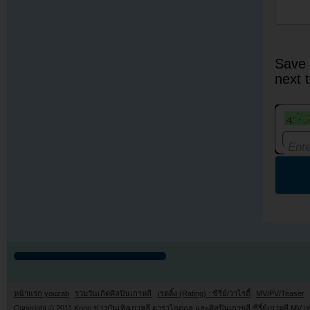
Save 
next 
หน้าแรก youzab
รวมวันเกิดศิลปินเกาหลี
เรตติ้ง (Rating) : ซีรี่ย์/วาไรตี้
MV/PV/Teaser
Copyright © 2011
Kpop ข่าวบันเทิงเกาหลี ดาราไอดอล และศิลปินเกาหลี ซีรี่ย์เกาหลี MV เ