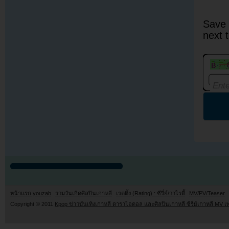
Save 
next 
หน้าแรก youzab
รวมวันเกิดศิลปินเกาหลี
เรตติ้ง (Rating) : ซีรี่ย์/วาไรตี้
MV/PV/Teaser
Copyright © 2011
Kpop ข่าวบันเทิงเกาหลี ดาราไอดอล และศิลปินเกาหลี ซีรี่ย์เกาหลี MV เ