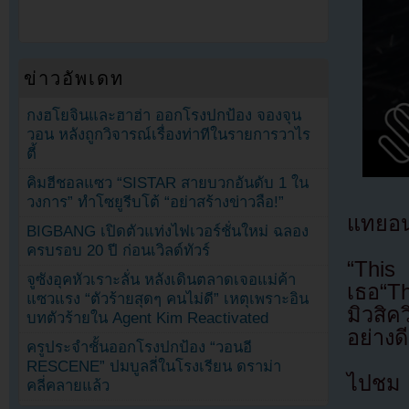
ข่าวอัพเดท
กงฮโยจินและฮาฮ่า ออกโรงปกป้อง จองจุน
วอน หลังถูกวิจารณ์เรื่องท่าทีในรายการวาไร
ตี้
คิมฮีชอลแซว “SISTAR สายบวกอันดับ 1 ใน
วงการ” ทำโซยูรีบโต้ “อย่าสร้างข่าวลือ!”
แทยอน 
BIGBANG เปิดตัวแท่งไฟเวอร์ชั่นใหม่ ฉลอง
ครบรอบ 20 ปี ก่อนเวิลด์ทัวร์
“This
จูซังอุคหัวเราะลั่น หลังเดินตลาดเจอแม่ค้า
เธอ“T
แซวแรง “ตัวร้ายสุดๆ คนไม่ดี” เหตุเพราะอิน
มิวสิค
บทตัวร้ายใน Agent Kim Reactivated
อย่างดี
ครูประจำชั้นออกโรงปกป้อง “วอนอี
RESCENE” ปมบูลลี่ในโรงเรียน ดราม่า
ไปชม M
คลี่คลายแล้ว