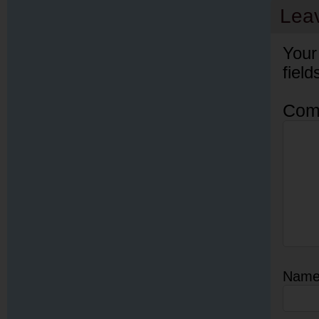
Lea
Your
fiel
Com
Nam