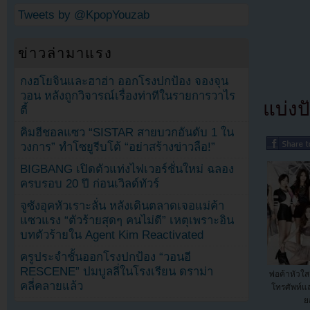
Tweets by @KpopYouzab
ข่าวล่ามาแรง
กงฮโยจินและฮาฮ่า ออกโรงปกป้อง จองจุน
วอน หลังถูกวิจารณ์เรื่องท่าทีในรายการวาไร
แบ่งปั
ตี้
คิมฮีชอลแซว “SISTAR สายบวกอันดับ 1 ใน
วงการ” ทำโซยูรีบโต้ “อย่าสร้างข่าวลือ!”
BIGBANG เปิดตัวแท่งไฟเวอร์ชั่นใหม่ ฉลอง
ครบรอบ 20 ปี ก่อนเวิลด์ทัวร์
จูซังอุคหัวเราะลั่น หลังเดินตลาดเจอแม่ค้า
แซวแรง “ตัวร้ายสุดๆ คนไม่ดี” เหตุเพราะอิน
บทตัวร้ายใน Agent Kim Reactivated
ครูประจำชั้นออกโรงปกป้อง “วอนอี
RESCENE” ปมบูลลี่ในโรงเรียน ดราม่า
พ่อค้าหัวใส
คลี่คลายแล้ว
โทรศัพท์แ
ย