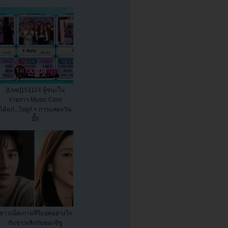
[Live]151114 ผู้ชนะใน
รายการ Music Core
ได้แก่...ไอยู!! + การแสดงวัน
นี้้!!
ชาวเน็ตเกาหลีรีแอคอย่างไร
กับข่าวเลิกกันของจีซู