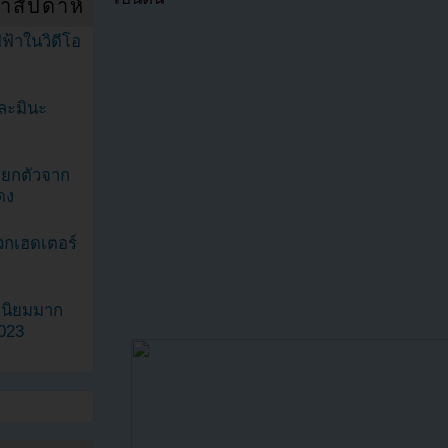
ำสัปดาห์
ฟ้าในวิดีโอ
ละมินะ
ะแยกตัวจาก
ดง
วกเฮดเตอร์
ามนิยมมาก
2023