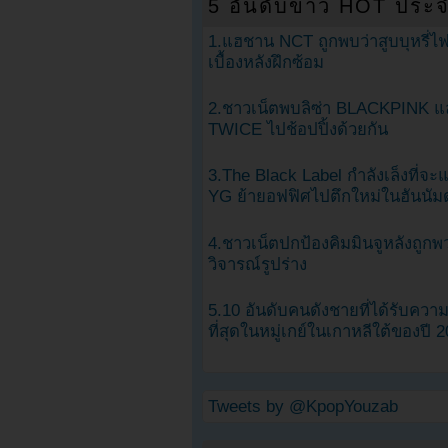
5 อันดับข่าว HOT ประจ
1.แฮชาน NCT ถูกพบว่าสูบบุหรี่ไฟ
เบื้องหลังฝึกซ้อม
2.ชาวเน็ตพบลิซ่า BLACKPINK แ
TWICE ไปช้อปปิ้งด้วยกัน
3.The Black Label กำลังเล็งที่จ
YG ย้ายอฟฟิศไปตึกใหม่ในฮันนัม
4.ชาวเน็ตปกป้องคิมมินจูหลังถูกพ
วิจารณ์รูปร่าง
5.10 อันดับคนดังชายที่ได้รับคว
ที่สุดในหมู่เกย์ในเกาหลีใต้ของปี 
Tweets by @KpopYouzab