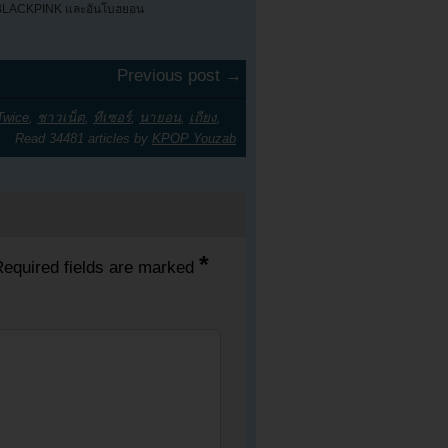
BLACKPINK และอันโบฮยอน
Previous post →
Twice
,
ชาวเน็ต
,
ทีเซอร์
,
นายอน
,
เถียง
,
Read 34481 articles by
KPOP Youzab
*
equired fields are marked