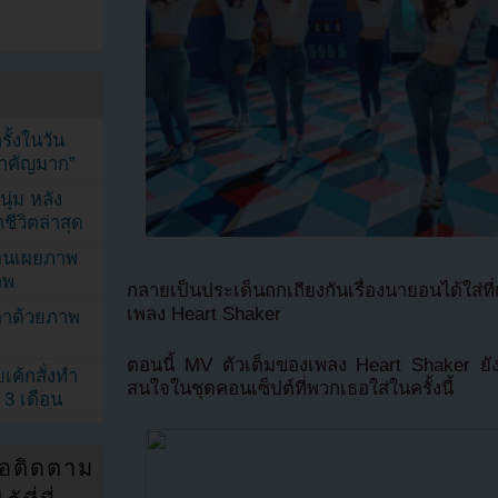
้งในวัน
้สำคัญมาก”
ุ่ม หลัง
ีวิตล่าสุด
ยอนเผยภาพ
าพ
กลายเป็นประเด็นถกเถียงกันเรื่องนายอนได้ใส่ที่
เพลง Heart Shaker
ตาด้วยภาพ
ตอนนี้ MV ตัวเต็มของเพลง Heart Shaker ยั
เค้กสั่งทำ
สนใจในชุดคอนเซ็ปต์ที่พวกเธอใส่ในครั้งนี้
 3 เดือน
่อติดตาม