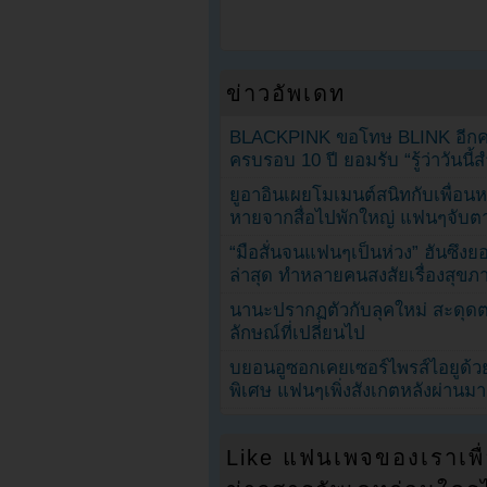
ข่าวอัพเดท
BLACKPINK ขอโทษ BLINK อีกครั
ครบรอบ 10 ปี ยอมรับ “รู้ว่าวันนี
ยูอาอินเผยโมเมนต์สนิทกับเพื่อนหน
หายจากสื่อไปพักใหญ่ แฟนๆจับตาช
“มือสั่นจนแฟนๆเป็นห่วง” ฮันซึง
ล่าสุด ทำหลายคนสงสัยเรื่องสุขภ
นานะปรากฏตัวกับลุคใหม่ สะดุด
ลักษณ์ที่เปลี่ยนไป
บยอนอูซอกเคยเซอร์ไพรส์ไอยูด้วย
พิเศษ แฟนๆเพิ่งสังเกตหลังผ่านมา
Like แฟนเพจของเราเพื