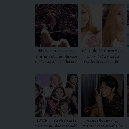
จีอึน SECRET ปล่อย MV
หน้าตาที่เปลี่ยนไปมากของลู
สำหรับการคัมแบ็คเดี่ยวของ
น่า f(x) กำลังกลายเป็น
เธอด้วยเพลง "Hope Torture"
ประเด็นร้อนของชาวเน็ต!!
TWICE เผยสมาชิกกังวลว่า
ชาวเน็ตชื่นชมชาอึนอู
ประชาชนจะเบื่อภาพลักษณ์ที่
ASTRO ยังหล่อมากแม้จะไม่