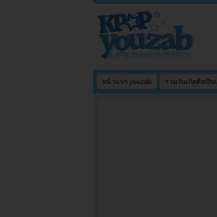
หน้าแรก youzab
รวมวันเกิดศิลปิน