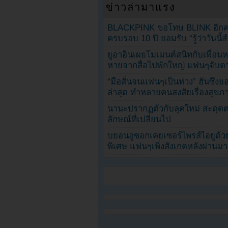
ข่าวล่ามาแรง
BLACKPINK ขอโทษ BLINK อีกครั
ครบรอบ 10 ปี ยอมรับ “รู้ว่าวันนี
ยูอาอินเผยโมเมนต์สนิทกับเพื่อนหน
หายจากสื่อไปพักใหญ่ แฟนๆจับตาช
“มือสั่นจนแฟนๆเป็นห่วง” ฮันซึง
ล่าสุด ทำหลายคนสงสัยเรื่องสุขภ
นานะปรากฏตัวกับลุคใหม่ สะดุด
ลักษณ์ที่เปลี่ยนไป
บยอนอูซอกเคยเซอร์ไพรส์ไอยูด้วย
พิเศษ แฟนๆเพิ่งสังเกตหลังผ่านมา