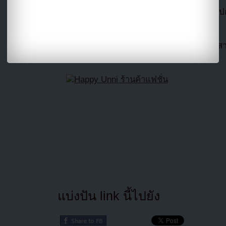
แปลจาก allkpop โดย
Youzab
หากนำออกไปกร
Hotlink ไฟล์ภาพ)
ตอนนี้แฟนๆสามารถติดตามเราได้อีกช่องทางสา
==>>
IG YOUZAB
แบ่งปัน link นี้ไปยัง