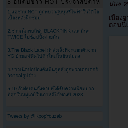
5 อันดับข่าว HOT ประจำสัปดาห์
ปนะ หร
1.แฮชาน NCT ถูกพบว่าสูบบุหรี่ไฟฟ้าในวิดีโอ
เนื่อ
เบื้องหลังฝึกซ้อม
ตอนนี้
2.ชาวเน็ตพบลิซ่า BLACKPINK และมินะ
TWICE ไปช้อปปิ้งด้วยกัน
3.The Black Label กำลังเล็งที่จะแยกตัวจาก
YG ย้ายอฟฟิศไปตึกใหม่ในฮันนัมดง
4.ชาวเน็ตปกป้องคิมมินจูหลังถูกพวกเฮดเตอร์
วิจารณ์รูปร่าง
5.10 อันดับคนดังชายที่ได้รับความนิยมมาก
ที่สุดในหมู่เกย์ในเกาหลีใต้ของปี 2023
Tweets by @KpopYouzab