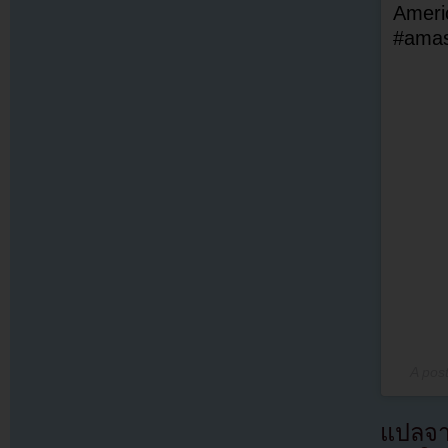
Ameri
#ama
A pos
แปลจ