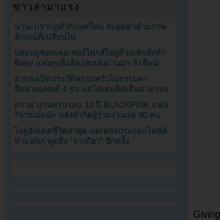
ข่าวล่ามาแรง
นานะปรากฏตัวกับลุคใหม่ สะดุดตาด้วยภาพ
ลักษณ์ที่เปลี่ยนไป
บยอนอูซอกเคยเซอร์ไพรส์ไอยูด้วยเค้กสั่งทำ
พิเศษ แฟนๆเพิ่งสังเกตหลังผ่านมา 3 เดือน
ฮายองเปิดประวัติครอบครัวไม่ธรรมดา
สืบสายแพทย์ 4 รุ่น แต่ไม่เคยคิดเดินตามรอย
ดราม่างานครบรอบ 10 ปี BLACKPINK แฟน
วิจารณ์หนัก หลังจำกัดผู้ร่วมงานแค่ 40 คน
ไอยูอัปเดตชีวิตล่าสุด แต่เพลงประกอบโพสต์
ทำแฟนๆ พูดถึง “จางกีฮา” อีกครั้ง
Giving