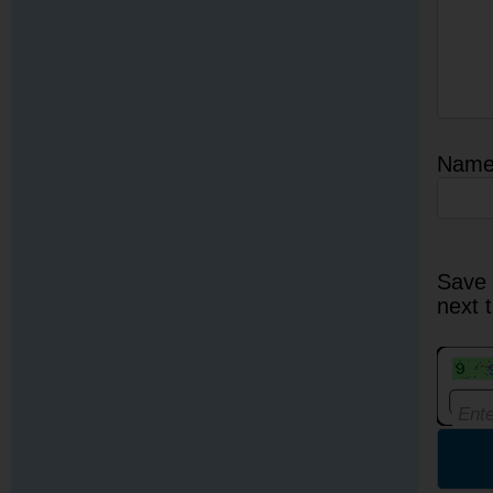
Nam
Save 
next 