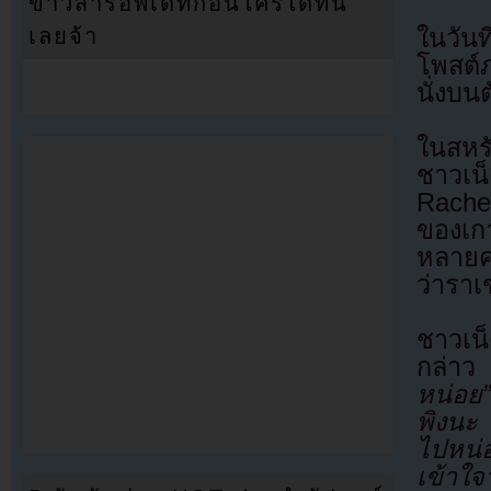
ข่าวสารอัพเดทก่อนใครได้ที่นี่
ในวัน
เลยจ้า
โพสต์
นั่งบน
ในสหรั
ชาวเน็
Rache
ของเกา
หลายค
ว่าราเ
ชาวเน
กล่า
หน่อย”
พิงนะ 
ไปหน่
เข้าใจ