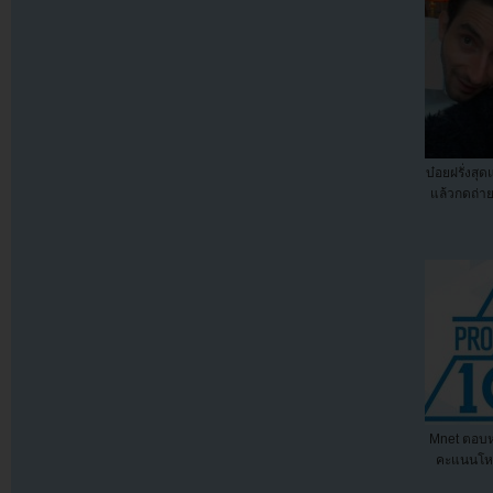
บ๋อยฝรั่งสุ
แล้วกดถ่าย
Mnet ตอบห
คะแนนโหว