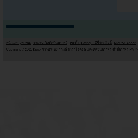
หน้าแรก youzab
รวมวันเกิดศิลปินเกาหลี
เรตติ้ง (Rating) : ซีรี่ย์/วาไรตี้
MV/PV/Teaser
Copyright © 2011
Kpop ข่าวบันเทิงเกาหลี ดาราไอดอล และศิลปินเกาหลี ซีรี่ย์เกาหลี MV เ