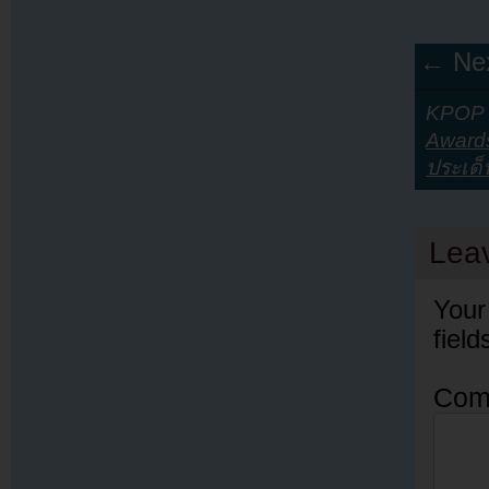
← Nex
KPOP Y
Award
ประเด็
Lea
Your
fiel
Com