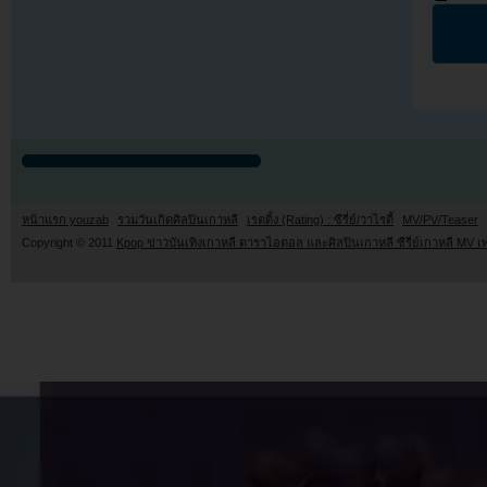
หน้าแรก youzab
รวมวันเกิดศิลปินเกาหลี
เรตติ้ง (Rating) : ซีรี่ย์/วาไรตี้
MV/PV/Teaser
Copyright © 2011
Kpop ข่าวบันเทิงเกาหลี ดาราไอดอล และศิลปินเกาหลี ซีรี่ย์เกาหลี MV เ