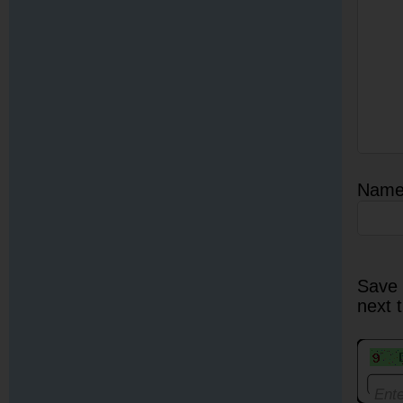
Nam
Save 
next 