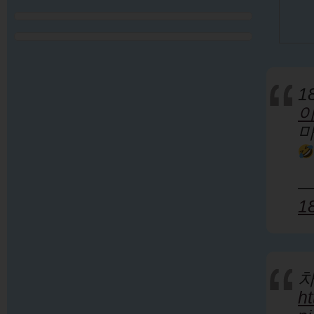
1
마
—
1
h