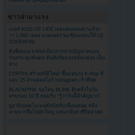
Tweets by @KpopYouzab
ข่าวล่ามาแรง
เบลล์ KISS OF LIFE เผยแต่งเพลงมาแล้วก
ว่า 1,000 เพลง แถมเคยร่วมเขียนเพลงให้ LE
SSERAFIM
ฮันซึงยอน KARA มีอาการจากปัญหาหมอน
รองกระดูกต้นคอ ต้นสังกัดแจงหลังแฟนๆ เป็น
ห่วง
CORTIS สร้างสถิติใหม่! ขึ้นแท่นวง K-Pop ที่
แตะ 15 ล้านฟอลโลว์ Instagram เร็วที่สุด
BLACKPINK ขอโทษ BLINK อีกครั้งในวัน
ครบรอบ 10 ปี ยอมรับ “รู้ว่าวันนี้สำคัญมาก”
ยูอาอินเผยโมเมนต์สนิทกับเพื่อนหนุ่ม หลัง
หายจากสื่อไปพักใหญ่ แฟนๆจับตาชีวิตล่าสุด