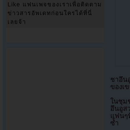
Like แฟนเพจของเราเพื่อติดตาม
ข่าวสารอัพเดทก่อนใครได้ที่นี่
เลยจ้า
ชาอึน
ของเข
ในชุม
อึนอู
แฟนๆทึ
ซ้ำ