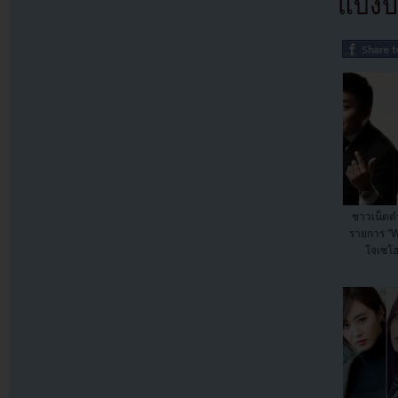
แบ่งปั
ชาวเน็ตตำ
รายการ "W
โจเซโฮ