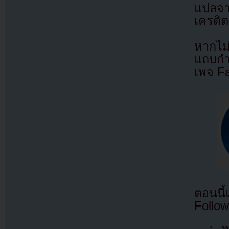
แปลจ
เครดิต
หากไม
แถบกำล
เพจ F
ตอนนี
Follow