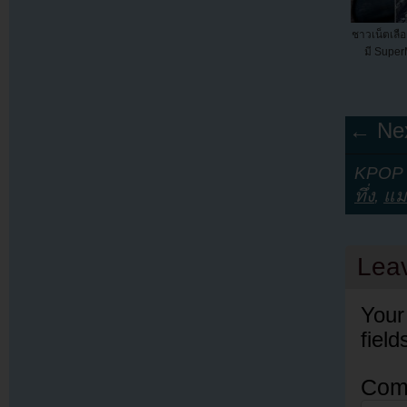
ชาวเน็ตเล
มี SuperM
← Nex
KPOP Y
ทึ่ง
,
แม
Lea
Your
fiel
Com