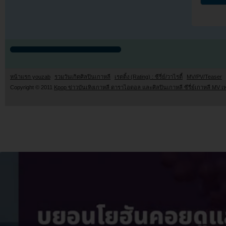
หน้าแรก youzab
รวมวันเกิดศิลปินเกาหลี
เรตติ้ง (Rating) : ซีรี่ย์/วาไรตี้
MV/PV/Teaser
Copyright © 2011
Kpop ข่าวบันเทิงเกาหลี ดาราไอดอล และศิลปินเกาหลี ซีรี่ย์เกาหลี MV เ