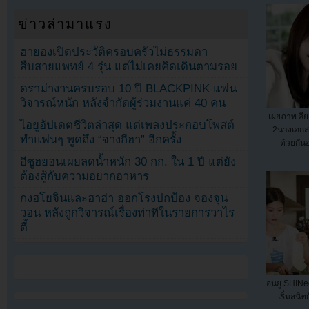
ข่าวล่ามาแรง
ฮายองเปิดประวัติครอบครัวไม่ธรรมดา
สืบสายแพทย์ 4 รุ่น แต่ไม่เคยคิดเดินตามรอย
ดราม่างานครบรอบ 10 ปี BLACKPINK แฟน
วิจารณ์หนัก หลังจำกัดผู้ร่วมงานแค่ 40 คน
เผยภาพ ลี
ไอยูอัปเดตชีวิตล่าสุด แต่เพลงประกอบโพสต์
2นางเอกส
ทำแฟนๆ พูดถึง “จางกีฮา” อีกครั้ง
ด้วยกัน
อีซูฮยอนเผยลดน้ำหนัก 30 กก. ใน 1 ปี แต่ยัง
ต้องสู้กับความอยากอาหาร
กงฮโยจินและฮาฮ่า ออกโรงปกป้อง จองจุน
วอน หลังถูกวิจารณ์เรื่องท่าทีในรายการวาไร
ตี้
อนยู SHINee
เริ่มสนิ