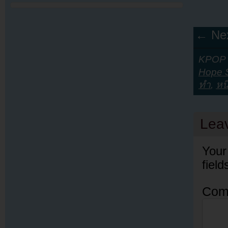
← Nex
KPOP Y
Hope 
ทำ
,
หนึ
Lea
Your
fiel
Com