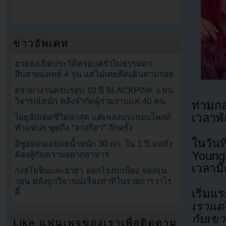
ข่าวอัพเดท
ฮายองเปิดประวัติครอบครัวไม่ธรรมดา
สืบสายแพทย์ 4 รุ่น แต่ไม่เคยคิดเดินตามรอย
ดราม่างานครบรอบ 10 ปี BLACKPINK แฟน
วิจารณ์หนัก หลังจำกัดผู้ร่วมงานแค่ 40 คน
ท่ามกล
เวลาพ
ไอยูอัปเดตชีวิตล่าสุด แต่เพลงประกอบโพสต์
ทำแฟนๆ พูดถึง “จางกีฮา” อีกครั้ง
ในวัน
อีซูฮยอนเผยลดน้ำหนัก 30 กก. ใน 1 ปี แต่ยัง
Young
ต้องสู้กับความอยากอาหาร
เวลามี
กงฮโยจินและฮาฮ่า ออกโรงปกป้อง จองจุน
วอน หลังถูกวิจารณ์เรื่องท่าทีในรายการวาไร
เริ่มแ
ตี้
เราแต่
กับเขา
Like แฟนเพจของเราเพื่อติดตาม