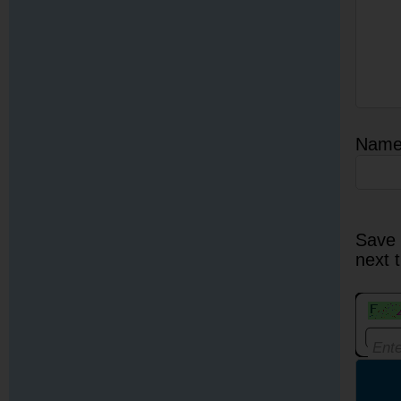
Nam
Save 
next 