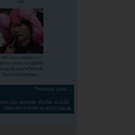
ไอจี
SBS เจอกระแสเดือด! ชาว
เน็ตวิจารณ์หนัก ปมปฏิบัติกับ
Ji Suk Jin อย่างไม่ให้เกียรติ
ในงาน 2025 Entertain...
Previous post →
anna One
,
wannable
,
คังเนียล
,
ชาวเน็ต
,
Read 34474 articles by
KPOP Youzab