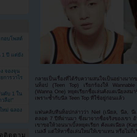
ระกอบโพสต์
1 ปี แต่ยัง
ง จองจุน
รายการวาไร
กลายเป็นเรื่องที่ได้รับความสนใจเป็นอย่างมา
นท็อป (Teen Top) เรียกร้องให้ Wannable
(Wanna One) หยุดเรียกชื่อเล่นคังแดเนียลสมาชิ
นดับ 1 ใน
เพราะซ้ำกับนีล Teen Top ที่ใช้อยู่ก่อนแล้ว
าวลือ!”
นใหม่ ฉลอง
แฟนคลับทีนท็อปกล่าวว่า Niel (เนียล, นีล, นีเ
ตลอด 7 ปีที่ผ่านมา ซึ่งมาจากชื่อจริงของเขา อ
เขาขอให้วอนนาเบิ้ลหยุดเรียก คังแดเนียล (Kang
เนลลี่ แต่ให้หาชื่อเล่นใหม่ให้เขาแทน หรือไม่ก
่อติดตาม