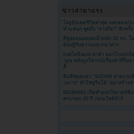
ข่าวล่ามาแรง
ไอยูอัปเดตชีวิตล่าสุด แต่เพลงป
ทำแฟนๆ พูดถึง “จางกีฮา” อีกครั้ง
อีซูฮยอนเผยลดน้ำหนัก 30 กก. ใน 
ต้องสู้กับความอยากอาหาร
กงฮโยจินและฮาฮ่า ออกโรงปกป้อ
วอน หลังถูกวิจารณ์เรื่องท่าทีใน
ตี้
คิมฮีชอลแซว “SISTAR สายบวกอั
วงการ” ทำโซยูรีบโต้ “อย่าสร้างข่
BIGBANG เปิดตัวแท่งไฟเวอร์ชั่
ครบรอบ 20 ปี ก่อนเวิลด์ทัวร์