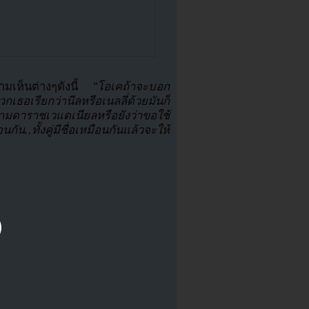
ความเห็นต่างๆดังนี้
“โอเคถ้าจะบอก
กเธอเรียกว่านีลหรือเนลลี่ด้วยมันก็
ถามดาราชเวแดเนียลหรือยังว่าขอใช้
กัน..ทั้งคู่มีชื่อเหมือนกันแล้วจะให้