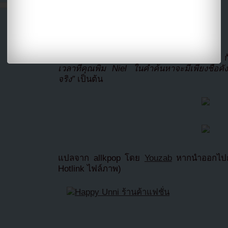
บ้างว่า
“เลิกเว่อร์ได้แล้ว มันน่าหัวเราะจริงๆ”
ก
เวลาที่คุณพิม Niel ในคำค้นหาจะมีเพียงชื่อคัง
จริง”
เป็นต้น
แปลจาก allkpop โดย
Youzab
หากนำออกไปกร
Hotlink ไฟล์ภาพ)