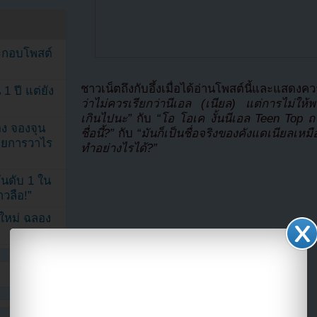
ระกอบโพสต์
ชาวเน็ตถึงกับอึ้งเมื่อได้อ่านโพสต์นี้และแสดง
1 ปี แต่ยัง
ว่าไม่ควรเรียกว่านีเอล (เนียล) แต่การไม่ให้พว
เกินไปนะ”
กับ
“โอ โอเค งั้นนีเอล Teen Top 
ง จองจุน
ชื่อนี้?”
กับ
“มันก็เป็นชื่อจริงของคังแดเนียลเหมือน
รายการวาไร
ทำอย่างไรได้?”
นดับ 1 ใน
าวลือ!”
นใหม่ ฉลอง