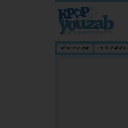
หน้าแรก youzab
รวมวันเกิดศิลปิน