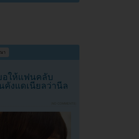
ษณา
 ขอให้แฟนคลับ
่นคังแดเนียลว่านีล
{
NO COMMENTS
}