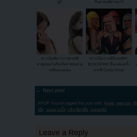
คู่!!
กันยายนที่ผ่านมา!!
ชาวเน็ตคิดว่าภาพเซลฟี่
ชาวเน็ตเกาหลีรีแอคลิซ่า
ล่าสุดของไอรีน Red Velvet ดู
BLACKPINK ขึ้นแสดงครั้ง
เหมือนแทยอน
แรกที่ Crazy Horse
← Next post
KPOP Youzab tagged this post with:
Angel
,
teen top
,
W
นีล
,
วอนนาเบิ้ล
,
เลิกเรียกชื่อ
,
แฟนคลับ
Leave a Reply