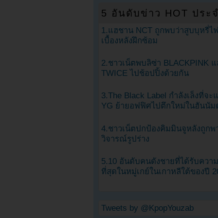
5 อันดับข่าว HOT ประจ
1.แฮชาน NCT ถูกพบว่าสูบบุหรี่ไฟ
เบื้องหลังฝึกซ้อม
2.ชาวเน็ตพบลิซ่า BLACKPINK แ
TWICE ไปช้อปปิ้งด้วยกัน
3.The Black Label กำลังเล็งที่จ
YG ย้ายอฟฟิศไปตึกใหม่ในฮันนัม
4.ชาวเน็ตปกป้องคิมมินจูหลังถูกพ
วิจารณ์รูปร่าง
5.10 อันดับคนดังชายที่ได้รับคว
ที่สุดในหมู่เกย์ในเกาหลีใต้ของปี 
Tweets by @KpopYouzab