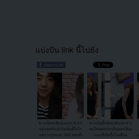
แบ่งปัน link นี้ไปยัง
ชาวเน็ตสงสัยบังยงกุก B.A.P
ชาวเน็ตยี้หลังยุนอึนเฮกล่าว
ออกเดทกับนักร้องอินดี้ริงโก
ขอโทษต่อประเด็นลอกเลียน
เจย์จากรูปแบบ SNS ของทั้ง
แบบที่เกิดขึ้นในเดือน
แ