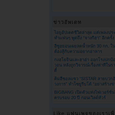
ข่าวอัพเดท
ไอยูอัปเดตชีวิตล่าสุด แต่เพลงป
ทำแฟนๆ พูดถึง “จางกีฮา” อีกครั้ง
อีซูฮยอนเผยลดน้ำหนัก 30 กก. ใน 
ต้องสู้กับความอยากอาหาร
กงฮโยจินและฮาฮ่า ออกโรงปกป้อ
วอน หลังถูกวิจารณ์เรื่องท่าทีใน
ตี้
คิมฮีชอลแซว “SISTAR สายบวกอั
วงการ” ทำโซยูรีบโต้ “อย่าสร้างข่
BIGBANG เปิดตัวแท่งไฟเวอร์ชั่
ครบรอบ 20 ปี ก่อนเวิลด์ทัวร์
Like แฟนเพจของเราเพื