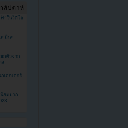
ำสัปดาห์
ฟ้าในวิดีโอ
ละมินะ
ะแยกตัวจาก
ดง
วกเฮดเตอร์
ามนิยมมาก
2023