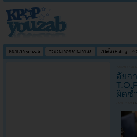
หน้าแรก youzab
รวมวันเกิดศิลปินเกาหลี
เรตติ้ง (Rating) : ซีรี
Written on
JUN
อัยก
T.O.P
ผิดซ
Filed under
U