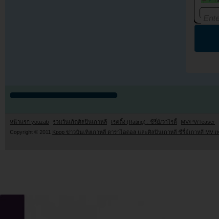
หน้าแรก youzab
รวมวันเกิดศิลปินเกาหลี
เรตติ้ง (Rating) : ซีรี่ย์/วาไรตี้
MV/PV/Teaser
Copyright © 2011
Kpop ข่าวบันเทิงเกาหลี ดาราไอดอล และศิลปินเกาหลี ซีรี่ย์เกาหลี MV เ