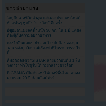
ข่าวล่ามาแรง
ไอยูอัปเดตชีวิตล่าสุด แต่เพลงประกอบโพสต์
ทำแฟนๆ พูดถึง “จางกีฮา” อีกครั้ง
อีซูฮยอนเผยลดน้ำหนัก 30 กก. ใน 1 ปี แต่ยัง
ต้องสู้กับความอยากอาหาร
กงฮโยจินและฮาฮ่า ออกโรงปกป้อง จองจุน
วอน หลังถูกวิจารณ์เรื่องท่าทีในรายการวาไร
ตี้
คิมฮีชอลแซว “SISTAR สายบวกอันดับ 1 ใน
วงการ” ทำโซยูรีบโต้ “อย่าสร้างข่าวลือ!”
BIGBANG เปิดตัวแท่งไฟเวอร์ชั่นใหม่ ฉลอง
ครบรอบ 20 ปี ก่อนเวิลด์ทัวร์