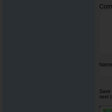
Com
Nam
Save 
next 