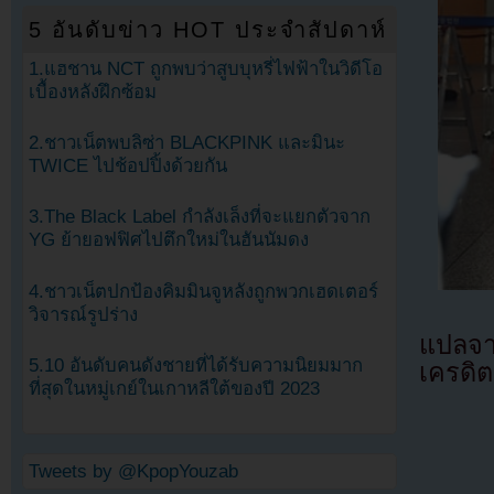
5 อันดับข่าว HOT ประจำสัปดาห์
1.แฮชาน NCT ถูกพบว่าสูบบุหรี่ไฟฟ้าในวิดีโอ
เบื้องหลังฝึกซ้อม
2.ชาวเน็ตพบลิซ่า BLACKPINK และมินะ
TWICE ไปช้อปปิ้งด้วยกัน
3.The Black Label กำลังเล็งที่จะแยกตัวจาก
YG ย้ายอฟฟิศไปตึกใหม่ในฮันนัมดง
4.ชาวเน็ตปกป้องคิมมินจูหลังถูกพวกเฮดเตอร์
วิจารณ์รูปร่าง
แปลจ
5.10 อันดับคนดังชายที่ได้รับความนิยมมาก
เครดิต
ที่สุดในหมู่เกย์ในเกาหลีใต้ของปี 2023
Tweets by @KpopYouzab