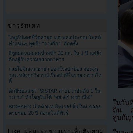
ข่าวอัพเดท
ไอยูอัปเดตชีวิตล่าสุด แต่เพลงประกอบโพสต์
ทำแฟนๆ พูดถึง “จางกีฮา” อีกครั้ง
อีซูฮยอนเผยลดน้ำหนัก 30 กก. ใน 1 ปี แต่ยัง
ต้องสู้กับความอยากอาหาร
กงฮโยจินและฮาฮ่า ออกโรงปกป้อง จองจุน
วอน หลังถูกวิจารณ์เรื่องท่าทีในรายการวาไร
ตี้
คิมฮีชอลแซว “SISTAR สายบวกอันดับ 1 ใน
วงการ” ทำโซยูรีบโต้ “อย่าสร้างข่าวลือ!”
ในวัน
BIGBANG เปิดตัวแท่งไฟเวอร์ชั่นใหม่ ฉลอง
ถิ่น 
ครบรอบ 20 ปี ก่อนเวิลด์ทัวร์
สูบกั
Like แฟนเพจของเราเพื่อติดตาม
ในระห