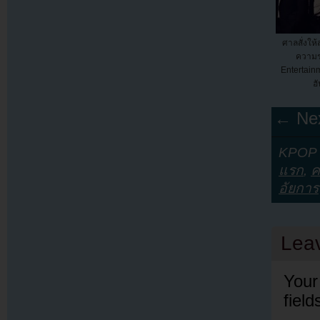
ศาลสั่งให
ความร
Entertainm
ฮ
← Nex
KPOP Y
แรก
,
ค
อัยการ
Lea
Your
fiel