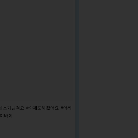
센스가넘쳐요 #숙제도해왔어요 #어깨
바이바이