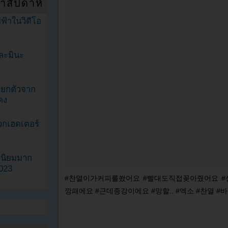
ำสัปดาห์
ฟ้าในวิดีโอ
ละมินะ
ะแยกตัวจาก
ดง
วกเฮดเตอร์
ามนิยมมาก
2023
#찬열이가커피를쐈어요 #빨대도직접꽂아줬어요 #
깡패에요 #근데종강이에요 #망할.. #엑소 #찬열 #