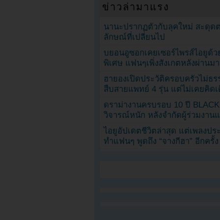
ข่าวล่ามาแรง
นานะปรากฏตัวกับลุคใหม่ สะดุด
ลักษณ์ที่เปลี่ยนไป
บยอนอูซอกเคยเซอร์ไพรส์ไอยูด้วย
พิเศษ แฟนๆเพิ่งสังเกตหลังผ่านมา
ฮายองเปิดประวัติครอบครัวไม่ธ
สืบสายแพทย์ 4 รุ่น แต่ไม่เคยคิ
ดราม่างานครบรอบ 10 ปี BLAC
วิจารณ์หนัก หลังจำกัดผู้ร่วมงาน
ไอยูอัปเดตชีวิตล่าสุด แต่เพลงป
ทำแฟนๆ พูดถึง “จางกีฮา” อีกครั้ง