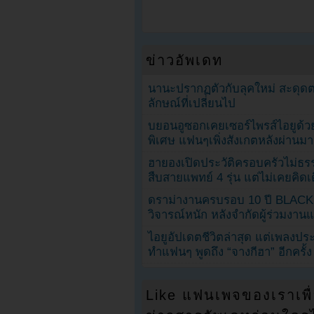
ข่าวอัพเดท
นานะปรากฏตัวกับลุคใหม่ สะดุด
ลักษณ์ที่เปลี่ยนไป
บยอนอูซอกเคยเซอร์ไพรส์ไอยูด้วย
พิเศษ แฟนๆเพิ่งสังเกตหลังผ่านมา
ฮายองเปิดประวัติครอบครัวไม่ธ
สืบสายแพทย์ 4 รุ่น แต่ไม่เคยคิ
ดราม่างานครบรอบ 10 ปี BLAC
วิจารณ์หนัก หลังจำกัดผู้ร่วมงาน
ไอยูอัปเดตชีวิตล่าสุด แต่เพลงป
ทำแฟนๆ พูดถึง “จางกีฮา” อีกครั้ง
Like แฟนเพจของเราเพื