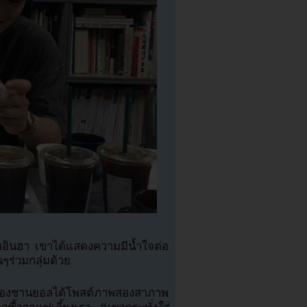
ยอินฮา เขาได้แสดงความมีน้ำใจต่อ
ๆร่วมกลุ่มด้วย
จ็คของชานยอลได้โพสต์ภาพสองสาภาพ