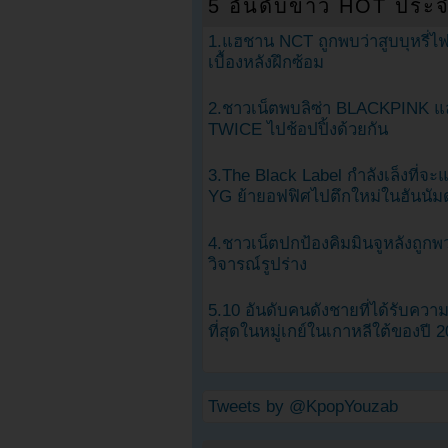
5 อันดับข่าว HOT ประจ
1.แฮชาน NCT ถูกพบว่าสูบบุหรี่ไฟ
เบื้องหลังฝึกซ้อม
2.ชาวเน็ตพบลิซ่า BLACKPINK แ
TWICE ไปช้อปปิ้งด้วยกัน
3.The Black Label กำลังเล็งที่จ
YG ย้ายอฟฟิศไปตึกใหม่ในฮันนัม
4.ชาวเน็ตปกป้องคิมมินจูหลังถูกพ
วิจารณ์รูปร่าง
5.10 อันดับคนดังชายที่ได้รับคว
ที่สุดในหมู่เกย์ในเกาหลีใต้ของปี 
Tweets by @KpopYouzab