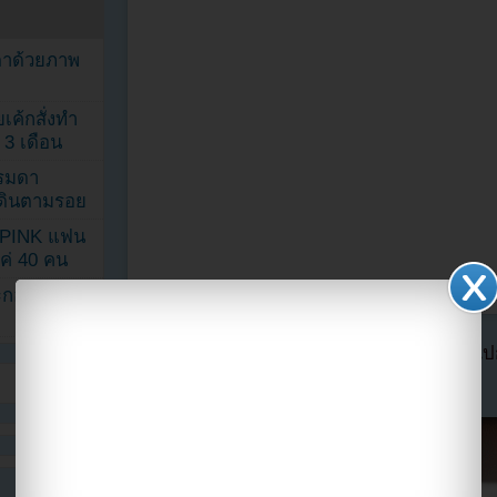
ตาด้วยภาพ
เค้กสั่งทำ
 3 เดือน
รรมดา
ดเดินตามรอย
KPINK แฟน
แค่ 40 คน
A post shared by MjKim (@mj_charmant_jenn
ระกอบโพสต์
แปลจาก soompi โดย
Youzab
หากนำออกไปกร
Hotlink ไฟล์ภาพ)