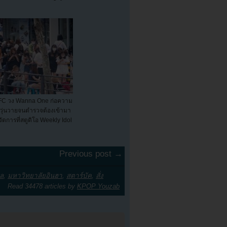
FC วง Wanna One ก่อความ
วุ่นวายจนตำรวจต้องเข้ามา
จัดการที่สตูดิโอ Weekly Idol
Previous post →
ล
,
มหาวิทยาลัยอินฮา
,
สตาร์บัค
,
สั่ง
Read 34478 articles by
KPOP Youzab