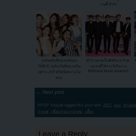
เวนดี้ RVV
แฟนคลับฟินแลนด์ของ
BTS กลายเป็นศิลปิน K-Pop
TWICE รอรับเก้อที่สนามบิน
วงแรกที่ได้รางวัลในงาน
Billboard Music Awards!!
เพราะ JYP ทวีตข้อความไม่
ครบ
← Next post
KPOP Youzab tagged this post with:
2017
,
exo
,
ชานยอ
กาแฟ
,
เพื่อนร่วมงานกลุ่ม
,
เลี้ยง
Leave a Reply