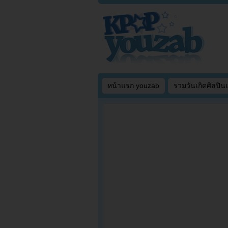
หน้าแรก youzab
รวมวันเกิดศิลปิน