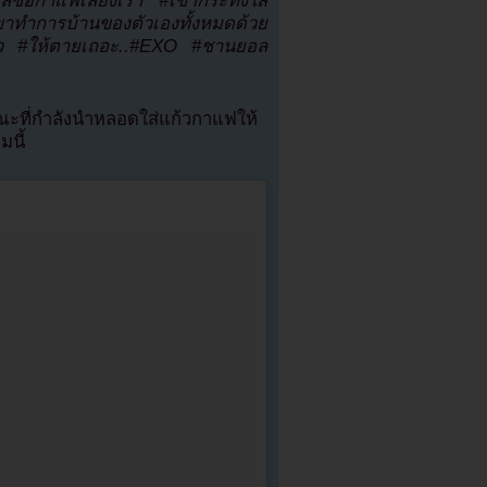
ซื้อกาแฟเลี้ยงเรา #เขากระทั่งใส่
เขาทำการบ้านของตัวเองทั้งหมดด้วย
แล้ว #ให้ตายเถอะ..#EXO #ชานยอล
ณะที่กำลังนำหลอดใส่แก้วกาแฟให้
มนี้