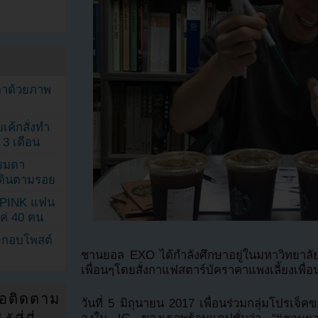
ตาด้วยภาพ
เค้กสั่งทำ
 3 เดือน
รรมดา
ดเดินตามรอย
KPINK แฟน
แค่ 40 คน
ระกอบโพสต์
ชานยอล EXO ได้กำลังศึกษาอยู่ในมหาวิทยาลั
เพื่อนๆโดยสั่งกาแฟสตาร์บัคราคาแพงเลี้ยงเพื่อน
่อติดตาม
วันที่ 5 มิถุนายน 2017 เพื่อนร่วมกลุ่มโปรเ