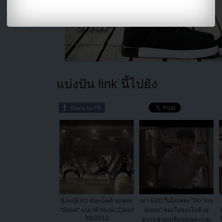
แบ่งปัน link นี้ไปยัง
[Live]EXO คัมแบ็คด้วยเพลง
เทา EXO รีเม็คเพลง "Do You
"Growl" บนเวที Music Core!!
Know" ของโจซองโมด้วย
3/8/2013
ความช่วยเหลือของยูตะและ