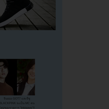
จินยอง GOT7 และจีซู
BLACKPINK จะเป็น MC คน
ใหม่ของรายการ "Inkigayo"!!