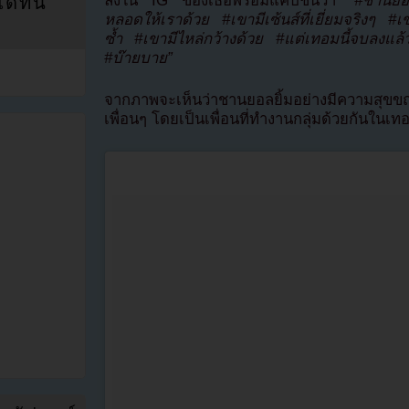
ลงใน IG ของเธอพร้อมแคปชั่นว่า
“#ชานยอล
ที่นี่
หลอดให้เราด้วย #เขามีเซ้นส์ที่เยี่ยมจริงๆ #
ซ้ำ #เขามีไหล่กว้างด้วย #แต่เทอมนี้จบลง
#บ๊ายบาย”
จากภาพจะเห็นว่าชานยอลยิ้มอย่างมีความสุขข
เพื่อนๆ โดยเป็นเพื่อนที่ทำงานกลุ่มด้วยกันในเทอ