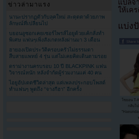
แปลจ
ข่าวล่ามาแรง
ให้เคร
นานะปรากฏตัวกับลุคใหม่ สะดุดตาด้วยภาพ
ลักษณ์ที่เปลี่ยนไป
แบ่งปั
บยอนอูซอกเคยเซอร์ไพรส์ไอยูด้วยเค้กสั่งทำ
พิเศษ แฟนๆเพิ่งสังเกตหลังผ่านมา 3 เดือน
ฮายองเปิดประวัติครอบครัวไม่ธรรมดา
สืบสายแพทย์ 4 รุ่น แต่ไม่เคยคิดเดินตามรอย
ดราม่างานครบรอบ 10 ปี BLACKPINK แฟน
วิจารณ์หนัก หลังจำกัดผู้ร่วมงานแค่ 40 คน
ไอยูอัปเดตชีวิตล่าสุด แต่เพลงประกอบโพสต์
ทำแฟนๆ พูดถึง “จางกีฮา” อีกครั้ง
โซยอน T-A
กลับไ
"Haeundae
พ