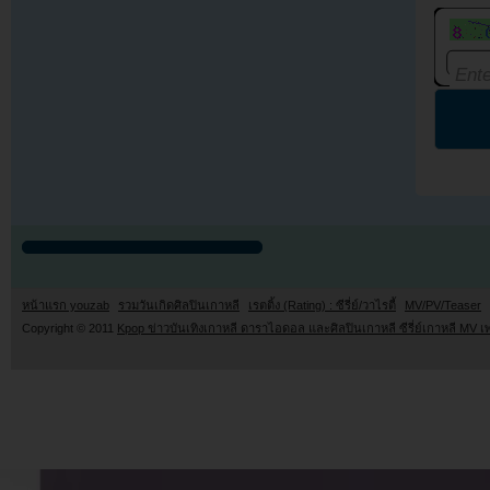
หน้าแรก youzab
รวมวันเกิดศิลปินเกาหลี
เรตติ้ง (Rating) : ซีรี่ย์/วาไรตี้
MV/PV/Teaser
Copyright © 2011
Kpop ข่าวบันเทิงเกาหลี ดาราไอดอล และศิลปินเกาหลี ซีรี่ย์เกาหลี MV เ