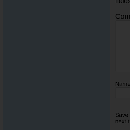
fiel
Com
Nam
Save 
next 