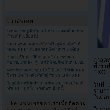
ข่าวอัพเดท
นานะปรากฏตัวกับลุคใหม่ สะดุดตาด้วยภาพ
ลักษณ์ที่เปลี่ยนไป
บยอนอูซอกเคยเซอร์ไพรส์ไอยูด้วยเค้กสั่งทำ
พิเศษ แฟนๆเพิ่งสังเกตหลังผ่านมา 3 เดือน
ฮายองเปิดประวัติครอบครัวไม่ธรรมดา
ล่าสุ
สืบสายแพทย์ 4 รุ่น แต่ไม่เคยคิดเดินตามรอย
ที่เขา
ดราม่างานครบรอบ 10 ปี BLACKPINK แฟน
EXO
วิจารณ์หนัก หลังจำกัดผู้ร่วมงานแค่ 40 คน
ไอยูอัปเดตชีวิตล่าสุด แต่เพลงประกอบโพสต์
วันที
ทำแฟนๆ พูดถึง “จางกีฮา” อีกครั้ง
รายกา
ในตอนน
Like แฟนเพจของเราเพื่อติดตาม
ในช่ว