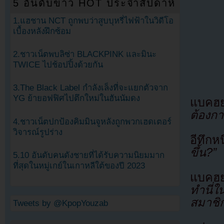
5 อันดับข่าว HOT ประจำสัปดาห์
1.แฮชาน NCT ถูกพบว่าสูบบุหรี่ไฟฟ้าในวิดีโอ
เบื้องหลังฝึกซ้อม
2.ชาวเน็ตพบลิซ่า BLACKPINK และมินะ
TWICE ไปช้อปปิ้งด้วยกัน
3.The Black Label กำลังเล็งที่จะแยกตัวจาก
YG ย้ายอฟฟิศไปตึกใหม่ในฮันนัมดง
แบคฮย
ต้องก
4.ชาวเน็ตปกป้องคิมมินจูหลังถูกพวกเฮดเตอร์
วิจารณ์รูปร่าง
อีทึกห
ขึ้น?”
5.10 อันดับคนดังชายที่ได้รับความนิยมมาก
ที่สุดในหมู่เกย์ในเกาหลีใต้ของปี 2023
แบคฮย
ทำนี่
สมาชิ
Tweets by @KpopYouzab