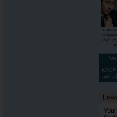
โปรดิวเซอ
เผยโจอินซอ
แขกรับเชิญ
มา
← Nex
KPOP Y
เผย
,
เพ
Lea
Your