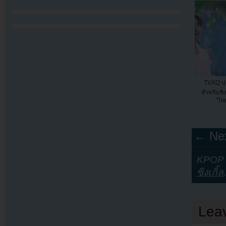
TVXQ ปล
สำหรับซิง
"Tre
← Nex
KPOP Y
ซิงเกิ้ล
Lea