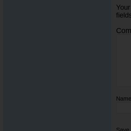
Your
fiel
Com
Nam
Save 