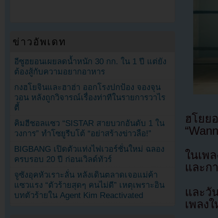
ข่าวอัพเดท
อีซูฮยอนเผยลดน้ำหนัก 30 กก. ใน 1 ปี แต่ยัง
ต้องสู้กับความอยากอาหาร
กงฮโยจินและฮาฮ่า ออกโรงปกป้อง จองจุน
วอน หลังถูกวิจารณ์เรื่องท่าทีในรายการวาไร
ตี้
ฮโยยอ
คิมฮีชอลแซว “SISTAR สายบวกอันดับ 1 ใน
“Wanna
วงการ” ทำโซยูรีบโต้ “อย่าสร้างข่าวลือ!”
BIGBANG เปิดตัวแท่งไฟเวอร์ชั่นใหม่ ฉลอง
ในเพลง
ครบรอบ 20 ปี ก่อนเวิลด์ทัวร์
และการ
จูซังอุคหัวเราะลั่น หลังเดินตลาดเจอแม่ค้า
แซวแรง “ตัวร้ายสุดๆ คนไม่ดี” เหตุเพราะอิน
และวั
บทตัวร้ายใน Agent Kim Reactivated
เพลงให