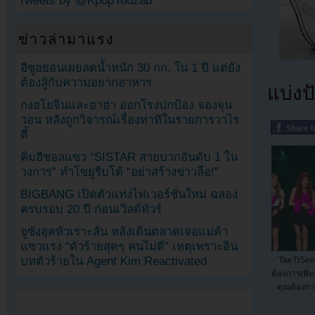
Tweets by @KpopYouzab
ข่าวล่ามาแรง
อีซูฮยอนเผยลดน้ำหนัก 30 กก. ใน 1 ปี แต่ยัง
ต้องสู้กับความอยากอาหาร
แบ่งปั
กงฮโยจินและฮาฮ่า ออกโรงปกป้อง จองจุน
วอน หลังถูกวิจารณ์เรื่องท่าทีในรายการวาไร
ตี้
คิมฮีชอลแซว “SISTAR สายบวกอันดับ 1 ใน
วงการ” ทำโซยูรีบโต้ “อย่าสร้างข่าวลือ!”
BIGBANG เปิดตัวแท่งไฟเวอร์ชั่นใหม่ ฉลอง
ครบรอบ 20 ปี ก่อนเวิลด์ทัวร์
จูซังอุคหัวเราะลั่น หลังเดินตลาดเจอแม่ค้า
แซวแรง “ตัวร้ายสุดๆ คนไม่ดี” เหตุเพราะอิน
บทตัวร้ายใน Agent Kim Reactivated
TaeTiSeo
ต้องการเพิ่
คุณต้องการ