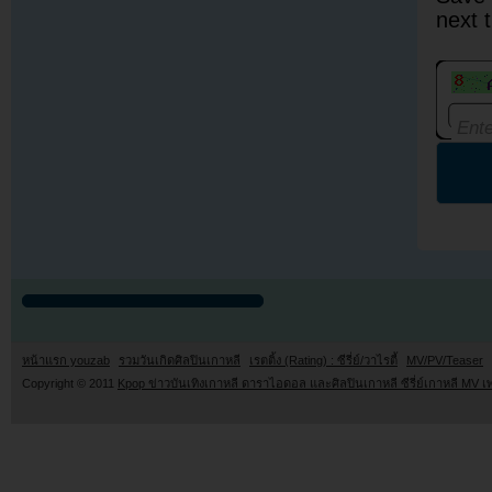
next 
หน้าแรก youzab
รวมวันเกิดศิลปินเกาหลี
เรตติ้ง (Rating) : ซีรี่ย์/วาไรตี้
MV/PV/Teaser
Copyright © 2011
Kpop ข่าวบันเทิงเกาหลี ดาราไอดอล และศิลปินเกาหลี ซีรี่ย์เกาหลี MV เ