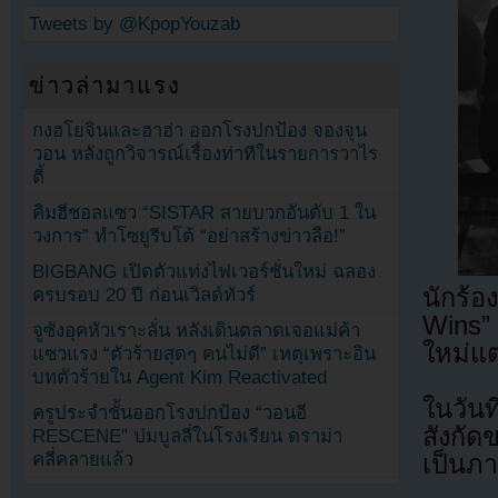
Tweets by @KpopYouzab
ข่าวล่ามาแรง
กงฮโยจินและฮาฮ่า ออกโรงปกป้อง จองจุน
วอน หลังถูกวิจารณ์เรื่องท่าทีในรายการวาไร
ตี้
คิมฮีชอลแซว “SISTAR สายบวกอันดับ 1 ใน
วงการ” ทำโซยูรีบโต้ “อย่าสร้างข่าวลือ!”
BIGBANG เปิดตัวแท่งไฟเวอร์ชั่นใหม่ ฉลอง
นักร้
ครบรอบ 20 ปี ก่อนเวิลด์ทัวร์
Wins”
จูซังอุคหัวเราะลั่น หลังเดินตลาดเจอแม่ค้า
ใหม่แต
แซวแรง “ตัวร้ายสุดๆ คนไม่ดี” เหตุเพราะอิน
บทตัวร้ายใน Agent Kim Reactivated
ในวัน
ครูประจำชั้นออกโรงปกป้อง “วอนอี
สังกัด
RESCENE” ปมบูลลี่ในโรงเรียน ดราม่า
คลี่คลายแล้ว
เป็นภา