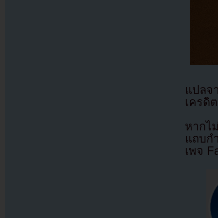
แปลจ
เครดิต
หากไม
แถบกำล
เพจ F