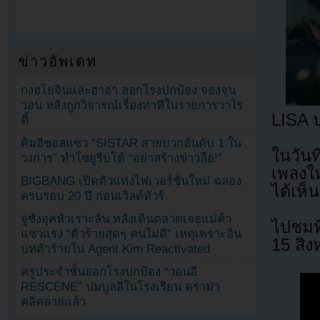
ข่าวอัพเดท
กงฮโยจินและฮาฮ่า ออกโรงปกป้อง จองจุน
วอน หลังถูกวิจารณ์เรื่องท่าทีในรายการวาไร
LISA 
ตี้
คิมฮีชอลแซว “SISTAR สายบวกอันดับ 1 ใน
ในวันท
วงการ” ทำโซยูรีบโต้ “อย่าสร้างข่าวลือ!”
เพลงให
BIGBANG เปิดตัวแท่งไฟเวอร์ชั่นใหม่ ฉลอง
ได้เห็
ครบรอบ 20 ปี ก่อนเวิลด์ทัวร์
จูซังอุคหัวเราะลั่น หลังเดินตลาดเจอแม่ค้า
ไปชมที
แซวแรง “ตัวร้ายสุดๆ คนไม่ดี” เหตุเพราะอิน
15 สิ
บทตัวร้ายใน Agent Kim Reactivated
ครูประจำชั้นออกโรงปกป้อง “วอนอี
RESCENE” ปมบูลลี่ในโรงเรียน ดราม่า
คลี่คลายแล้ว