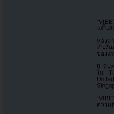
“VIBE”
นขึ้นอ
หลังจา
ทันที
ของแท
8 วันห
ใน iT
Unit
Singap
“VIBE
ความส