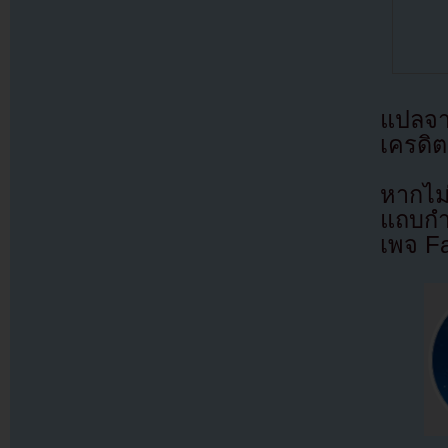
แปลจ
เครดิต
หากไม
แถบกำล
เพจ F