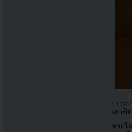
แปลจ
เครดิต
หากไม