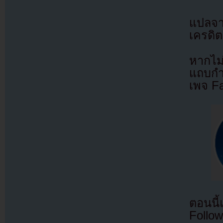
แปลจ
เครดิต
หากไม
แถบกำล
เพจ F
ตอนนี
Follow