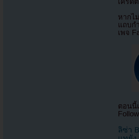
เครดิต
หากไม
แถบกำล
เพจ F
ตอนนี
Follow
ลิซ่า
แทยั