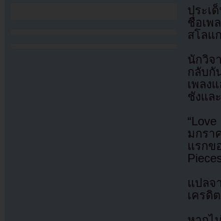
ประเด็
ชื่อเพ
สโลแก
นักวิจ
กลับกั
เพลงแล
ชังแล
“Love
มกราค
แรกขอ
Pieces
แปลจ
เครดิต
หากไม