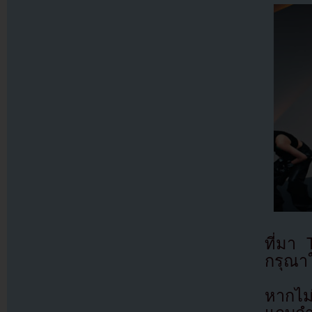
ที่ม
กรุณาใ
หากไม