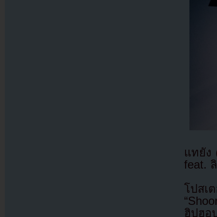
แทยัง 
feat. 
โปสเตอ
“Shoo
ฮิปฮอ