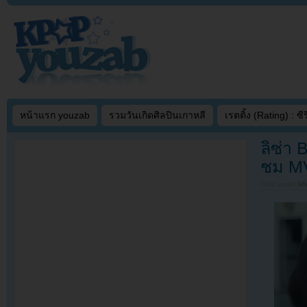
หน้าแรก youzab
รวมวันเกิดศิลปินเกาหลี
เรตติ้ง (Rating) : ซีรี
ลิซ่า
ชม MV 
Filed under
MV