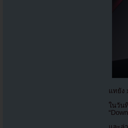
แทยัง 
ในวัน
“Down 
และล่