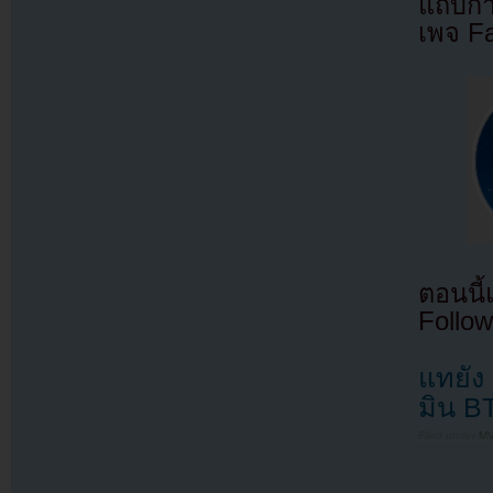
แถบกำล
เพจ F
ตอนนี
Follow
แทยัง
มิน B
Filed under
MV