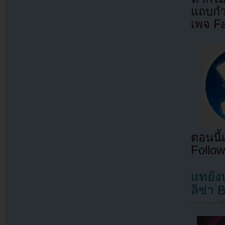
แถบกำล
เพจ F
ตอนนี
Follow
แทยัง
ลิซ่า
Filed under
U