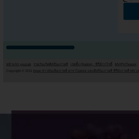
หน้าแรก youzab
รวมวันเกิดศิลปินเกาหลี
เรตติ้ง (Rating) : ซีรี่ย์/วาไรตี้
MV/PV/Teaser
Copyright © 2011
Kpop ข่าวบันเทิงเกาหลี ดาราไอดอล และศิลปินเกาหลี ซีรี่ย์เกาหลี MV เ