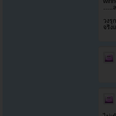
winn
…..ล
วงรุก
จริง