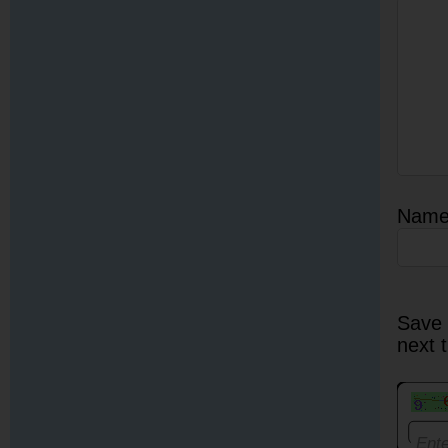
Nam
Save 
next 