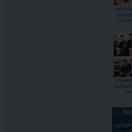
จีซู BLAC
ทำไมเธอถึ
ของ SM E
10 อันดับศ
อัลบั้มสูงที
วต์ห
← Nex
KPOP Y