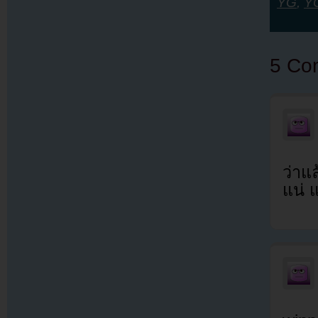
YG
,
Y
5 Co
ว่าแ
แน่ แ