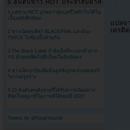
5 อันดับข่าว HOT ประจำสัปดาห์
1.แฮชาน NCT ถูกพบว่าสูบบุหรี่ไฟฟ้าในวิดีโอ
เบื้องหลังฝึกซ้อม
แปลจ
เครดิต
2.ชาวเน็ตพบลิซ่า BLACKPINK และมินะ
TWICE ไปช้อปปิ้งด้วยกัน
3.The Black Label กำลังเล็งที่จะแยกตัวจาก
YG ย้ายอฟฟิศไปตึกใหม่ในฮันนัมดง
4.ชาวเน็ตปกป้องคิมมินจูหลังถูกพวกเฮดเตอร์
วิจารณ์รูปร่าง
5.10 อันดับคนดังชายที่ได้รับความนิยมมาก
ที่สุดในหมู่เกย์ในเกาหลีใต้ของปี 2023
Tweets by @KpopYouzab