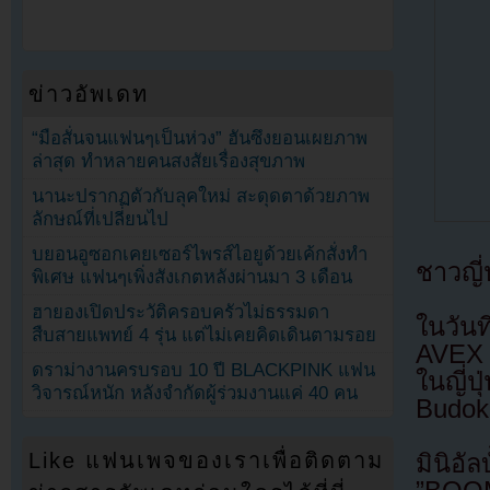
ข่าวอัพเดท
“มือสั่นจนแฟนๆเป็นห่วง” ฮันซึงยอนเผยภาพ
ล่าสุด ทำหลายคนสงสัยเรื่องสุขภาพ
นานะปรากฏตัวกับลุคใหม่ สะดุดตาด้วยภาพ
ลักษณ์ที่เปลี่ยนไป
บยอนอูซอกเคยเซอร์ไพรส์ไอยูด้วยเค้กสั่งทำ
ชาวญี่
พิเศษ แฟนๆเพิ่งสังเกตหลังผ่านมา 3 เดือน
ฮายองเปิดประวัติครอบครัวไม่ธรรมดา
ในวัน
สืบสายแพทย์ 4 รุ่น แต่ไม่เคยคิดเดินตามรอย
AVEX 
ดราม่างานครบรอบ 10 ปี BLACKPINK แฟน
ในญี่
วิจารณ์หนัก หลังจำกัดผู้ร่วมงานแค่ 40 คน
Budok
Like แฟนเพจของเราเพื่อติดตาม
มินิอ