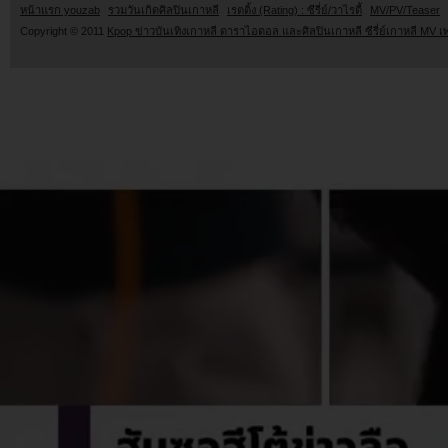
หน้าแรก youzab
รวมวันเกิดศิลปินเกาหลี
เรตติ้ง (Rating) : ซีรี่ย์/วาไรตี้
MV/PV/Teaser
Copyright © 2011
Kpop ข่าวบันเทิงเกาหลี ดาราไอดอล และศิลปินเกาหลี ซีรี่ย์เกาหลี MV เ