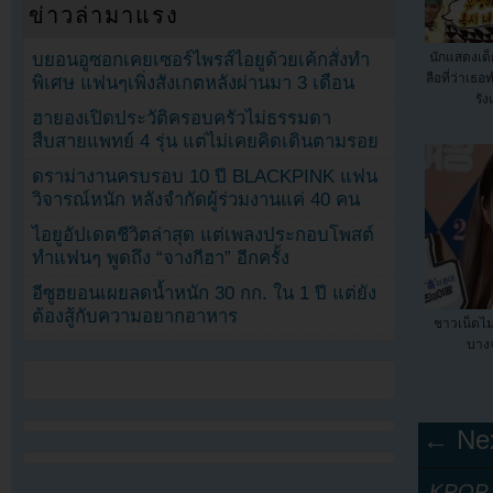
ข่าวล่ามาแรง
บยอนอูซอกเคยเซอร์ไพรส์ไอยูด้วยเค้กสั่งทำ
นักแสดงเด็
ลือที่ว่าเธ
พิเศษ แฟนๆเพิ่งสังเกตหลังผ่านมา 3 เดือน
รัง
ฮายองเปิดประวัติครอบครัวไม่ธรรมดา
สืบสายแพทย์ 4 รุ่น แต่ไม่เคยคิดเดินตามรอย
ดราม่างานครบรอบ 10 ปี BLACKPINK แฟน
วิจารณ์หนัก หลังจำกัดผู้ร่วมงานแค่ 40 คน
ไอยูอัปเดตชีวิตล่าสุด แต่เพลงประกอบโพสต์
ทำแฟนๆ พูดถึง “จางกีฮา” อีกครั้ง
อีซูฮยอนเผยลดน้ำหนัก 30 กก. ใน 1 ปี แต่ยัง
ต้องสู้กับความอยากอาหาร
ชาวเน็ตไม
บางจ
← Nex
KPOP Y