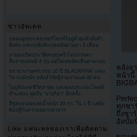
ข่าวอัพเดท
บยอนอูซอกเคยเซอร์ไพรส์ไอยูด้วยเค้กสั่งทำ
พิเศษ แฟนๆเพิ่งสังเกตหลังผ่านมา 3 เดือน
ฮายองเปิดประวัติครอบครัวไม่ธรรมดา
สืบสายแพทย์ 4 รุ่น แต่ไม่เคยคิดเดินตามรอย
หลังจา
ดราม่างานครบรอบ 10 ปี BLACKPINK แฟน
หน้านี
วิจารณ์หนัก หลังจำกัดผู้ร่วมงานแค่ 40 คน
BIGBA
ไอยูอัปเดตชีวิตล่าสุด แต่เพลงประกอบโพสต์
ทำแฟนๆ พูดถึง “จางกีฮา” อีกครั้ง
Perfect
อีซูฮยอนเผยลดน้ำหนัก 30 กก. ใน 1 ปี แต่ยัง
ทุกชา
ต้องสู้กับความอยากอาหาร
ถึงชาร
อัลบั้
Like แฟนเพจของเราเพื่อติดตาม
ขอแสดง