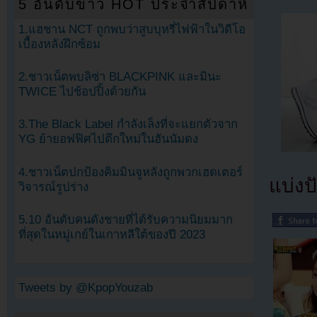
5 อันดับข่าว HOT ประจำสัปดาห์
1.แฮชาน NCT ถูกพบว่าสูบบุหรี่ไฟฟ้าในวิดีโอ
เบื้องหลังฝึกซ้อม
2.ชาวเน็ตพบลิซ่า BLACKPINK และมินะ
TWICE ไปช้อปปิ้งด้วยกัน
3.The Black Label กำลังเล็งที่จะแยกตัวจาก
YG ย้ายอฟฟิศไปตึกใหม่ในฮันนัมดง
4.ชาวเน็ตปกป้องคิมมินจูหลังถูกพวกเฮดเตอร์
แบ่งปั
วิจารณ์รูปร่าง
5.10 อันดับคนดังชายที่ได้รับความนิยมมาก
ที่สุดในหมู่เกย์ในเกาหลีใต้ของปี 2023
Tweets by @KpopYouzab