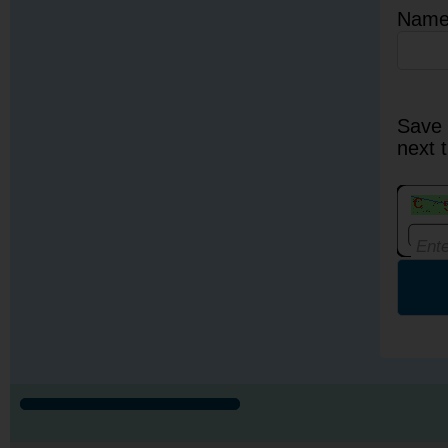
Nam
Save 
next 