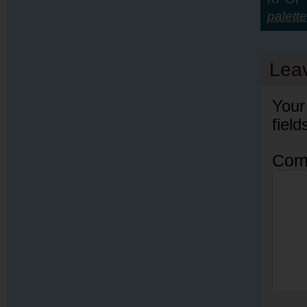
palette
Lea
Your
fiel
Com