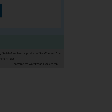
by
Satish Gandham
, a product of
SwiftThemes.Com
ents (RSS)
powered by
WordPress
[Back to top ↑ ]