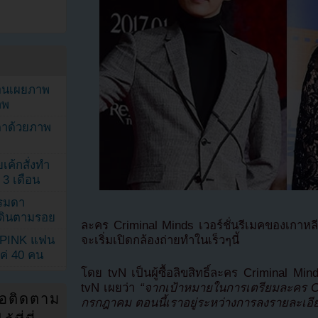
ยอนเผยภาพ
าพ
ตาด้วยภาพ
เค้กสั่งทำ
 3 เดือน
รรมดา
ดเดินตามรอย
ละคร Criminal Minds เวอร์ชั่นรีเมคของเกาหล
จะเริ่มเปิดกล้องถ่ายทำในเร็วๆนี้
KPINK แฟน
แค่ 40 คน
โดย tvN เป็นผู้ซื้อลิขสิทธิ์ละคร Criminal Min
tvN เผยว่า
“จากเป้าหมายในการเตรียมละคร C
่อติดตาม
กรกฎาคม ตอนนี้เราอยู่ระหว่างการลงรายละเอี