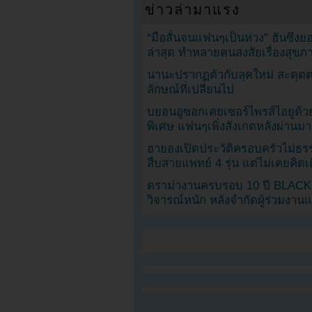
ข่าวล่ามาแรง
“มือสั่นจนแฟนๆเป็นห่วง” ฮันซึง
ล่าสุด ทำหลายคนสงสัยเรื่องสุขภ
นานะปรากฏตัวกับลุคใหม่ สะดุด
ลักษณ์ที่เปลี่ยนไป
บยอนอูซอกเคยเซอร์ไพรส์ไอยูด้วย
พิเศษ แฟนๆเพิ่งสังเกตหลังผ่านมา
ฮายองเปิดประวัติครอบครัวไม่ธ
สืบสายแพทย์ 4 รุ่น แต่ไม่เคยคิ
ดราม่างานครบรอบ 10 ปี BLAC
วิจารณ์หนัก หลังจำกัดผู้ร่วมงาน