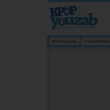
หน้าแรก youzab
รวมวันเกิดศิลปิน