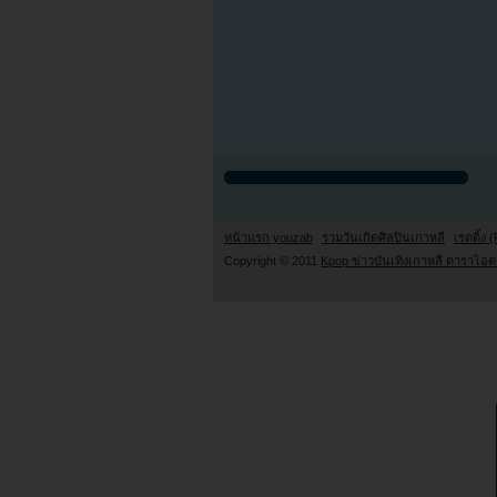
หน้าแรก youzab
รวมวันเกิดศิลปินเกาหลี
เรตติ้ง (
Copyright © 2011
Kpop ข่าวบันเทิงเกาหลี ดาราไอดอ