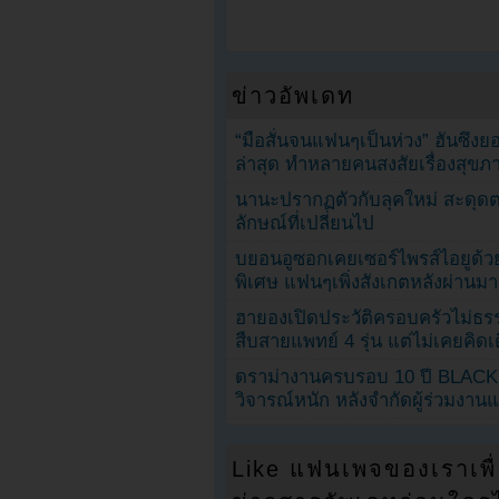
ข่าวอัพเดท
“มือสั่นจนแฟนๆเป็นห่วง” ฮันซึง
ล่าสุด ทำหลายคนสงสัยเรื่องสุขภ
นานะปรากฏตัวกับลุคใหม่ สะดุด
ลักษณ์ที่เปลี่ยนไป
บยอนอูซอกเคยเซอร์ไพรส์ไอยูด้วย
พิเศษ แฟนๆเพิ่งสังเกตหลังผ่านมา
ฮายองเปิดประวัติครอบครัวไม่ธ
สืบสายแพทย์ 4 รุ่น แต่ไม่เคยคิ
ดราม่างานครบรอบ 10 ปี BLAC
วิจารณ์หนัก หลังจำกัดผู้ร่วมงาน
Like แฟนเพจของเราเพื