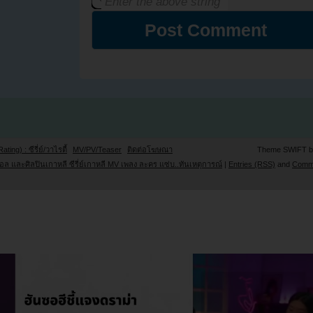
Rating) : ซีรี่ย์/วาไรตี้
MV/PV/Teaser
ติดต่อโฆษณา
Theme SWIFT 
ล และศิลปินเกาหลี ซีรี่ย์เกาหลี MV เพลง ละคร แซ่บ..ทันเหตุการณ์
|
Entries (RSS)
and
Comm