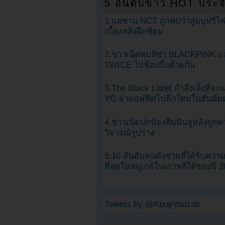
5 อันดับข่าว HOT ประจ
1.แฮชาน NCT ถูกพบว่าสูบบุหรี่ไฟ
เบื้องหลังฝึกซ้อม
2.ชาวเน็ตพบลิซ่า BLACKPINK แ
TWICE ไปช้อปปิ้งด้วยกัน
3.The Black Label กำลังเล็งที่จ
YG ย้ายอฟฟิศไปตึกใหม่ในฮันนัม
4.ชาวเน็ตปกป้องคิมมินจูหลังถูกพ
วิจารณ์รูปร่าง
5.10 อันดับคนดังชายที่ได้รับคว
ที่สุดในหมู่เกย์ในเกาหลีใต้ของปี 
Tweets by @KpopYouzab