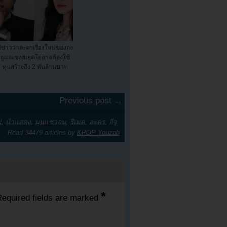
ีข่าวว่าละครเรื่องใหม่ของกง
ยูและซงฮเยคโยอาจต้องใช้
ทุนสร้างถึง 2 พันล้านบาท
Previous post →
N
,
นำแสดง
,
มุนแชวอน
,
รีเมค
,
ละคร
,
อีจุ
Read 34479 articles by
KPOP Youzab
*
equired fields are marked