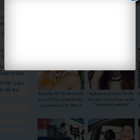
ยอนเผยภาพ
แบ่งปัน link นี้ไปยัง
าพ
ตาด้วยภาพ
เค้กสั่งทำ
 3 เดือน
รรมดา
ดเดินตามรอย
KPINK แฟน
แค่ 40 คน
อีจุน MBLAQ ได้แสดงออกถึง
ชิมอึนคยองเข้าเจรจาอีกครั้ง
ความรักในการแสดงสำหรับ
สำหรับการรับบทโนดาเมะใน
"Nodame Cantabile"
บทบาทของเขาใน "IRIS 2"