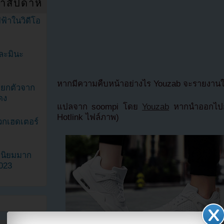
ำสัปดาห์
ฟ้าในวิดีโอ
ละมินะ
หากมีความคืบหน้าอย่างไร Youzab จะรายงาน
ะแยกตัวจาก
ดง
แปลจาก soompi โดย
Youzab
หากนำออกไปกร
Hotlink ไฟล์ภาพ)
วกเฮดเตอร์
ามนิยมมาก
2023