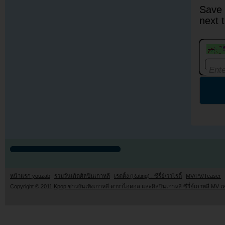
Save 
next 
หน้าแรก youzab
รวมวันเกิดศิลปินเกาหลี
เรตติ้ง (Rating) : ซีรี่ย์/วาไรตี้
MV/PV/Teaser
Copyright © 2011
Kpop ข่าวบันเทิงเกาหลี ดาราไอดอล และศิลปินเกาหลี ซีรี่ย์เกาหลี MV เ