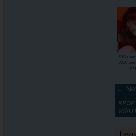
FNC ประก
AOA และค่
เหลื
← Nex
KPOP Y
พนักง
Lea