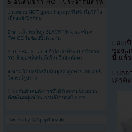
5 อันดับข่าว HOT ประจำสัปดาห์
1.แฮชาน NCT ถูกพบว่าสูบบุหรี่ไฟฟ้าในวิดีโอ
เบื้องหลังฝึกซ้อม
2.ชาวเน็ตพบลิซ่า BLACKPINK และมินะ
TWICE ไปช้อปปิ้งด้วยกัน
และเป็น
ของแกร
3.The Black Label กำลังเล็งที่จะแยกตัวจาก
นี้ แล
YG ย้ายอฟฟิศไปตึกใหม่ในฮันนัมดง
4.ชาวเน็ตปกป้องคิมมินจูหลังถูกพวกเฮดเตอร์
แปลจ
วิจารณ์รูปร่าง
เครดิต
5.10 อันดับคนดังชายที่ได้รับความนิยมมาก
ที่สุดในหมู่เกย์ในเกาหลีใต้ของปี 2023
Tweets by @KpopYouzab