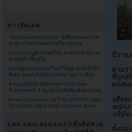
ข่าวอัพเดท
“มือสั่นจนแฟนๆเป็นห่วง” ฮันซึงยอนเผยภาพ
ล่าสุด ทำหลายคนสงสัยเรื่องสุขภาพ
นานะปรากฏตัวกับลุคใหม่ สะดุดตาด้วยภาพ
มีรายง
ลักษณ์ที่เปลี่ยนไป
บยอนอูซอกเคยเซอร์ไพรส์ไอยูด้วยเค้กสั่งทำ
ตามรา
พิเศษ แฟนๆเพิ่งสังเกตหลังผ่านมา 3 เดือน
ที่ถูก
ดกสนทำ
ฮายองเปิดประวัติครอบครัวไม่ธรรมดา
สืบสายแพทย์ 4 รุ่น แต่ไม่เคยคิดเดินตามรอย
อดีตพ
ดราม่างานครบรอบ 10 ปี BLACKPINK แฟน
พนักง
วิจารณ์หนัก หลังจำกัดผู้ร่วมงานแค่ 40 คน
บริษัท
Like แฟนเพจของเราเพื่อติดตาม
ทั้งส