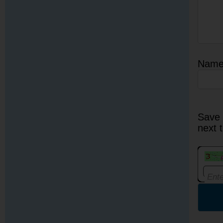
Nam
Save 
next 