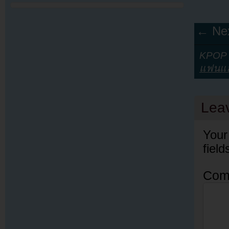
← Nex
KPOP Y
แฟนแล
Lea
Your
fiel
Com