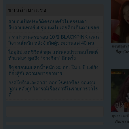
ข่าวล่ามาแรง
ฮายองเปิดประวัติครอบครัวไม่ธรรมดา
สืบสายแพทย์ 4 รุ่น แต่ไม่เคยคิดเดินตามรอย
ดราม่างานครบรอบ 10 ปี BLACKPINK แฟน
วิจารณ์หนัก หลังจำกัดผู้ร่วมงานแค่ 40 คน
แซ่บ!!ลูน่า
ไอยูอัปเดตชีวิตล่าสุด แต่เพลงประกอบโพสต์
ซี่สุดๆใ
ทำแฟนๆ พูดถึง “จางกีฮา” อีกครั้ง
อีซูฮยอนเผยลดน้ำหนัก 30 กก. ใน 1 ปี แต่ยัง
ต้องสู้กับความอยากอาหาร
กงฮโยจินและฮาฮ่า ออกโรงปกป้อง จองจุน
วอน หลังถูกวิจารณ์เรื่องท่าทีในรายการวาไร
ตี้
ยุนอาและซั
เรื่องคว