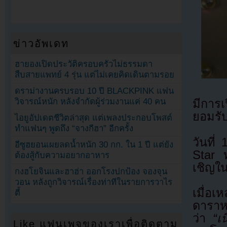
ข่าวอัพเดท
ฮายองเปิดประวัติครอบครัวไม่ธรรมดา
สืบสายแพทย์ 4 รุ่น แต่ไม่เคยคิดเดินตามรอย
ดราม่างานครบรอบ 10 ปี BLACKPINK แฟน
วิจารณ์หนัก หลังจำกัดผู้ร่วมงานแค่ 40 คน
มีการเ
ยอมรับ
ไอยูอัปเดตชีวิตล่าสุด แต่เพลงประกอบโพสต์
ทำแฟนๆ พูดถึง “จางกีฮา” อีกครั้ง
วันที
อีซูฮยอนเผยลดน้ำหนัก 30 กก. ใน 1 ปี แต่ยัง
Star ท
ต้องสู้กับความอยากอาหาร
เชิญใน
กงฮโยจินและฮาฮ่า ออกโรงปกป้อง จองจุน
วอน หลังถูกวิจารณ์เรื่องท่าทีในรายการวาไร
เมื่อเ
ตี้
ดาราห
ว่า
“เ
Like แฟนเพจของเราเพื่อติดตาม