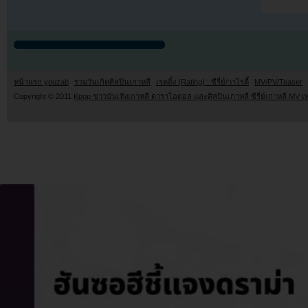
หน้าแรก youzab
รวมวันเกิดศิลปินเกาหลี
เรตติ้ง (Rating) : ซีรี่ย์/วาไรตี้
MV/PV/Teaser
Copyright © 2011
Kpop ข่าวบันเทิงเกาหลี ดาราไอดอล และศิลปินเกาหลี ซีรี่ย์เกาหลี MV เ