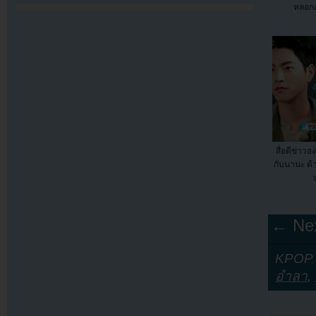
หลอก
สื่อตีข่า
กับนานะ ด้
← Nex
KPOP Y
อำลา
,