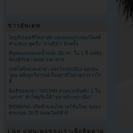
ข่าวอัพเดท
ไอยูอัปเดตชีวิตล่าสุด แต่เพลงประกอบโพสต์
ทำแฟนๆ พูดถึง “จางกีฮา” อีกครั้ง
อีซูฮยอนเผยลดน้ำหนัก 30 กก. ใน 1 ปี แต่ยัง
ต้องสู้กับความอยากอาหาร
กงฮโยจินและฮาฮ่า ออกโรงปกป้อง จองจุน
วอน หลังถูกวิจารณ์เรื่องท่าทีในรายการวาไร
ตี้
คิมฮีชอลแซว “SISTAR สายบวกอันดับ 1 ใน
วงการ” ทำโซยูรีบโต้ “อย่าสร้างข่าวลือ!”
BIGBANG เปิดตัวแท่งไฟเวอร์ชั่นใหม่ ฉลอง
ครบรอบ 20 ปี ก่อนเวิลด์ทัวร์
Like แฟนเพจของเราเพื่อติดตาม