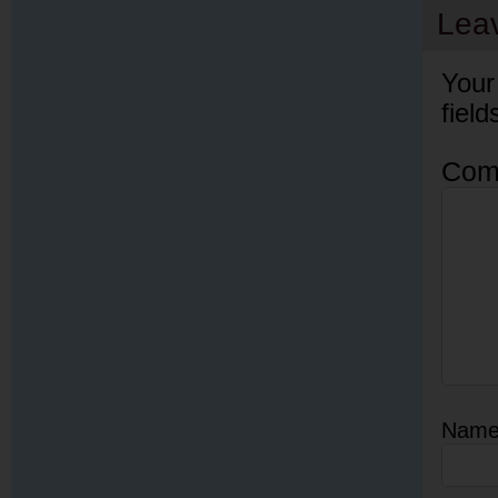
Lea
Your
fiel
Com
Nam