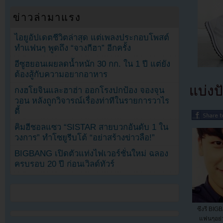
ข่าวล่ามาแรง
ไอยูอัปเดตชีวิตล่าสุด แต่เพลงประกอบโพสต์
ทำแฟนๆ พูดถึง “จางกีฮา” อีกครั้ง
อีซูฮยอนเผยลดน้ำหนัก 30 กก. ใน 1 ปี แต่ยัง
ต้องสู้กับความอยากอาหาร
แบ่งปั
กงฮโยจินและฮาฮ่า ออกโรงปกป้อง จองจุน
วอน หลังถูกวิจารณ์เรื่องท่าทีในรายการวาไร
ตี้
คิมฮีชอลแซว “SISTAR สายบวกอันดับ 1 ใน
วงการ” ทำโซยูรีบโต้ “อย่าสร้างข่าวลือ!”
BIGBANG เปิดตัวแท่งไฟเวอร์ชั่นใหม่ ฉลอง
ครบรอบ 20 ปี ก่อนเวิลด์ทัวร์
ซึงรี BIG
แฟนๆอย่