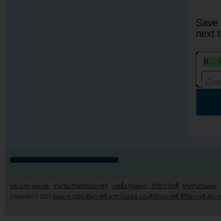
Save 
next 
หน้าแรก youzab
รวมวันเกิดศิลปินเกาหลี
เรตติ้ง (Rating) : ซีรี่ย์/วาไรตี้
MV/PV/Teaser
Copyright © 2011
Kpop ข่าวบันเทิงเกาหลี ดาราไอดอล และศิลปินเกาหลี ซีรี่ย์เกาหลี MV เ