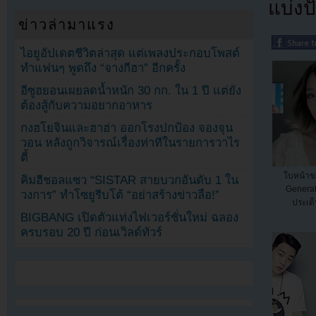
แบ่งปั
ข่าวล่ามาแรง
ไอยูอัปเดตชีวิตล่าสุด แต่เพลงประกอบโพสต์
ทำแฟนๆ พูดถึง “จางกีฮา” อีกครั้ง
อีซูฮยอนเผยลดน้ำหนัก 30 กก. ใน 1 ปี แต่ยัง
ต้องสู้กับความอยากอาหาร
กงฮโยจินและฮาฮ่า ออกโรงปกป้อง จองจุน
วอน หลังถูกวิจารณ์เรื่องท่าทีในรายการวาไร
ตี้
ใบหน้าข
คิมฮีชอลแซว “SISTAR สายบวกอันดับ 1 ใน
Generat
วงการ” ทำโซยูรีบโต้ “อย่าสร้างข่าวลือ!”
ประเด็
BIGBANG เปิดตัวแท่งไฟเวอร์ชั่นใหม่ ฉลอง
ครบรอบ 20 ปี ก่อนเวิลด์ทัวร์