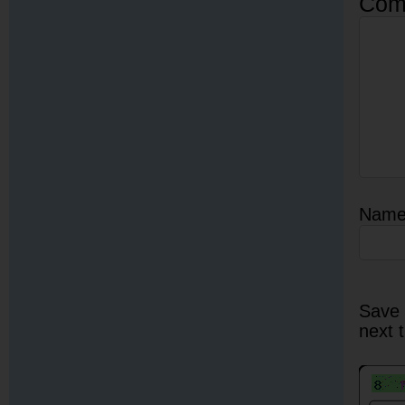
Com
Nam
Save 
next 