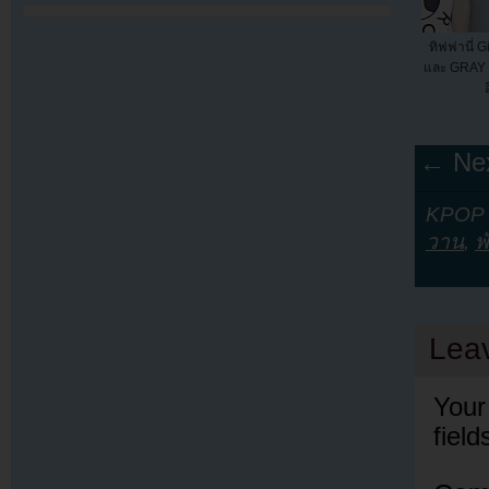
ทิฟฟานี่ G
และ GRAY มี
← Nex
KPOP Y
วาน
,
พ
Lea
Your
fiel