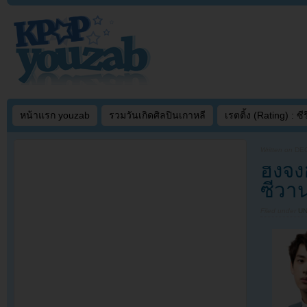
หน้าแรก youzab
รวมวันเกิดศิลปินเกาหลี
เรตติ้ง (Rating) : ซีรี
Written on
DEC
ฮงจง
ซีวาน
Filed under
U