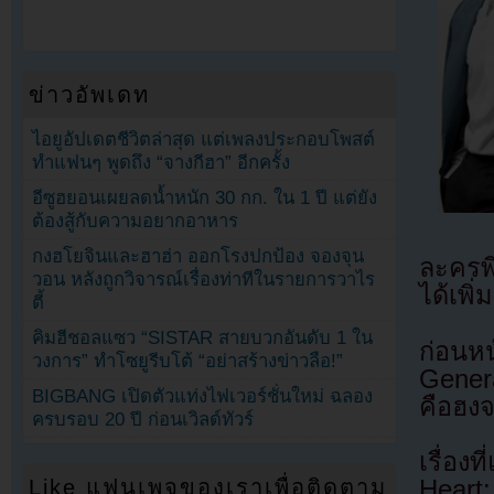
ข่าวอัพเดท
ไอยูอัปเดตชีวิตล่าสุด แต่เพลงประกอบโพสต์
ทำแฟนๆ พูดถึง “จางกีฮา” อีกครั้ง
อีซูฮยอนเผยลดน้ำหนัก 30 กก. ใน 1 ปี แต่ยัง
ต้องสู้กับความอยากอาหาร
กงฮโยจินและฮาฮ่า ออกโรงปกป้อง จองจุน
ละครพ
วอน หลังถูกวิจารณ์เรื่องท่าทีในรายการวาไร
ได้เพิ
ตี้
คิมฮีชอลแซว “SISTAR สายบวกอันดับ 1 ใน
ก่อนหน
วงการ” ทำโซยูรีบโต้ “อย่าสร้างข่าวลือ!”
Gener
BIGBANG เปิดตัวแท่งไฟเวอร์ชั่นใหม่ ฉลอง
คือฮง
ครบรอบ 20 ปี ก่อนเวิลด์ทัวร์
เรื่อง
Heart:
Like แฟนเพจของเราเพื่อติดตาม