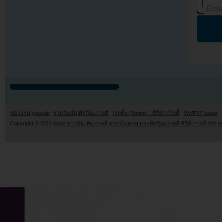
หน้าแรก youzab
รวมวันเกิดศิลปินเกาหลี
เรตติ้ง (Rating) : ซีรี่ย์/วาไรตี้
MV/PV/Teaser
Copyright © 2011
Kpop ข่าวบันเทิงเกาหลี ดาราไอดอล และศิลปินเกาหลี ซีรี่ย์เกาหลี MV เ