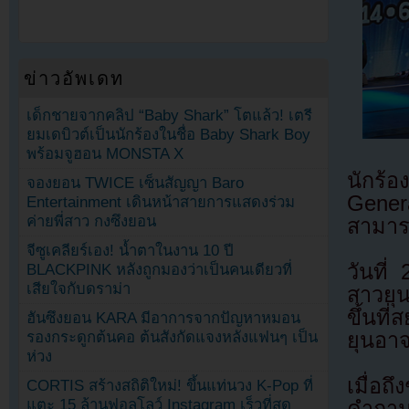
ข่าวอัพเดท
เด็กชายจากคลิป “Baby Shark” โตแล้ว! เตรี
ยมเดบิวต์เป็นนักร้องในชื่อ Baby Shark Boy
พร้อมจูฮอน MONSTA X
นักร
จองยอน TWICE เซ็นสัญญา Baro
Gener
Entertainment เดินหน้าสายการแสดงร่วม
ค่ายพี่สาว กงซึงยอน
สามารถ
จีซูเคลียร์เอง! น้ำตาในงาน 10 ปี
วันที
BLACKPINK หลังถูกมองว่าเป็นคนเดียวที่
เสียใจกับดราม่า
สาวยุ
ขึ้นที
ฮันซึงยอน KARA มีอาการจากปัญหาหมอน
ยุนอาจ
รองกระดูกต้นคอ ต้นสังกัดแจงหลังแฟนๆ เป็น
ห่วง
เมื่อ
CORTIS สร้างสถิติใหม่! ขึ้นแท่นวง K-Pop ที่
แตะ 15 ล้านฟอลโลว์ Instagram เร็วที่สุด
คำถาม