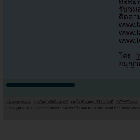
ดิจิตอ
รับชม
ติดตาม
www.f
www
www.t
โดย
อนุญาต
หน้าแรก youzab
รวมวันเกิดศิลปินเกาหลี
เรตติ้ง (Rating) : ซีรี่ย์/วาไรตี้
MV/PV/Teaser
Copyright © 2011
Kpop ข่าวบันเทิงเกาหลี ดาราไอดอล และศิลปินเกาหลี ซีรี่ย์เกาหลี MV เ