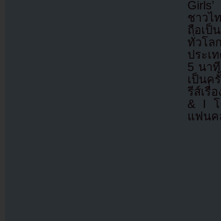
Girls
ชาวไทย
ถือเป็
ทั่วโ
ประเท
5 นาที
เป็นค
รีส์เร
& I โ
แฟนคลั