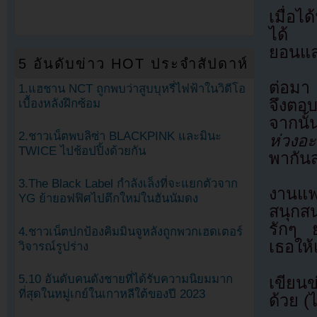
เมื่อไ
ได้ เ
ยอนแล
5 อันดับข่าว HOT ประจำสัปดาห์
ต่อมา 
1.แฮชาน NCT ถูกพบว่าสูบบุหรี่ไฟฟ้าในวิดีโอ
จึงตอบ
เบื้องหลังฝึกซ้อม
จากนั้
2.ชาวเน็ตพบลิซ่า BLACKPINK และมินะ
ห่วงอะ
TWICE ไปช้อปปิ้งด้วยกัน
พากันส่
3.The Black Label กำลังเล็งที่จะแยกตัวจาก
งานแฟ
YG ย้ายอฟฟิศไปตึกใหม่ในฮันนัมดง
สนุกส
รักๆ ย
4.ชาวเน็ตปกป้องคิมมินจูหลังถูกพวกเฮดเตอร์
เธอให้
วิจารณ์รูปร่าง
5.10 อันดับคนดังชายที่ได้รับความนิยมมาก
เขียน
ที่สุดในหมู่เกย์ในเกาหลีใต้ของปี 2023
ด้วย (