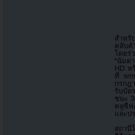
สำหรับ
คลับตัว
โดยร่
“นัมด
HD หร
ที่ sm
กรกฎาค
รับบัตร
ชนะ 30
คลูซีฟ
และปร
สถานี