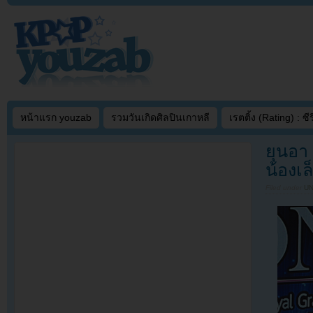
หน้าแรก youzab
รวมวันเกิดศิลปินเกาหลี
เรตติ้ง (Rating) : ซีรี
ยุนอา
น้องเล
Filed under
U