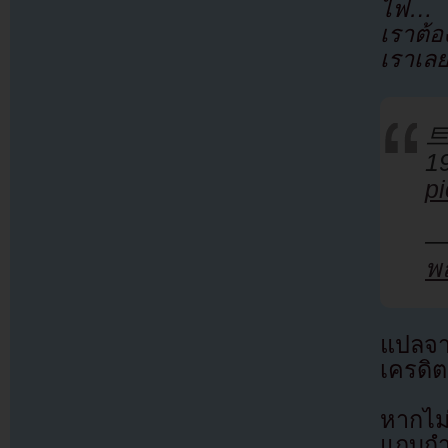
ไฟ… งั
เราต้อ
เราเล
트
p
—
พ
แปลจ
เครดิต
หากไม
แถบกำล