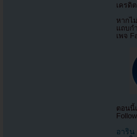
เครดิต
หากไม
แถบกำล
เพจ F
ตอนนี
Follow
อาริน