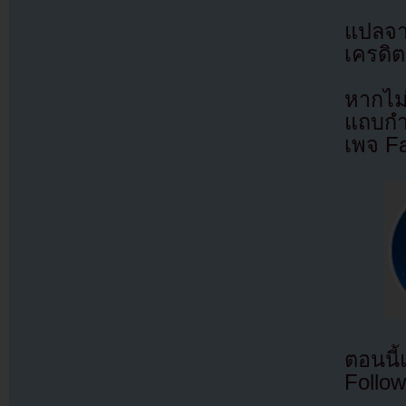
แปลจ
เครดิต
หากไม
แถบกำล
เพจ F
ตอนนี
Follow