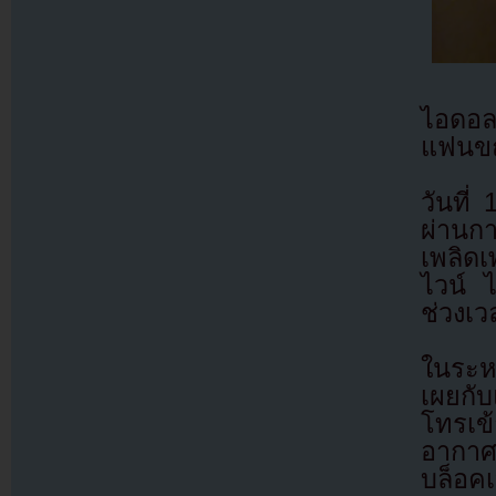
ไอดอล
แฟนขณ
วันที่
ผ่านก
เพลิด
ไวน์ ไ
ช่วงเว
ในระหว
เผยกั
โทรเข
อากาศ
บล็อคเ