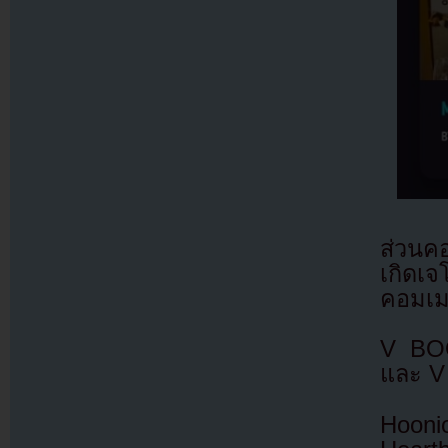
ส่วนคอ
เกิดเ
คอมเม
V BOO
และ V 
Hooni