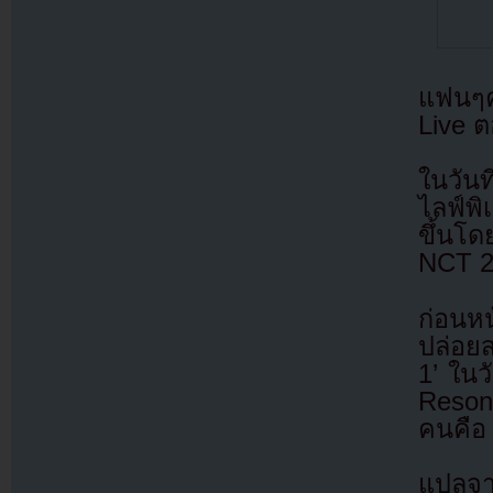
แฟนๆค
Live 
ในวันท
ไลฟ์พ
ขึ้นโ
NCT 2
ก่อนหน
ปล่อยส
1’ ใน
Resona
คนคือ
แปลจ