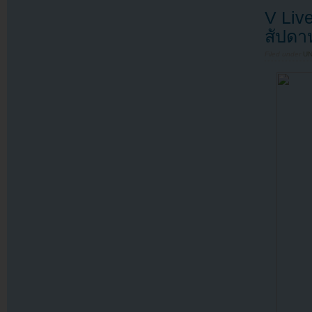
V Liv
สัปดา
Filed under
U