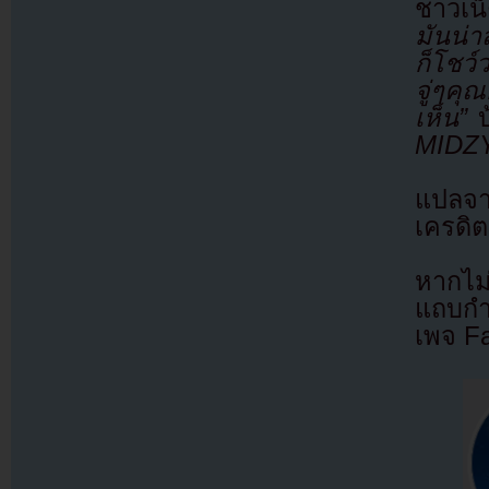
ชาวเน็
มันน่า
ก็โชว
จู่ๆคุ
เห็น”
MIDZ
แปลจ
เครดิต
หากไม
แถบกำล
เพจ F