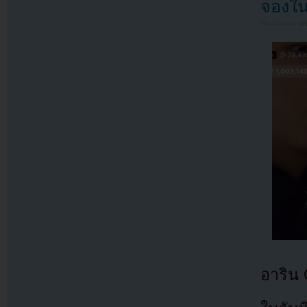
จองใน 
Filed under
U
อาริน 