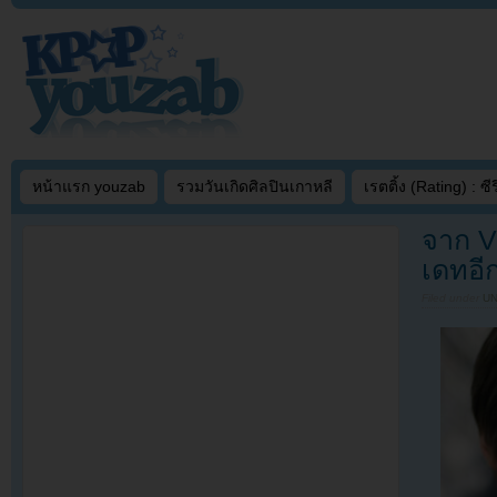
หน้าแรก youzab
รวมวันเกิดศิลปินเกาหลี
เรตติ้ง (Rating) : ซีรี
จาก V
เดทอีก
Filed under
U