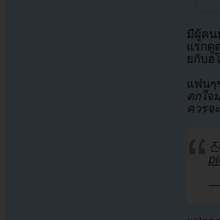
มีผู้ค
แรกดู
ยกับฮโ
แฟนๆข
ตกใจม
ควรจะเ
p
—