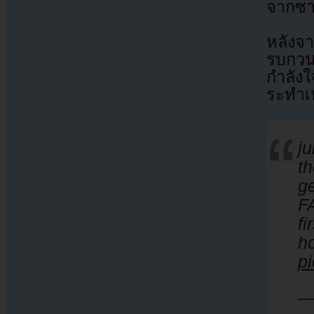
จากซา
หลังจ
รบกวน
กำลัง
ระทำเห
j
t
g
FA
f
h
p
—