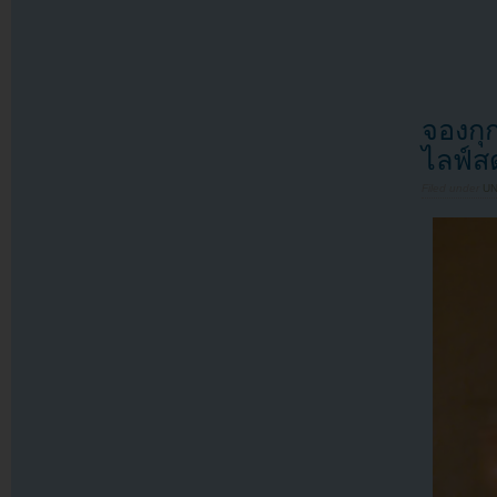
จองก
ไลฟ์ส
Filed under
U