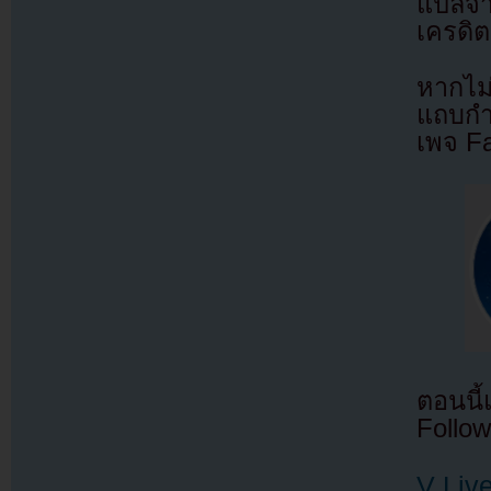
แปลจ
เครดิต
หากไม
แถบกำล
เพจ F
ตอนนี
Follow
V Liv