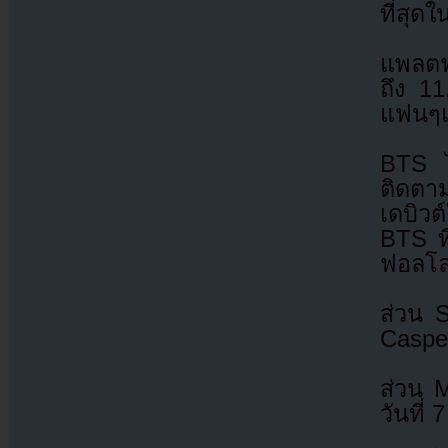
ที่สุด
แพลตฟ
ถึง 11
แฟนๆแ
BTS ไ
ติดตาม
เดบิว
BTS ที
ฟอลโล
ส่วน 
Casper
ส่วน M
วันที่