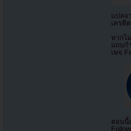
แปลจ
เครดิต
หากไม
แถบกำล
เพจ F
ตอนนี
Follow