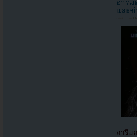
อารึม
และข่
Filed under
U
อารึม