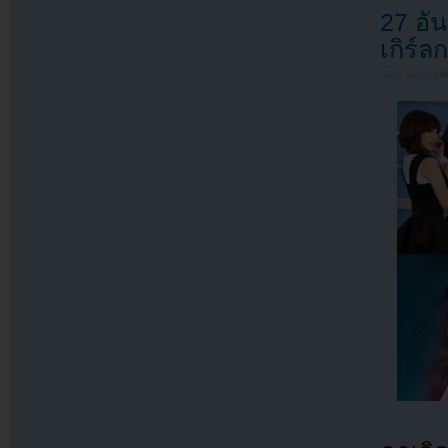
27 อั
เกิร์ลก
Filed under
U