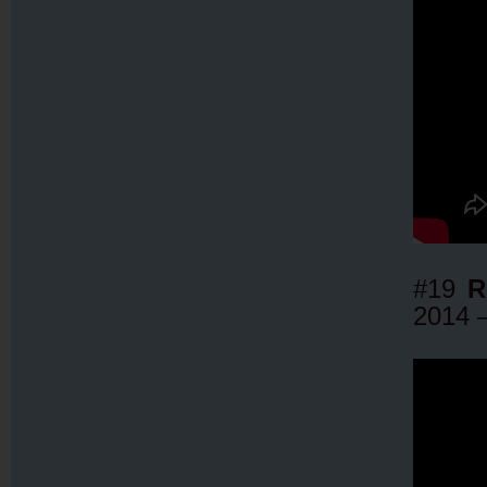
#19
R
2014 –