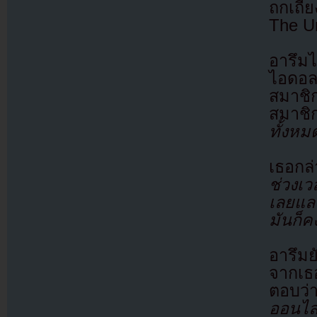
ถกเถี
The Un
อารึมไ
ไอดอลร
สมาชิ
สมาชิ
ทั้งหม
เธอกล
ช่วงเว
เลยและ
มันก็ค
อารึมย
จากเธอ
ตอบว่
ออนไลน