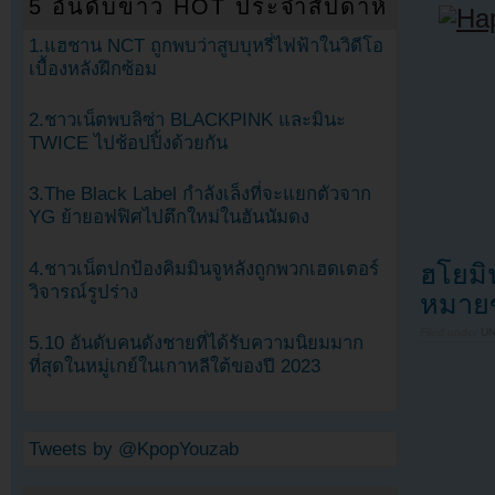
5 อันดับข่าว HOT ประจำสัปดาห์
1.แฮชาน NCT ถูกพบว่าสูบบุหรี่ไฟฟ้าในวิดีโอ
เบื้องหลังฝึกซ้อม
2.ชาวเน็ตพบลิซ่า BLACKPINK และมินะ
TWICE ไปช้อปปิ้งด้วยกัน
3.The Black Label กำลังเล็งที่จะแยกตัวจาก
YG ย้ายอฟฟิศไปตึกใหม่ในฮันนัมดง
ฮโยมิ
4.ชาวเน็ตปกป้องคิมมินจูหลังถูกพวกเฮดเตอร์
วิจารณ์รูปร่าง
หมายข
Filed under
U
5.10 อันดับคนดังชายที่ได้รับความนิยมมาก
ที่สุดในหมู่เกย์ในเกาหลีใต้ของปี 2023
Tweets by @KpopYouzab