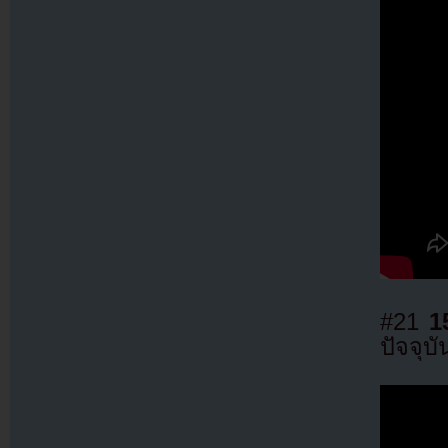
#21
1
ปัจจุบั