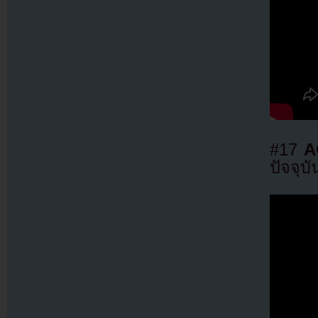
#17
A
ปัจจุบั