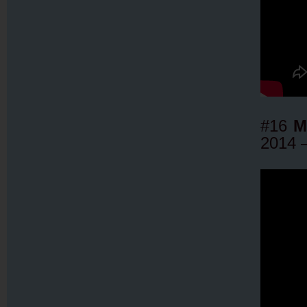
#16
M
2014 –