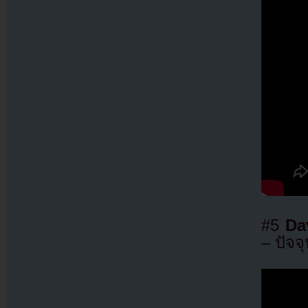
#5
Da
– ปัจจุ