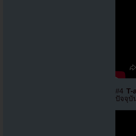
#4
T-
ปัจจุบั