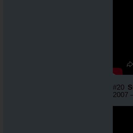
#20
S
2007 –