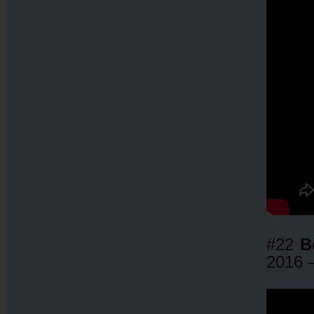
#22
B
2016 –