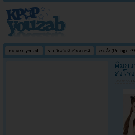
หน้าแรก youzab
รวมวันเกิดศิลปินเกาหลี
เรตติ้ง (Rating) : ซีรี
คิมกวา
ส่งโร
Filed under
U