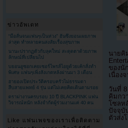
ข่าวอัพเดท
“มือสั่นจนแฟนๆเป็นห่วง” ฮันซึงยอนเผยภาพ
ล่าสุด ทำหลายคนสงสัยเรื่องสุขภาพ
นานะปรากฏตัวกับลุคใหม่ สะดุดตาด้วยภาพ
นายคิ
ลักษณ์ที่เปลี่ยนไป
Entert
บยอนอูซอกเคยเซอร์ไพรส์ไอยูด้วยเค้กสั่งทำ
ของนั
พิเศษ แฟนๆเพิ่งสังเกตหลังผ่านมา 3 เดือน
เนื่อง
ฮายองเปิดประวัติครอบครัวไม่ธรรมดา
สืบสายแพทย์ 4 รุ่น แต่ไม่เคยคิดเดินตามรอย
วันที่
คิมกว
ดราม่างานครบรอบ 10 ปี BLACKPINK แฟน
โซลหล
วิจารณ์หนัก หลังจำกัดผู้ร่วมงานแค่ 40 คน
ปัจจุบ
ตัวส่ง
Like แฟนเพจของเราเพื่อติดตาม