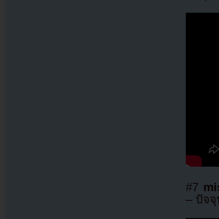
#7
mi
– ปัจจุ