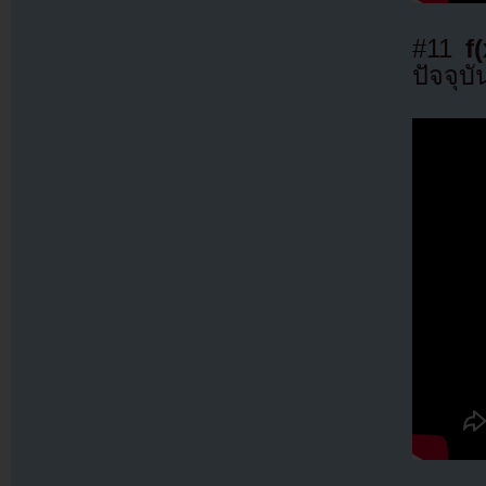
#11
f(
ปัจจุบั