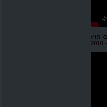
#15
G
2010 –