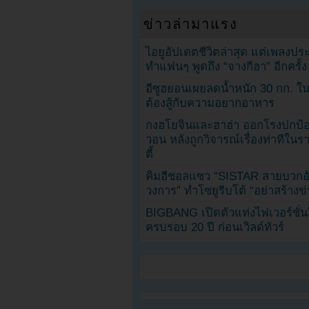
ข่าวล่ามาแรง
ไอยูอัปเดตชีวิตล่าสุด แต่เพลงป
ทำแฟนๆ พูดถึง “จางกีฮา” อีกครั้ง
อีซูฮยอนเผยลดน้ำหนัก 30 กก. ใน 
ต้องสู้กับความอยากอาหาร
กงฮโยจินและฮาฮ่า ออกโรงปกป้อ
วอน หลังถูกวิจารณ์เรื่องท่าทีใน
ตี้
คิมฮีชอลแซว “SISTAR สายบวกอั
วงการ” ทำโซยูรีบโต้ “อย่าสร้างข่
BIGBANG เปิดตัวแท่งไฟเวอร์ชั่
ครบรอบ 20 ปี ก่อนเวิลด์ทัวร์