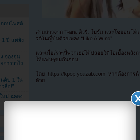
ระกอบโพสต์
สามสาวจาก T-ara คิวรี, โบรัม และโซยอน ได้เปิ
วต์ในญี่ปุ่นด้วยเพลง “Like A Wind”
1 ปี แต่ยัง
และเมื่อเร็วๆนี้พวกเธอได้ปล่อยวิดีโอเบื้องหล
ง จองจุน
ให้แฟนๆชมกันก่อน
รายการวาไร
โดย
https://kpop.youzab.com
หากต้องการนำข
นดับ 1 ใน
ด้วย
าวลือ!”
นใหม่ ฉลอง