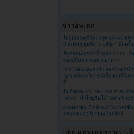
ข่าวอัพเดท
ไอยูอัปเดตชีวิตล่าสุด แต่เพลงป
ทำแฟนๆ พูดถึง “จางกีฮา” อีกครั้ง
อีซูฮยอนเผยลดน้ำหนัก 30 กก. ใน 
ต้องสู้กับความอยากอาหาร
กงฮโยจินและฮาฮ่า ออกโรงปกป้อ
วอน หลังถูกวิจารณ์เรื่องท่าทีใน
ตี้
คิมฮีชอลแซว “SISTAR สายบวกอั
วงการ” ทำโซยูรีบโต้ “อย่าสร้างข่
BIGBANG เปิดตัวแท่งไฟเวอร์ชั่
ครบรอบ 20 ปี ก่อนเวิลด์ทัวร์
Like แฟนเพจของเราเพื