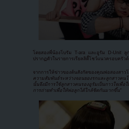
โดยสองพี่น้องโบรัม T-ara และอูรัม D-Unit ล
ปรากฏตัวในรายการเรียลลิตี้โชว์แนวครอบครัวด
จากการให้ข่าวของต้นสังกัดของคุณพ่อสองสาว
ความสัมพันธ์ระหว่างจอนยองรกและลูกสาวคนโตข
นั้นจึงมีการใช้ลูกสาวคนรองอูรัมเป็นกาวใจเพื่อ
การถ่ายทำเพื่อให้พ่อลูกได้ใกล้ชิดกันมากขึ้น”