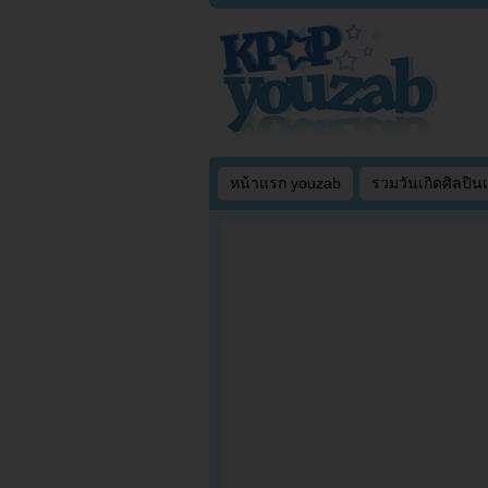
หน้าแรก youzab
รวมวันเกิดศิลปิน