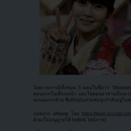
โดยรายการมีทั้งหมด 5 ตอนในชื่อว่า “Woora
ตอนแรกในเดือนหน้า และในตอนอวสานนั้นจะประก
จอนยองรกด้วย ซึ่งปัจจุบันสามพ่อลูกกำลังอยู่ใ
แปลจาก allkpop โดย
https://kpop.youzab.co
ด้วย (ไม่อนุญาตให้ hotlink ไฟล์ภาพ)