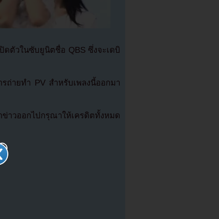
ดตัวในซับยูนิตชื่อ QBS ซึ่งจะเดบิ
ังการถ่ายทำ PV สำหรับเพลงนี้ออกมา
่าวออกไปกรุณาให้เครดิตทั้งหมด