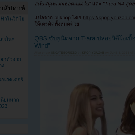
สนับสนุนพวกเธอตลอดไป”
และ
“T-ara N4 สุดย
ำสัปดาห์
แปลจาก allkpop โดย
https://kpop.youzab.c
ฟ้าในวิดีโอ
ให้เครดิตทั้งหมดด้วย
QBS ซับยูนิตจาก T-ara ปล่อยวิดีโอเบื
ละมินะ
Wind”
Filed under
UNCATEGORIZED
by
KPOP YOUZAB
on
JUNE 3, 2013 AT 
ะแยกตัวจาก
ดง
วกเฮดเตอร์
ามนิยมมาก
2023