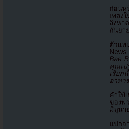
ก่อนห
เพลงใ
สิงหา
กันยา
ตัวแท
News 
Bae Ba
คุณเป
เรียก
อาหาร
คำใบ้เ
ของพว
มิถุนาย
แปลจา