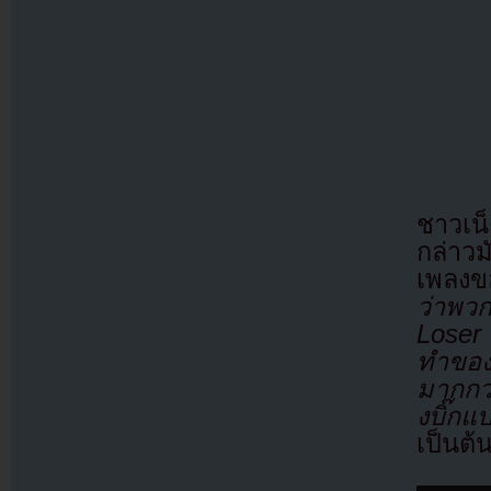
ชาวเน็
กล่าว
เพลงข
ว่าพว
Loser 
ทำของ
มากกว
งบิ๊กแ
เป็นต้