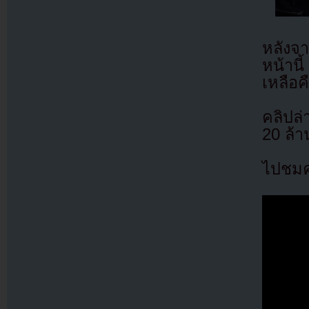
หลังจา
หน้านี
เหลือค
คลิปล่
20 ล้า
ไปชมคล