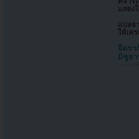
พิจาร
แสดงใ
แปลจา
ให้เคร
จีดรา
มิซูฮา
Filed under
U