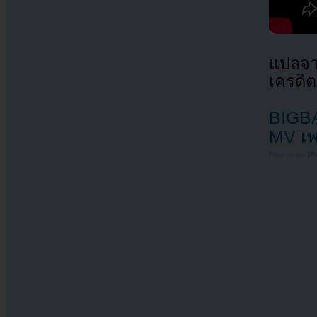
แปลจา
เครดิต
BIGB
MV เพ
Filed under
MV