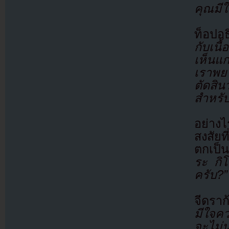
คุณมีใ
ท็อปอ
กับเนื
เห็นแก
เราพยา
ตัดสิน
สำหรับ
อย่าง
สงสัยท
ตกเป็
ระ กิโ
ครับ?”
จีดรา
มีใจคว
จะไม่น