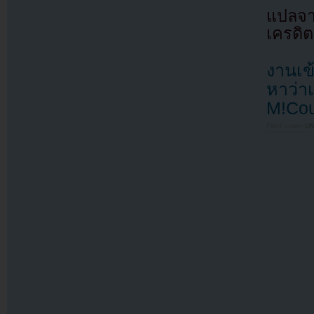
แปลจ
เครดิต
งานเข้
หาว่า
M!Co
Filed under
U