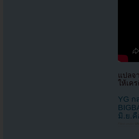
แปลจา
ให้เคร
YG กล
BIGBA
มิ.ย.
Filed under
U