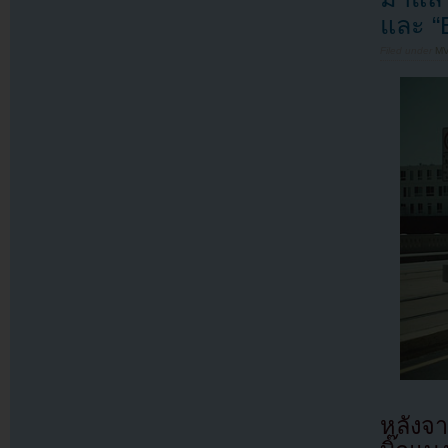
และ “
Filed under
MV
หลังจ