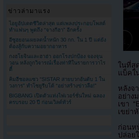
ข่าวล่ามาแรง
ไอยูอัปเดตชีวิตล่าสุด แต่เพลงประกอบโพสต์
ทำแฟนๆ พูดถึง “จางกีฮา” อีกครั้ง
อีซูฮยอนเผยลดน้ำหนัก 30 กก. ใน 1 ปี แต่ยัง
ต้องสู้กับความอยากอาหาร
กงฮโยจินและฮาฮ่า ออกโรงปกป้อง จองจุน
วอน หลังถูกวิจารณ์เรื่องท่าทีในรายการวาไร
ในที่ส
ตี้
แบ็คใน
คิมฮีชอลแซว “SISTAR สายบวกอันดับ 1 ใน
วงการ” ทำโซยูรีบโต้ “อย่าสร้างข่าวลือ!”
หลังจ
อย่าง
BIGBANG เปิดตัวแท่งไฟเวอร์ชั่นใหม่ ฉลอง
ครบรอบ 20 ปี ก่อนเวิลด์ทัวร์
เขา “
เขย่า
ก่อนหน
ปล่อย