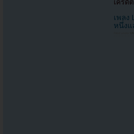
เครดิต
เพลง 
หนึ่ง
Filed under
U