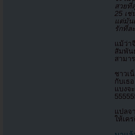
สวยที่
25 เช่
แต่มัน
รักที่ล
แม้ว่
สัมพั
สามาร
ชาวเน็
กับเธอ
แบงจะม
555555
แปลจา
ให้เคร
มาแล้