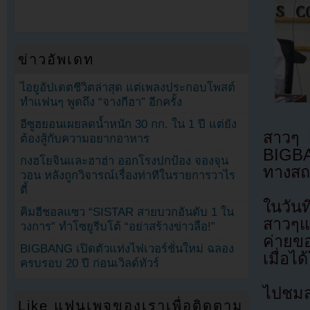
ข่าวอัพเดท
ไอยูอัปเดตชีวิตล่าสุด แต่เพลงประกอบโพสต์
ทำแฟนๆ พูดถึง “จางกีฮา” อีกครั้ง
อีซูฮยอนเผยลดน้ำหนัก 30 กก. ใน 1 ปี แต่ยัง
สาวๆ 
ต้องสู้กับความอยากอาหาร
BIGBA
กงฮโยจินและฮาฮ่า ออกโรงปกป้อง จองจุน
ทางสถ
วอน หลังถูกวิจารณ์เรื่องท่าทีในรายการวาไร
ตี้
ในวัน
คิมฮีชอลแซว “SISTAR สายบวกอันดับ 1 ใน
สาวๆแบ
วงการ” ทำโซยูรีบโต้ “อย่าสร้างข่าวลือ!”
ค่ายข
BIGBANG เปิดตัวแท่งไฟเวอร์ชั่นใหม่ ฉลอง
เมื่อไ
ครบรอบ 20 ปี ก่อนเวิลด์ทัวร์
ไปชมส
Like แฟนเพจของเราเพื่อติดตาม