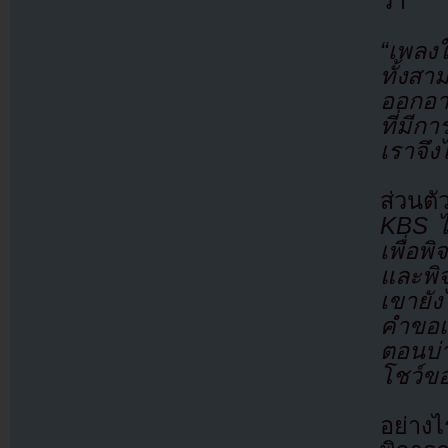
ว่า
“เพลงใ
ทั้งส
ออกอา
ที่มีก
เราจึง
ส่วนต
KBS ได
เพื่อ
และพิ
เขายั
คำขอเ
ตอนบ่
โชว์ขอ
อย่าง