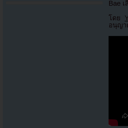
Bae เส
โดย
อนุญาต