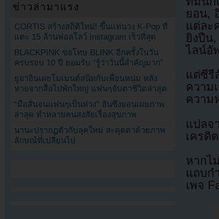
ทีมนัก
ข่าวล่ามาแรง
ยอน, 
แต่ละ
CORTIS สร้างสถิติใหม่! ขึ้นแท่นวง K-Pop ที่
ยิงปืน
แตะ 15 ล้านฟอลโลว์ Instagram เร็วที่สุด
ไลน์อั
BLACKPINK ขอโทษ BLINK อีกครั้งในวัน
ครบรอบ 10 ปี ยอมรับ “รู้ว่าวันนี้สำคัญมาก”
แต่ซีร
ยูอาอินเผยโมเมนต์สนิทกับเพื่อนหนุ่ม หลัง
ความเ
หายจากสื่อไปพักใหญ่ แฟนๆจับตาชีวิตล่าสุด
ความหม
“มือสั่นจนแฟนๆเป็นห่วง” ฮันซึงยอนเผยภาพ
ล่าสุด ทำหลายคนสงสัยเรื่องสุขภาพ
แปลจ
นานะปรากฏตัวกับลุคใหม่ สะดุดตาด้วยภาพ
เครดิต
ลักษณ์ที่เปลี่ยนไป
หากไม
แถบกำล
เพจ F