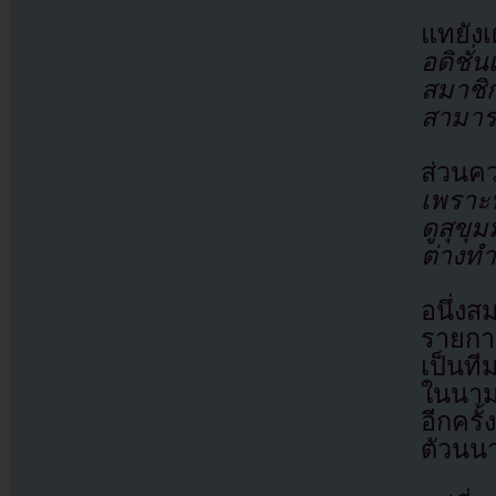
แทยังเ
อดิชั
สมาชิก
สามาร
ส่วนค
เพราะ
ดูสุข
ต่างทำ
อนึ่ง
รายการ
เป็นท
ในนาม
อีกครั
ตัวนน