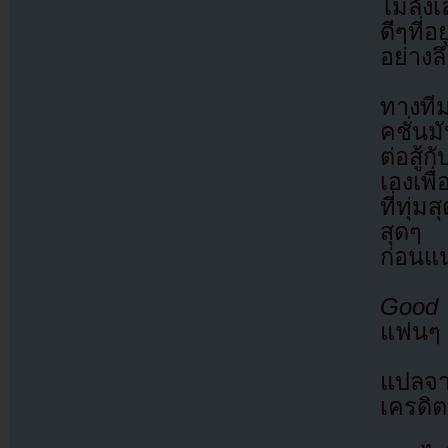
ไม่ลัง
ดีๆที่
อย่างลึ
ทางทีม
คชั่นม
ต่อสู
เองเพื
ที่ทุ่
สุดๆ ง
ก่อนแ
Good
แฟนๆ 
แปลจ
เครดิต