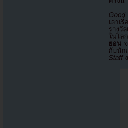
ครั้งน
Good
เล่าเร
รางวั
ในโลกท
ยอน
จ
กับนั
Staff
ง