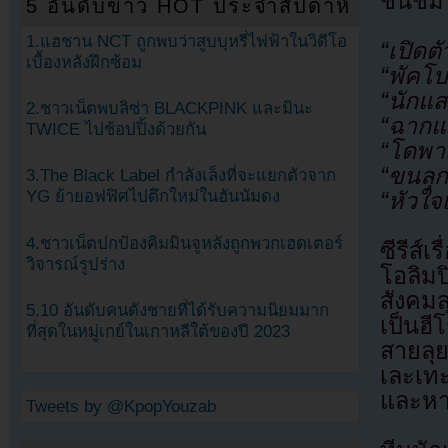
ชื่นชม
5 อันดับข่าว HOT ประจำสัปดาห์
1.แฮชาน NCT ถูกพบว่าสูบบุหรี่ไฟฟ้าในวิดีโอ
“เปิดต
เบื้องหลังฝึกซ้อม
“พัคโ
“นักแส
2.ชาวเน็ตพบลิซ่า BLACKPINK และมินะ
“ฉากแ
TWICE ไปช้อปปิ้งด้วยกัน
“โดพาม
“ขนลุก
3.The Black Label กำลังเล็งที่จะแยกตัวจาก
YG ย้ายอฟฟิศไปตึกใหม่ในฮันนัมดง
“หัวใจ
4.ชาวเน็ตปกป้องคิมมินจูหลังถูกพวกเฮดเตอร์
ซีรีส์
วิจารณ์รูปร่าง
โอลิม
สังคมส
5.10 อันดับคนดังชายที่ได้รับความนิยมมาก
เป็นฮี
ที่สุดในหมู่เกย์ในเกาหลีใต้ของปี 2023
สายลุ
เละเทะ
และหาท
Tweets by @KpopYouzab