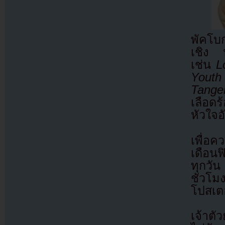
พัคโบ
เชิง 
เช่น
L
Youth
Tange
เลือดร
หัวใจอ
เพื่อ
เดือน
ทุกวั
ชั่วโ
โปสเตอ
เจ้าตั