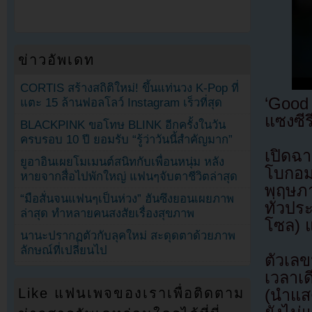
ข่าวอัพเดท
CORTIS สร้างสถิติใหม่! ขึ้นแท่นวง K-Pop ที่
‘Good 
แตะ 15 ล้านฟอลโลว์ Instagram เร็วที่สุด
แซงซีร
BLACKPINK ขอโทษ BLINK อีกครั้งในวัน
ครบรอบ 10 ปี ยอมรับ “รู้ว่าวันนี้สำคัญมาก”
เปิดฉ
ยูอาอินเผยโมเมนต์สนิทกับเพื่อนหนุ่ม หลัง
โบกอม
หายจากสื่อไปพักใหญ่ แฟนๆจับตาชีวิตล่าสุด
พฤษภา
“มือสั่นจนแฟนๆเป็นห่วง” ฮันซึงยอนเผยภาพ
ทั่วปร
ล่าสุด ทำหลายคนสงสัยเรื่องสุขภาพ
โซล) แ
นานะปรากฏตัวกับลุคใหม่ สะดุดตาด้วยภาพ
ลักษณ์ที่เปลี่ยนไป
ตัวเลข
เวลาเ
Like แฟนเพจของเราเพื่อติดตาม
(นำแสด