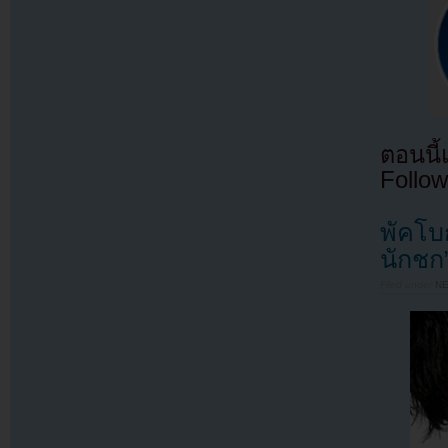
ตอนนี
Follow
พัคโบ
นักชก”
Filed under
N