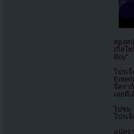
สองหน
เกิ้ล
Boy”
โปรเ
Entert
จีดราก
เลยทีเ
ไปชม M
โปรเจ็
แปลจา