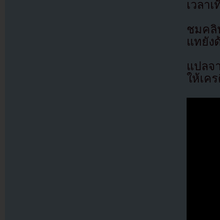
เวลาเท
ชมคลิ
แทยังด
แปลจ
ให้เคร