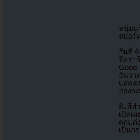
หนุ่มแ
สปอร์ต
วันที่
จีดรา
Good 
ธันวา
แสดงเ
ฮ่องก
สิ่งที
เปิดเ
ตกแต่ง
เป็นกร