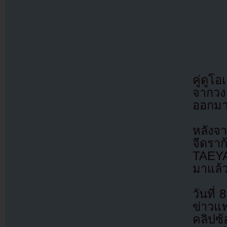
คู่ดู
จากวง
ออกมา
หลังจา
จีดราก
TAEYA
มาแล้
วันที
ข่าวแ
คลิปซ