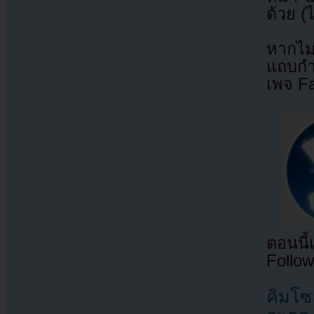
ด้วย (
หากไม
แถบกำล
เพจ F
ตอนนี
Follow
คิมโซ