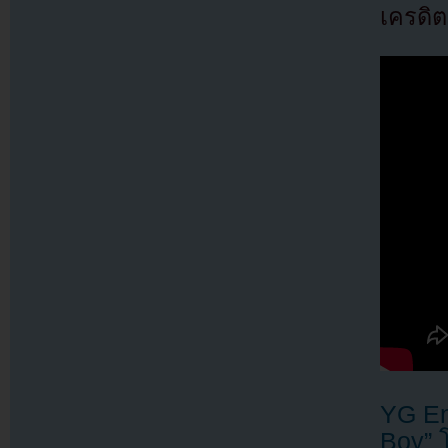
เครดิต
YG En
Boy” 