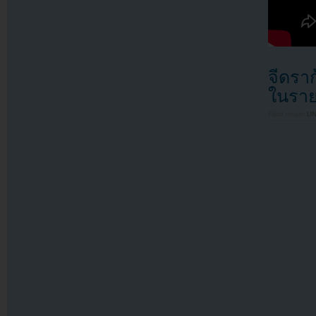
จีดรา
ในราย
Filed under
U